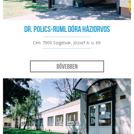
Dr. Polics-Ruml Dóra háziorvos
Cím: 7900 Szigetvár, József A. u. 69.
Bővebben