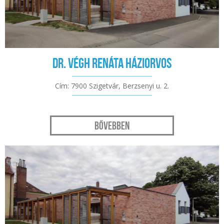
Dr. Végh Renáta háziorvos
Cím: 7900 Szigetvár, Berzsenyi u. 2.
Bővebben