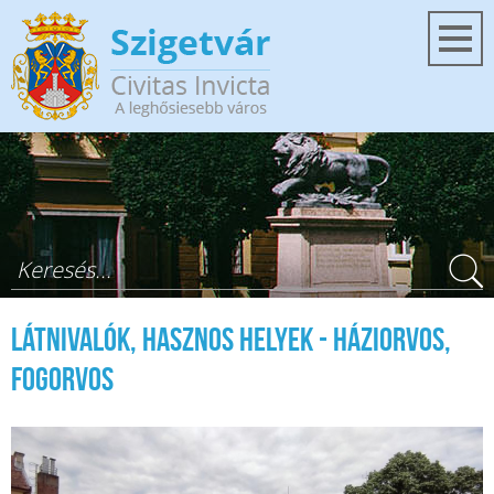
Ugrás a tartalomra
Keresés űrlap
Látnivalók, hasznos helyek - Háziorvos,
fogorvos