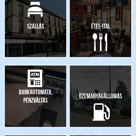
Szállás
Étel-ital
Bankautomata,
Üzemanyagállomás
pénzváltás