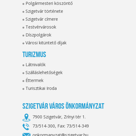
Polgármesteri köszöntő
Szigetvár története
Szigetvár címere
Testvérvárosok
Díszpolgárok
Városi kitüntető díjak
Turizmus
Látnivalók
Szálláslehetőségek
Éttermek
Turisztikai Iroda
Szigetvár Város Önkormányzat
7900 Szigetvár, Zrínyi tér 1.
73/514-300, Fax: 73/514-349
onkormanyzat@szigetvar.hu