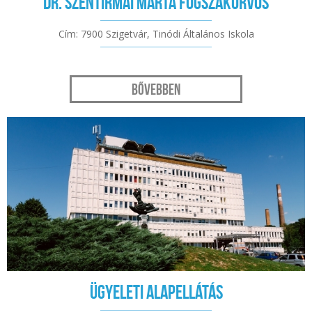
Dr. Szentirmai Márta fogszakorvos
Cím: 7900 Szigetvár, Tinódi Általános Iskola
Bővebben
Ügyeleti alapellátás