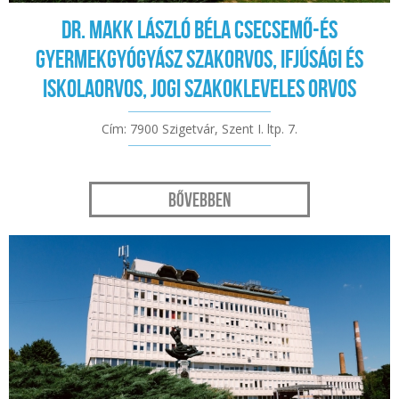
Dr. Makk László Béla csecsemő-és
gyermekgyógyász szakorvos, ifjúsági és
iskolaorvos, jogi szakokleveles orvos
Cím: 7900 Szigetvár, Szent I. ltp. 7.
Bővebben