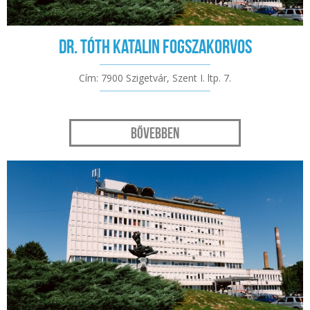
Dr. Tóth Katalin fogszakorvos
Cím: 7900 Szigetvár, Szent I. ltp. 7.
Bővebben