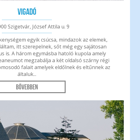
Vigadó
00 Szigetvár, József Attila u. 9
ékenységem egyik csúcsa, mindazok az elemek,
áltam, itt szerepelnek, sőt még egy sajátosan
us is. A három egymásba hatoló kupola amely
eaneumot megzabálja a két oldalsó szárny régi
romosodó falait amelyek eldőlnek és eltűnnek az
általuk...
Bővebben