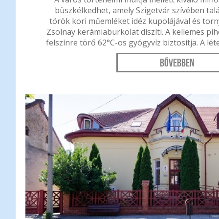
büszkélkedhet, amely Szigetvár szívében talá
török kori műemléket idéz kupolájával és torny
Zsolnay kerámiaburkolat díszíti. A kellemes pih
felszínre törő 62°C-os gyógyvíz biztosítja. A lé
Bővebben