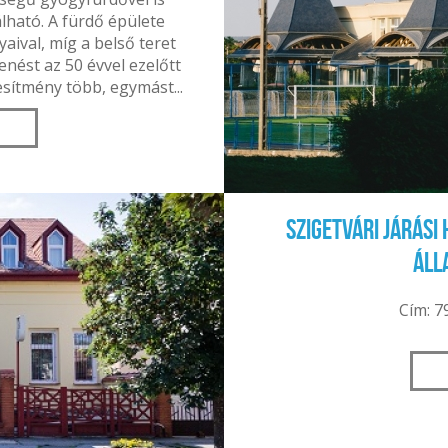
lható. A fürdő épülete
aival, míg a belső teret
enést az 50 évvel ezelőtt
tesítmény több, egymást...
Szigetvári Járási
Áll
Cím: 7