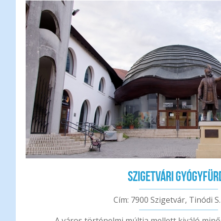
Szigetvári Gyógyfür
Cím: 7900 Szigetvár, Tinódi S. 
A város történelmi múltja mellett kiváló min