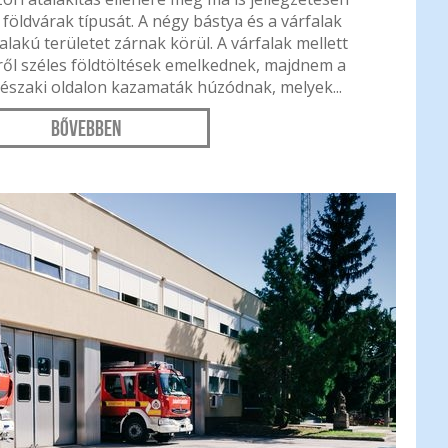
i földvárak típusát. A négy bástya és a várfalak
lakú területet zárnak körül. A várfalak mellett
lről széles földtöltések emelkednek, majdnem a
 északi oldalon kazamaták húzódnak, melyek...
Bővebben