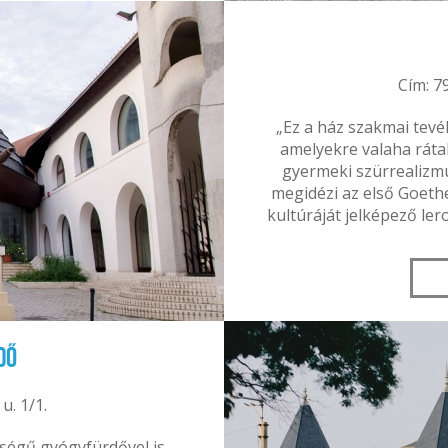
Cím: 79
„Ez a ház szakmai tev
amelyekre valaha rátal
gyermeki szürrealizm
megidézi az első Goeth
kultúráját jelképező le
dő
u. 1/1.
őségű gyógyfürdővel is