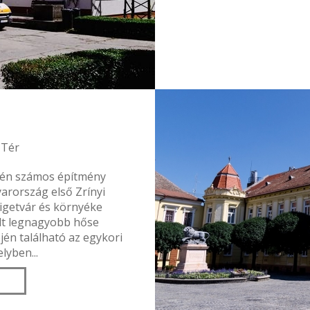
 Tér
erén számos építmény
yarország első Zrínyi
igetvár és környéke
lt legnagyobb hőse
ején található az egykori
lyben...