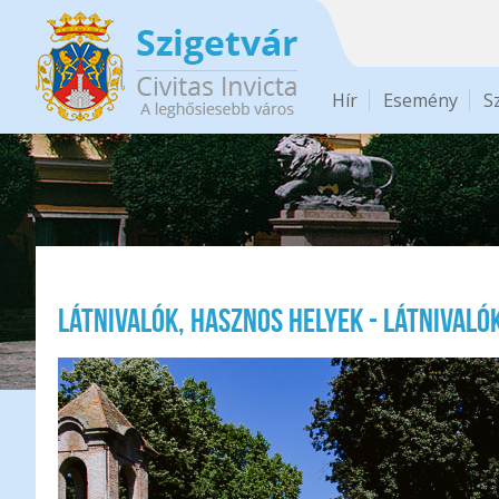
Ugrás a tartalomra
Hír
Esemény
S
Látnivalók, hasznos helyek - Látnivaló