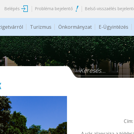
Belépés
Probléma bejelentő
Belső-visszaélés bejelent
zigetvárról
Turizmus
Önkormányzat
E-Ügyintézés
Keresés űrlap
k
Cím:
A vár alaprajza a többs