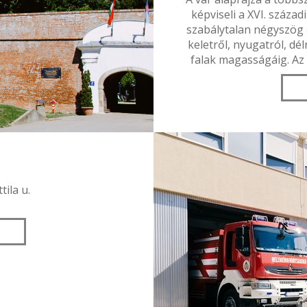
képviseli a XVI. század
szabálytalan négyszög a
keletről, nyugatról, dé
falak magasságáig. Az
tila u.