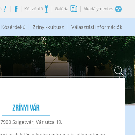
ő
Köszöntő
Galéria
Akadálymentes
Közérdekű
Zrínyi-kultusz
Választási információk
Zrínyi Vár
 7900 Szigetvár, Vár utca 19.
zöri átalakítás ellenére még ma is jellegzetesen