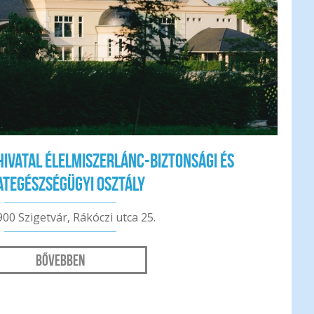
 Hivatal Élelmiszerlánc-biztonsági és
ategészségügyi Osztály
900 Szigetvár, Rákóczi utca 25.
Bővebben