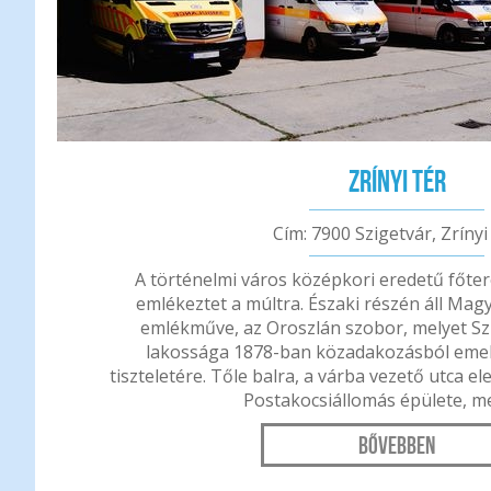
Zrínyi tér
Cím: 7900 Szigetvár, Zrínyi
A történelmi város középkori eredetű főt
emlékeztet a múltra. Északi részén áll Mag
emlékműve, az Oroszlán szobor, melyet Sz
lakossága 1878-ban közadakozásból eme
tiszteletére. Tőle balra, a várba vezető utca el
Postakocsiállomás épülete, me
Bővebben