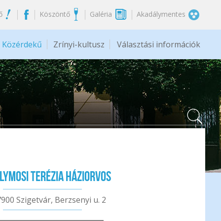
ő
Köszöntő
Galéria
Akadálymentes
Közérdekű
Zrínyi-kultusz
Választási információk
olymosi Terézia háziorvos
7900 Szigetvár, Berzsenyi u. 2