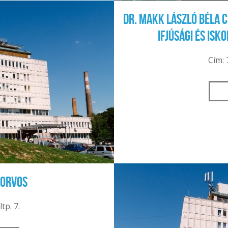
Dr. Makk László Béla
ifjúsági és isk
Cím: 
korvos
tp. 7.