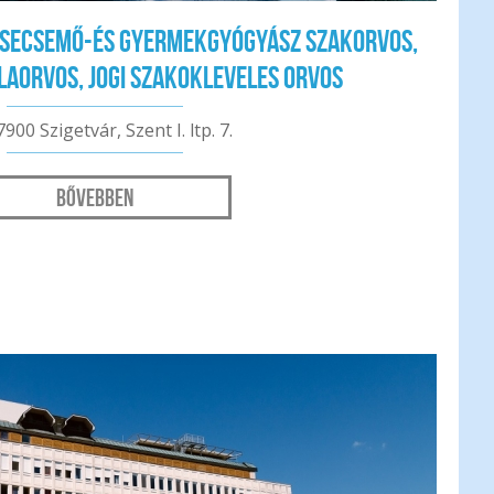
 csecsemő-és gyermekgyógyász szakorvos,
olaorvos, jogi szakokleveles orvos
7900 Szigetvár, Szent I. ltp. 7.
Bővebben