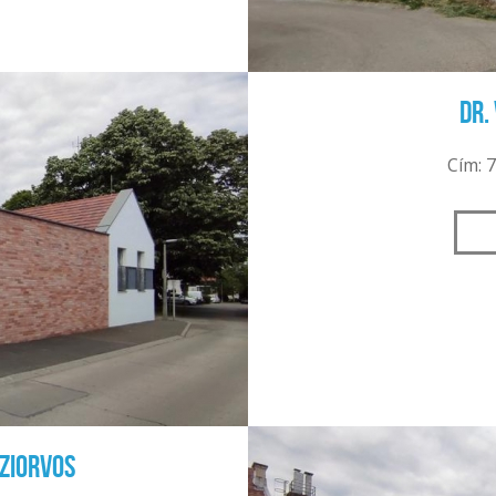
Dr.
Cím: 7
áziorvos