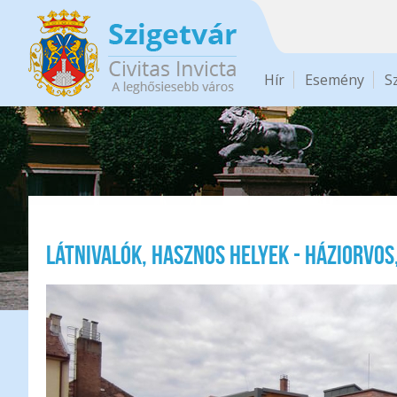
Ugrás a tartalomra
Hír
Esemény
S
Látnivalók, hasznos helyek - Háziorvos