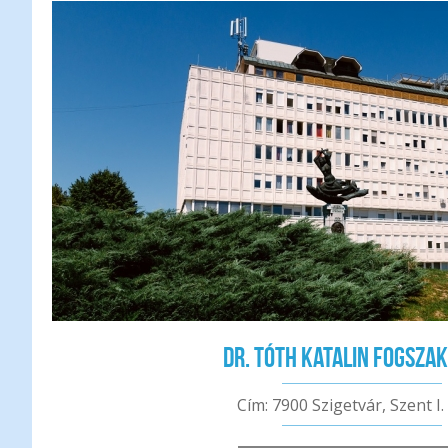
Dr. Tóth Katalin fogsza
Cím: 7900 Szigetvár, Szent I. l