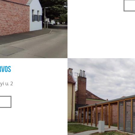
rvos
i u. 2