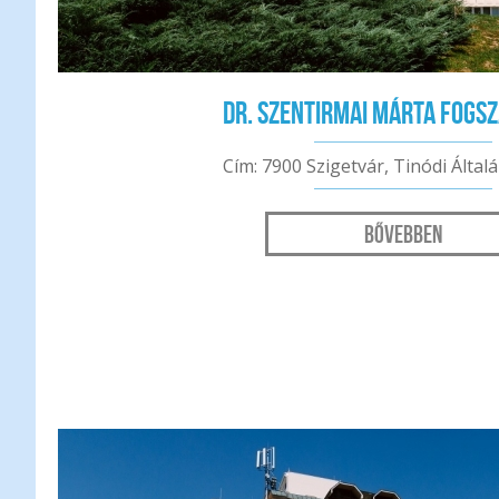
Dr. Szentirmai Márta fogs
Cím: 7900 Szigetvár, Tinódi Által
Bővebben