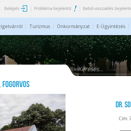
Belépés
Probléma bejelentő
Belső-visszaélés bejelent
zigetvárról
Turizmus
Önkormányzat
E-Ügyintézés
Keresés űrlap
, fogorvos
Dr. S
Cím: 