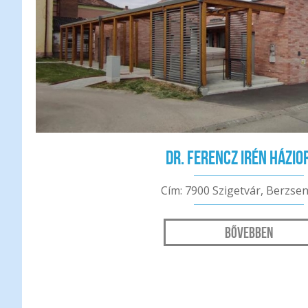
Dr. Ferencz Irén házio
Cím: 7900 Szigetvár, Berzseny
Bővebben