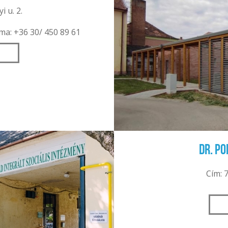
i u. 2.
ma: +36 30/ 450 89 61
Dr. P
Cím: 7