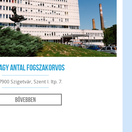
Nagy Antal fogszakorvos
7900 Szigetvár, Szent I. ltp. 7.
Bővebben