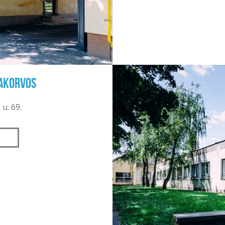
zakorvos
 u. 69.