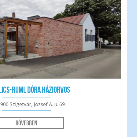
olics-Ruml Dóra háziorvos
900 Szigetvár, József A. u. 69.
Bővebben