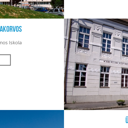
zakorvos
ános Iskola