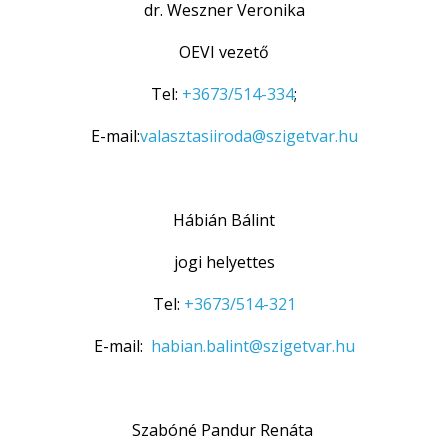
dr. Weszner Veronika
OEVI vezető
Tel:
+3673/514-334
;
E-mail:
valasztasiiroda@szigetvar.hu
Hábián Bálint
jogi helyettes
Tel:
+3673/514-321
E-mail:
habian.balint@szigetvar.hu
Szabóné Pandur Renáta