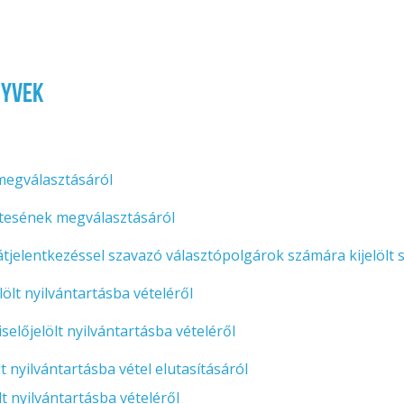
nyvek
k megválasztásáról
yettesének megválasztásáról
és átjelentkezéssel szavazó választópolgárok számára kijelölt
lölt nyilvántartásba vételéről
iselőjelölt nyilvántartásba vételéről
ölt nyilvántartásba vétel elutasításáról
ölt nyilvántartásba vételéről