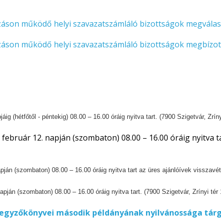
áson működő helyi szavazatszámláló bizottságok megválasz
son működő helyi szavazatszámláló bizottságok megbízott t
ig (hétfőtől - péntekig) 08.00 – 16.00 óráig nyitva tart. (7900 Szigetvár, Zrínyi
február 12. napján (szombaton) 08.00 – 16.00 óráig nyitva ta
ján (szombaton) 08.00 – 16.00 óráig nyitva tart az üres ajánlóívek visszavétel
ján (szombaton) 08.00 – 16.00 óráig nyitva tart. (7900 Szigetvár, Zrínyi tér 
 jegyzőkönyvei második példányának nyilvánossága tár