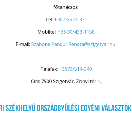
főtanácsos
Tel:
+3673/514-331
Mobiltel:
+36 30/433-1158
E-mail:
Szabone.Pandur.Renata@szigetvar.hu
Telefax:
+3673/514-349
Cím: 7900 Szigetvár, Zrínyi tér 1.
ri székhelyű Országgyűlési Egyéni Választóke