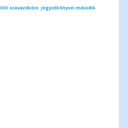
elölt szavazóköre jegyzőkönyvei második