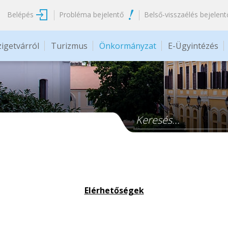
Belépés
Probléma bejelentő
Belső-visszaélés bejelent
zigetvárról
Turizmus
Önkormányzat
E-Ügyintézés
Keresés űrlap
Elérhetőségek