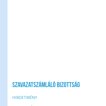
Elnökhelyettes: Mi
Tag: dr. Mezei
Póttag: Hube
Póttag: Maul E
Delegált tag: Gálosi
Delegált tag: Juná
Szavazatszámláló bizottság
HIRDETMÉNY