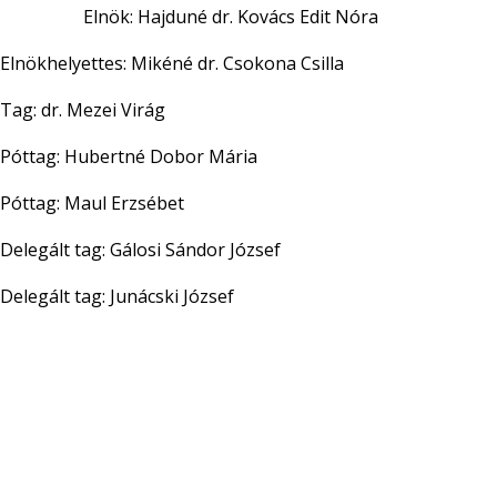
Elnök: Hajduné dr. Kovács Edit Nóra
kéné dr. Csokona Csil
 Virág
rtné Dobor Már
rzsébet
 Sándor József
cski József