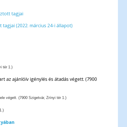
tott tagjai
agjai (2022. március 24-i állapot)
 tér 1.)
rt az ajánlóív igénylés és átadás végett. (7900
e végett. (7900 Szigetvár, Zrínyi tér 1.)
1.)
gyában