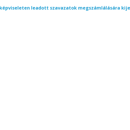
lképviseleten leadott szavazatok megszámlálására kij