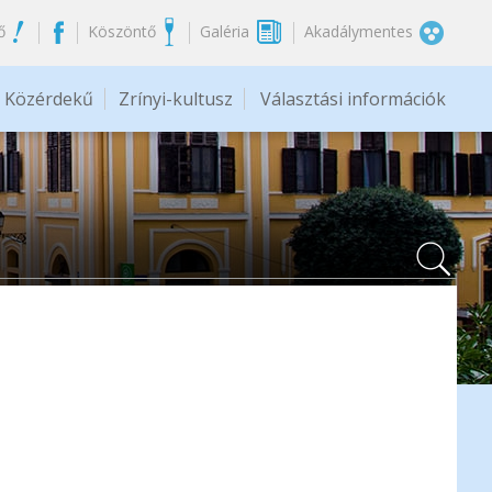
ő
Köszöntő
Galéria
Akadálymentes
Közérdekű
Zrínyi-kultusz
Választási információk