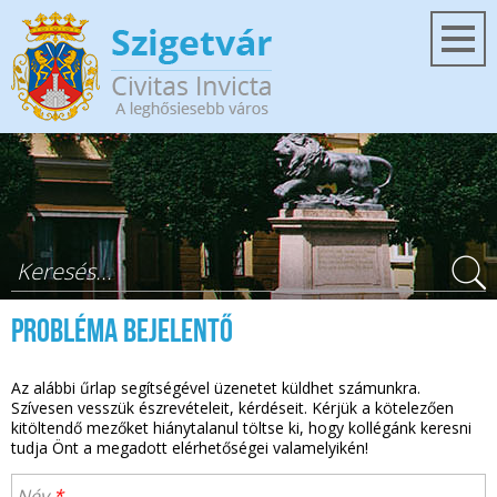
Ugrás a tartalomra
Keresés űrlap
Probléma bejelentő
Az alábbi űrlap segítségével üzenetet küldhet számunkra.
Szívesen vesszük észrevételeit, kérdéseit. Kérjük a kötelezően
kitöltendő mezőket hiánytalanul töltse ki, hogy kollégánk keresni
tudja Önt a megadott elérhetőségei valamelyikén!
Név
*