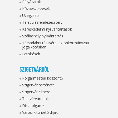
Pályázatok
Közbeszerzések
Üvegzseb
Településrendezési terv
Kereskedelmi nyilvántartások
Szálláshely nyilvántartás
Társadalmi részvétel az önkormányzati
jogalkotásban
Letöltések
Szigetvárról
Polgármesteri köszöntő
Szigetvár története
Szigetvár címere
Testvérvárosok
Díszpolgárok
Városi kitüntető díjak