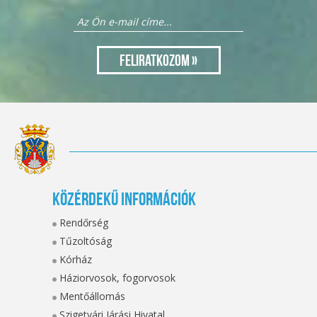
Közérdekű információk
Rendőrség
Tűzoltóság
Kórház
Háziorvosok, fogorvosok
Mentőállomás
Szigetvári Járási Hivatal