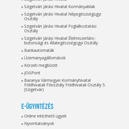
Szigetvári Járási Hivatal Kormányablak
Szigetvári Járási Hivatal Népegészségügyi
Osztály
Szigetvári Járási Hivatal Foglalkoztatási
Osztály
Szigetvári Járási Hivatal Élelmiszerlánc-
biztonsági és Állategészségügyi Osztály
Bankautomaták
Üzemanyagállomások
Körzeti megbízott
JOGPont
Baranya Vármegyei Kormányhivatal
Földhivatali Főosztály Földhivatali Osztály 5.
(Szigetvár)
E-ügyintézés
Online intézhető ügyek
Nyomtatványok