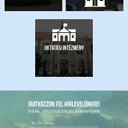
Oktatási intézmény
Iratkozzon fel hírlevelünkre!
Hírek, információk és események!