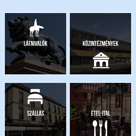
Látnivalók
Közintézmények
Szállás
Étel-ital