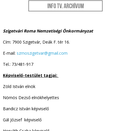
Info Tv. Archívum
Szigetvári Roma Nemzetiségi Önkormányzat
Cím: 7900 Szigetvár, Deák F. tér 16.
E-mail:
szrnoszigetvar@gmail.com
Tel.: 73/481-917
Képviselő-testület tagjai:
Zöld István elnök
Nömös Dezső elnökhelyettes
Bandicz István képviselő
Gál József képviselő
Horváth Csaba képviselő