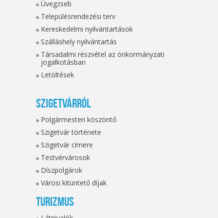
Üvegzseb
Településrendezési terv
Kereskedelmi nyilvántartások
Szálláshely nyilvántartás
Társadalmi részvétel az önkormányzati
jogalkotásban
Letöltések
Szigetvárról
Polgármesteri köszöntő
Szigetvár története
Szigetvár címere
Testvérvárosok
Díszpolgárok
Városi kitüntető díjak
Turizmus
Látnivalók