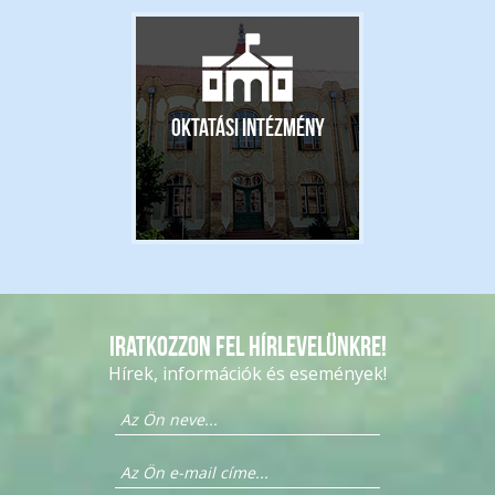
Oktatási intézmény
Iratkozzon fel hírlevelünkre!
Hírek, információk és események!