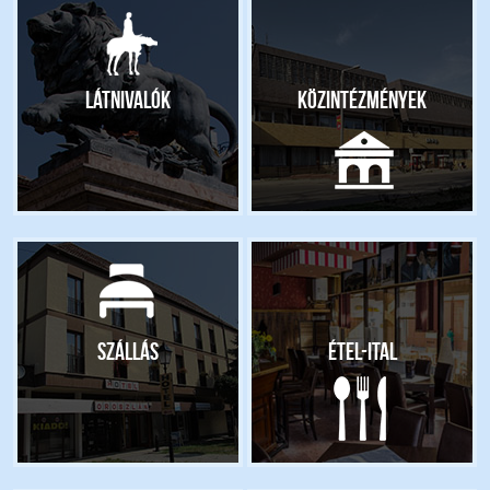
Látnivalók
Közintézmények
Szállás
Étel-ital