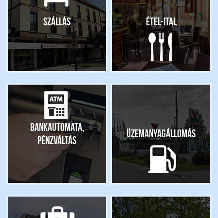
Szállás
Étel-ital
Bankautomata,
Üzemanyagállomás
pénzváltás