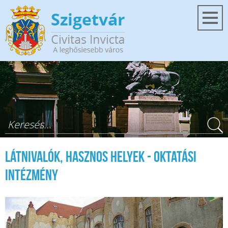
Ugrás a tartalomra
Keresés űrlap
Látnivalók, hasznos helyek - Oktatási
intézmény