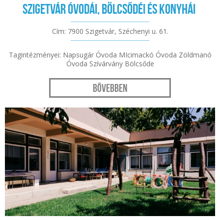
Szigetvár Óvodái, Bölcsődéi és Konyhái
Cím: 7900 Szigetvár, Széchenyi u. 61.
Tagintézményei: Napsugár Óvoda MIcimackó Óvoda Zöldmanó
Óvoda Szívárvány Bölcsőde
Bővebben