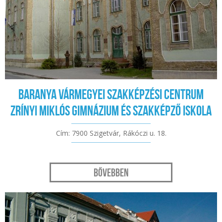
Baranya Vármegyei Szakképzési Centrum
Zrínyi Miklós Gimnázium és Szakképző Iskola
Cím: 7900 Szigetvár, Rákóczi u. 18.
Bővebben