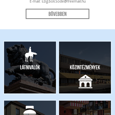
E-mail: szig.bolcsode@freemail.hu
Bővebben
Látnivalók
Közintézmények