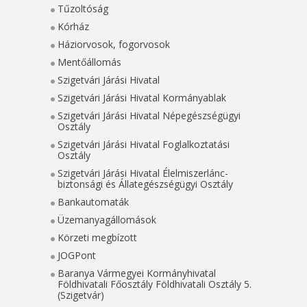
Tűzoltóság
Kórház
Háziorvosok, fogorvosok
Mentőállomás
Szigetvári Járási Hivatal
Szigetvári Járási Hivatal Kormányablak
Szigetvári Járási Hivatal Népegészségügyi
Osztály
Szigetvári Járási Hivatal Foglalkoztatási
Osztály
Szigetvári Járási Hivatal Élelmiszerlánc-
biztonsági és Állategészségügyi Osztály
Bankautomaták
Üzemanyagállomások
Körzeti megbízott
JOGPont
Baranya Vármegyei Kormányhivatal
Földhivatali Főosztály Földhivatali Osztály 5.
(Szigetvár)