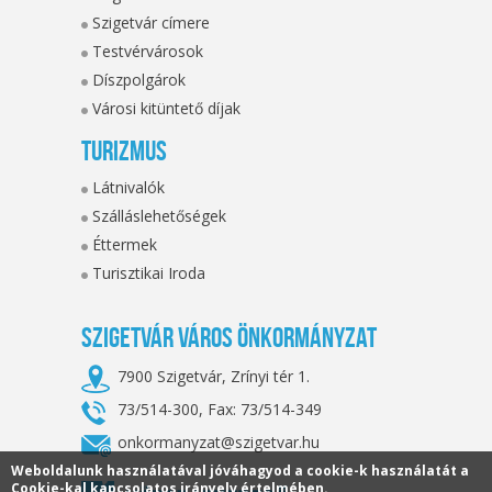
Szigetvár címere
Testvérvárosok
Díszpolgárok
Városi kitüntető díjak
Turizmus
Látnivalók
Szálláslehetőségek
Éttermek
Turisztikai Iroda
Szigetvár Város Önkormányzat
7900 Szigetvár, Zrínyi tér 1.
73/514-300, Fax: 73/514-349
onkormanyzat@szigetvar.hu
Weboldalunk használatával jóváhagyod a cookie-k használatát a
Cookie-kal kapcsolatos irányelv értelmében.