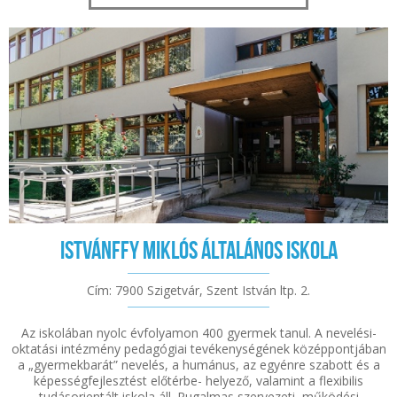
Istvánffy Miklós Általános Iskola
Cím: 7900 Szigetvár, Szent István ltp. 2.
Az iskolában nyolc évfolyamon 400 gyermek tanul. A nevelési-
oktatási intézmény pedagógiai tevékenységének középpontjában
a „gyermekbarát” nevelés, a humánus, az egyénre szabott és a
képességfejlesztést előtérbe- helyező, valamint a flexibilis
tudásorientált iskola áll. Rugalmas szervezeti, működési