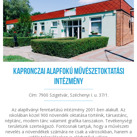
Kapronczai Alapfokú Művészetoktatási
Intézmény
Cím: 7900 Szigetvár, Széchenyi I. u. 37/1.
Az alapítványi fenntartású intézmény 2001-ben alakult. Az
iskolában közel 900 növendék oktatása történik, társastánc,
néptánc, modern tánc valamint grafika tanszakon. Tevékenységi
területünk szerteágazó. Fontosnak tartjuk, hogy a művészeti
nevelés a növendékek számára ne csak a városokban, hanem a