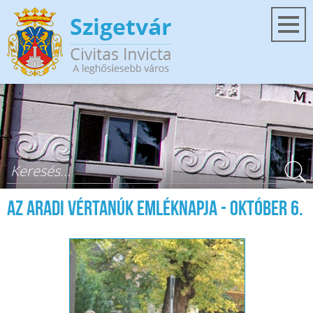
Ugrás a tartalomra
Keresés űrlap
Az aradi vértanúk emléknapja - október 6.