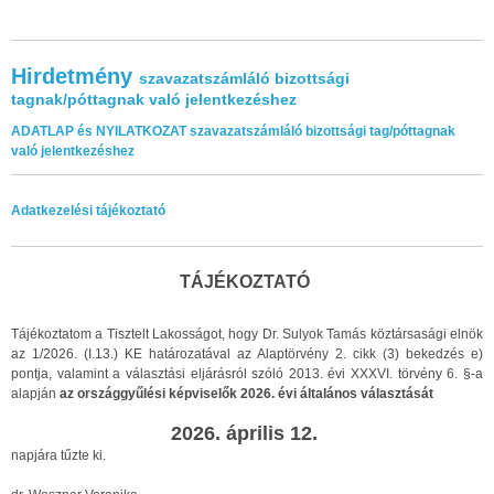
Hirdetmény
szavazatszámláló bizottsági
tagnak/póttagnak való jelentkezéshez
ADATLAP és NYILATKOZAT szavazatszámláló bizottsági tag/póttagnak
való jelentkezéshez
Adatkezelési tájékoztató
TÁJÉKOZTATÓ
Tájékoztatom a Tisztelt Lakosságot, hogy Dr. Sulyok Tamás köztársasági elnök
az 1/2026. (I.13.) KE határozatával az Alaptörvény 2. cikk (3) bekedzés e)
pontja, valamint a választási eljárásról szóló 2013. évi XXXVI. törvény 6. §-a
alapján
az országgyűlési képviselők 2026. évi általános választását
2026. április 12.
napjára tűzte ki.