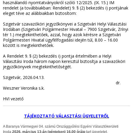
használandó nyomtatványokról ​szóló 12/2025. (IX. 15.) IM
rendelet (a továbbiakban: Rendelet) 9. § (2) bekezdés i) pontjának
eleget téve az alábbiakban biztosítom:
Szigetvár szavazóköri jegyzőkönyvei a Szigetvári Helyi Választási
Irodában (Szigetvári Polgármester Hivatal – 7900 Szigetvár, Zrínyi
tér 1.) megtekinthetőek, azzal, hogy azok kérésre a Szigetvári
Polgármesteri Hivatal ügyfélfogadási idején túl, 8.00 – 16.00
között is megtekinthetőek.
A Rendelet 9. § (2) bekezdés i) pontja értelmében a Helyi
Választási Iroda három napon keresztül biztosítja a szavazóköri
jegyzőkönyvek megtekinthetőségét.
Szigetvár, 2026.04.13.
dr.
Weszner Veronika s.k.
HVI vezető
TÁJÉKOZTATÓ VÁLASZTÁSI ÜGYELETRŐL
A Baranya Vármegyei 04. számú Országgyűlési Egyéni Választókerületi
Iroda
2026. március 13-án (pénteken) 16.00 óráig
tart ügyeletet.