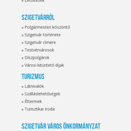
Letöltések
Szigetvárról
Polgármesteri köszöntő
Szigetvár története
Szigetvár címere
Testvérvárosok
Díszpolgárok
Városi kitüntető díjak
Turizmus
Látnivalók
Szálláslehetőségek
Éttermek
Turisztikai Iroda
Szigetvár Város Önkormányzat