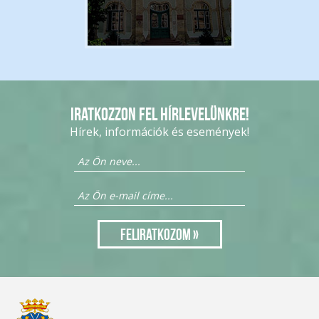
Iratkozzon fel hírlevelünkre!
Hírek, információk és események!