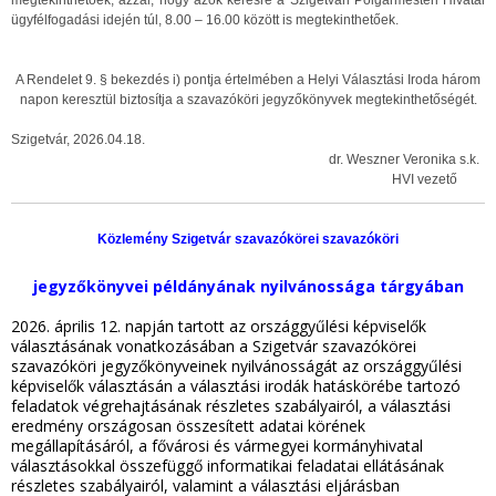
megtekinthetőek, azzal, hogy azok kérésre a Szigetvári Polgármesteri Hivatal
ügyfélfogadási idején túl, 8.00 – 16.00 között is megtekinthetőek.
A Rendelet 9. § bekezdés i) pontja értelmében a Helyi Választási Iroda három
napon keresztül biztosítja a szavazóköri jegyzőkönyvek megtekinthetőségét.
Szigetvár, 2026.04.18.
dr. Weszner Veronika s.k.
HVI vezető
Közlemény Szigetvár szavazókörei szavazóköri
jegyzőkönyvei példányának nyilvánossága tárgyában
2026. április 12. napján tartott az országgyűlési képviselők
választásának vonatkozásában a Szigetvár szavazókörei
szavazóköri jegyzőkönyveinek nyilvánosságát az országgyűlési
képviselők választásán a választási irodák hatáskörébe tartozó
feladatok végrehajtásának részletes szabályairól, a választási
eredmény országosan összesített adatai körének
megállapításáról, a fővárosi és vármegyei kormányhivatal
választásokkal összefüggő informatikai feladatai ellátásának
részletes szabályairól, valamint a választási eljárásban