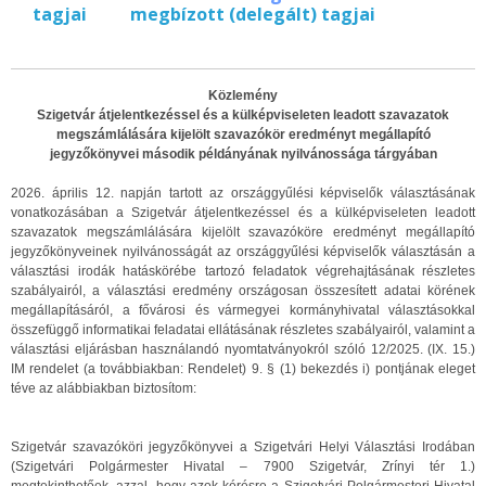
tagjai
megbízott (delegált) tagjai
Közlemény
Szigetvár átjelentkezéssel és a külképviseleten leadott szavazatok
megszámlálására kijelölt szavazókör eredményt megállapító
jegyzőkönyvei második példányának nyilvánossága tárgyában
2026. április 12. napján tartott az országgyűlési képviselők választásának
vonatkozásában a Szigetvár átjelentkezéssel és a külképviseleten leadott
szavazatok megszámlálására kijelölt szavazóköre eredményt megállapító
jegyzőkönyveinek nyilvánosságát az országgyűlési képviselők választásán a
választási irodák hatáskörébe tartozó feladatok végrehajtásának részletes
szabályairól, a választási eredmény országosan összesített adatai körének
megállapításáról, a fővárosi és vármegyei kormányhivatal választásokkal
összefüggő informatikai feladatai ellátásának részletes szabályairól, valamint a
választási eljárásban használandó nyomtatványokról ​szóló 12/2025. (IX. 15.)
IM rendelet (a továbbiakban: Rendelet) 9. § (1) bekezdés i) pontjának eleget
téve az alábbiakban biztosítom:
Szigetvár szavazóköri jegyzőkönyvei a Szigetvári Helyi Választási Irodában
(Szigetvári Polgármester Hivatal – 7900 Szigetvár, Zrínyi tér 1.)