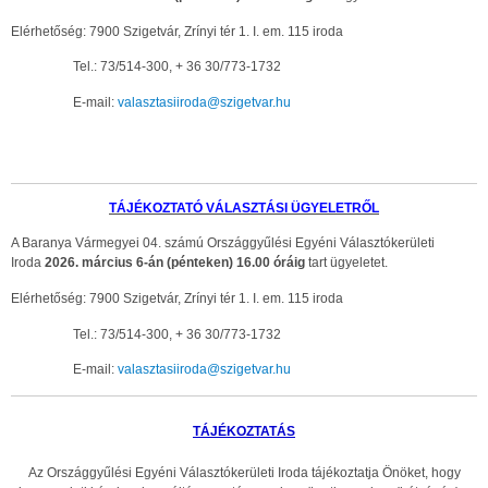
Elérhetőség: 7900 Szigetvár, Zrínyi tér 1. I. em. 115 iroda
Tel.: 73/514-300, + 36 30/773-1732
E-mail:
valasztasiiroda@szigetvar.hu
TÁJÉKOZTATÓ VÁLASZTÁSI ÜGYELETRŐL
A Baranya Vármegyei 04. számú Országgyűlési Egyéni Választókerületi
Iroda
2026. március 6-án (pénteken) 16.00 óráig
tart ügyeletet.
Elérhetőség: 7900 Szigetvár, Zrínyi tér 1. I. em. 115 iroda
Tel.: 73/514-300, + 36 30/773-1732
E-mail:
valasztasiiroda@szigetvar.hu
TÁJÉKOZTATÁS
Az Országgyűlési Egyéni Választókerületi Iroda tájékoztatja Önöket, hogy