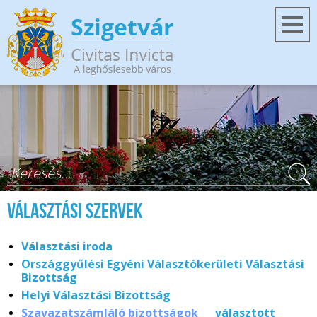
Ugrás a tartalomra
Keresés űrlap
Választási szervek
Választási iroda
Országgyűlési Egyéni Választókerületi Választási
Bizottság
Helyi Választási Bizottság
Szavazatszámláló bizottságok
választott