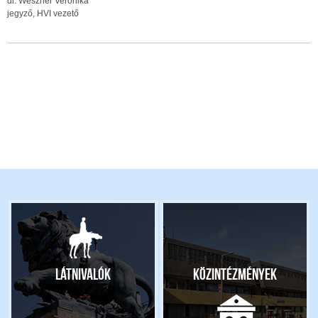
dr. Weszner Veronika
jegyző, HVI vezető
Látnivalók
Közintézmények