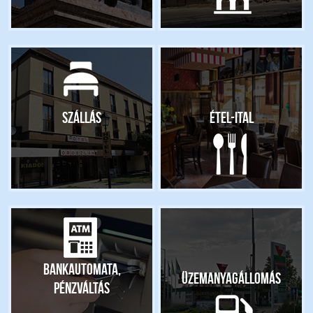
Szállás
Étel-ital
Bankautomata,
Üzemanyagállomás
pénzváltás