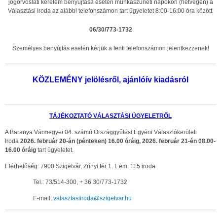
jogorvoslati kérelem benyújtása esetén munkaszüneti napokon (hétvégén) a
Választási Iroda az alábbi telefonszámon tart ügyeletet 8:00-16:00 óra között:
06/30/773-1732
Személyes benyújtás esetén kérjük a fenti telefonszámon jelentkezzenek!
KÖZLEMÉNY jelölésről, ajánlóív kiadásról
TÁJÉKOZTATÓ VÁLASZTÁSI ÜGYELETRŐL
A Baranya Vármegyei 04. számú Országgyűlési Egyéni Választókerületi
Iroda
2026. február 20-án (pénteken) 16.00 óráig, 2026. február 21-én 08.00-
16.00 óráig
tart ügyeletet.
Elérhetőség: 7900 Szigetvár, Zrínyi tér 1. I. em. 115 iroda
Tel.: 73/514-300, + 36 30/773-1732
E-mail:
valasztasiiroda@szigetvar.hu