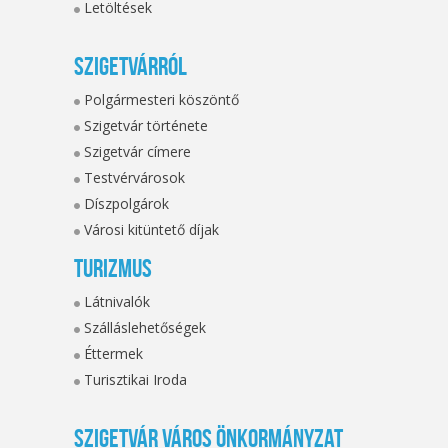
Letöltések
Szigetvárról
Polgármesteri köszöntő
Szigetvár története
Szigetvár címere
Testvérvárosok
Díszpolgárok
Városi kitüntető díjak
Turizmus
Látnivalók
Szálláslehetőségek
Éttermek
Turisztikai Iroda
Szigetvár Város Önkormányzat