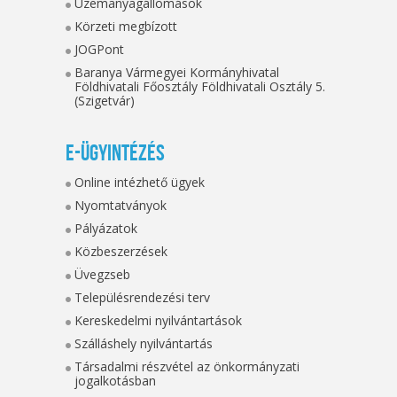
Üzemanyagállomások
Körzeti megbízott
JOGPont
Baranya Vármegyei Kormányhivatal
Földhivatali Főosztály Földhivatali Osztály 5.
(Szigetvár)
E-ügyintézés
Online intézhető ügyek
Nyomtatványok
Pályázatok
Közbeszerzések
Üvegzseb
Településrendezési terv
Kereskedelmi nyilvántartások
Szálláshely nyilvántartás
Társadalmi részvétel az önkormányzati
jogalkotásban