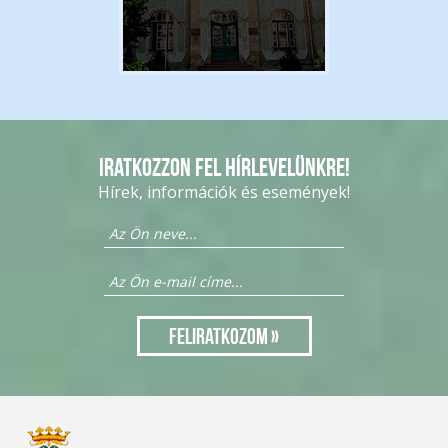
Iratkozzon fel hírlevelünkre!
Hírek, információk és események!