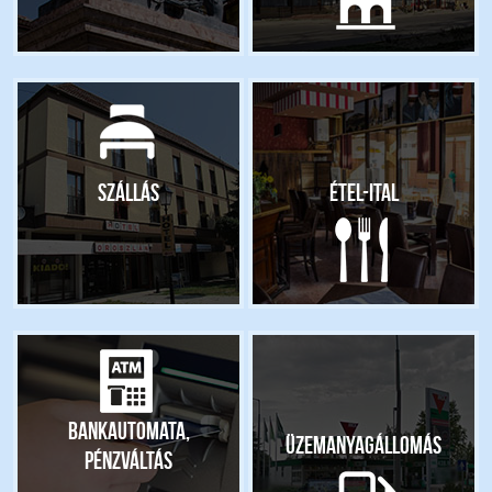
Szállás
Étel-ital
Bankautomata,
Üzemanyagállomás
pénzváltás