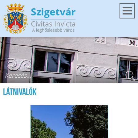
Ugrás a tartalomra
Keresés űrlap
Látnivalók