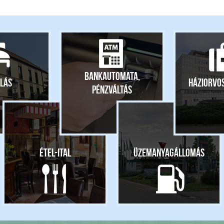
Bankautomata,
lás
Háziorvo
pénzváltás
Étel-ital
Üzemanyagállomás