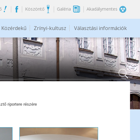
ő
Köszöntő
Galéria
Akadálymentes
Közérdekű
Zrínyi-kultusz
Választási információk
tő riportere részére