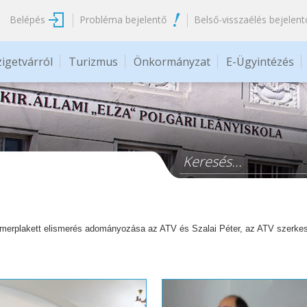
Belépés
Probléma bejelentő
Belső-visszaélés bejelent
zigetvárról
Turizmus
Önkormányzat
E-Ügyintézés
Keresés űrlap
merplakett elismerés adományozása az ATV és Szalai Péter, az ATV szerkesz