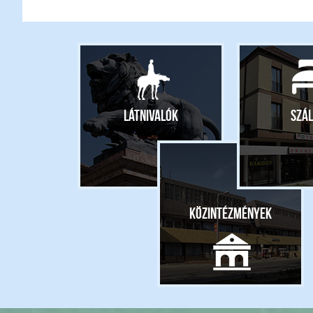
Látnivalók
Szál
Közintézmények