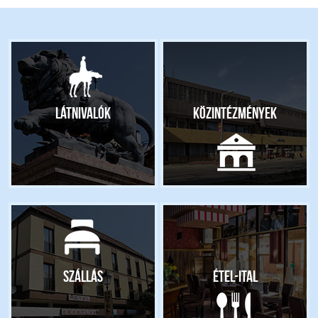
Látnivalók
Közintézmények
Szállás
Étel-ital