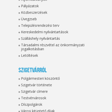
Pályázatok
Közbeszerzések
Üvegzseb
Településrendezési terv
Kereskedelmi nyilvántartások
Szálláshely nyilvántartás
Társadalmi részvétel az önkormányzati
jogalkotásban
Letöltések
Szigetvárról
Polgármesteri köszöntő
Szigetvár története
Szigetvár címere
Testvérvárosok
Díszpolgárok
Városi kitüntető díjak