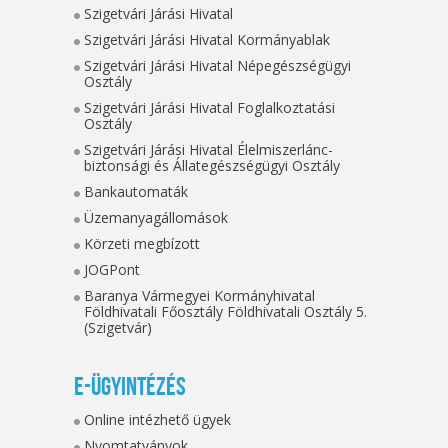
Szigetvári Járási Hivatal
Szigetvári Járási Hivatal Kormányablak
Szigetvári Járási Hivatal Népegészségügyi
Osztály
Szigetvári Járási Hivatal Foglalkoztatási
Osztály
Szigetvári Járási Hivatal Élelmiszerlánc-
biztonsági és Állategészségügyi Osztály
Bankautomaták
Üzemanyagállomások
Körzeti megbízott
JOGPont
Baranya Vármegyei Kormányhivatal
Földhivatali Főosztály Földhivatali Osztály 5.
(Szigetvár)
E-ügyintézés
Online intézhető ügyek
Nyomtatványok