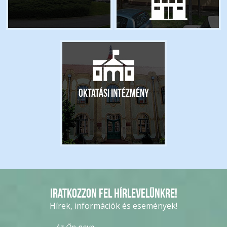
Oktatási intézmény
Iratkozzon fel hírlevelünkre!
Hírek, információk és események!