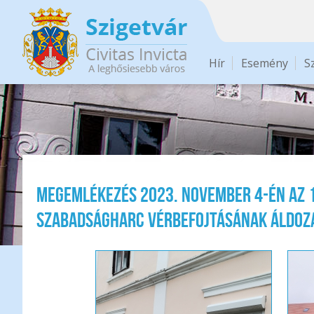
Ugrás a tartalomra
Hír
Esemény
S
Megemlékezés 2023. november 4-én az 
szabadságharc vérbefojtásának áldoza