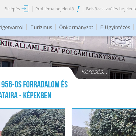
Belépés
Probléma bejelentő
Belső-visszaélés bejelent
zigetvárról
Turizmus
Önkormányzat
E-Ügyintézés
Keresés űrlap
1956-os forradalom és
taira - képekben