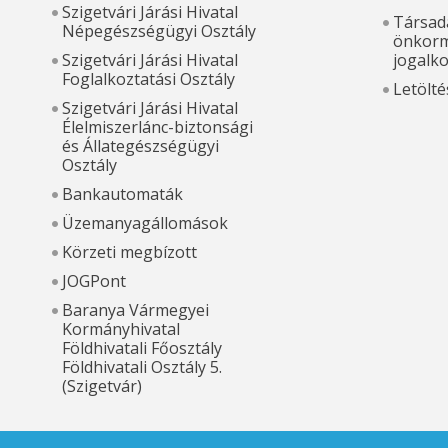
Szigetvári Járási Hivatal
Társada
Népegészségügyi Osztály
önkorm
Szigetvári Járási Hivatal
jogalk
Foglalkoztatási Osztály
Letölté
Szigetvári Járási Hivatal
Élelmiszerlánc-biztonsági
és Állategészségügyi
Osztály
Bankautomaták
Üzemanyagállomások
Körzeti megbízott
JOGPont
Baranya Vármegyei
Kormányhivatal
Földhivatali Főosztály
Földhivatali Osztály 5.
(Szigetvár)