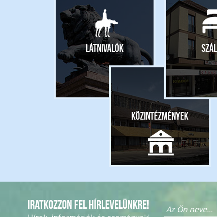
Látnivalók
Szál
Közintézmények
Iratkozzon fel hírlevelünkre!