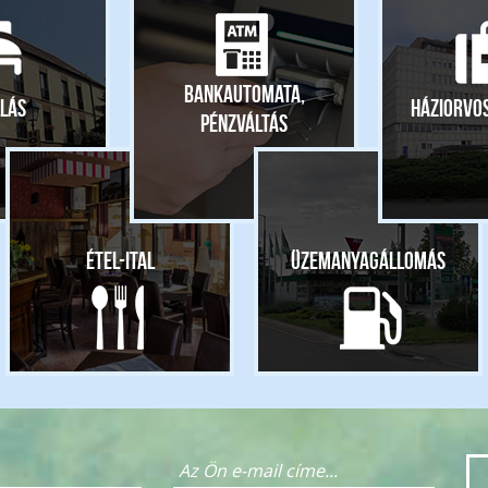
Bankautomata,
lás
Háziorvo
pénzváltás
Étel-ital
Üzemanyagállomás