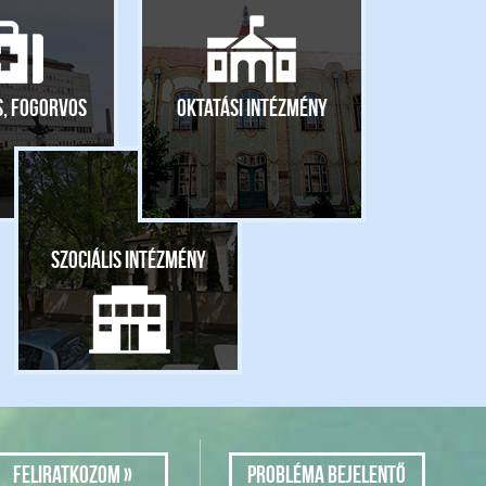
s, fogorvos
Oktatási intézmény
Szociális intézmény
Probléma bejelentő