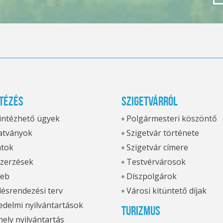
tézés
Szigetvárról
 intézhető ügyek
Polgármesteri köszöntő
tványok
Szigetvár története
atok
Szigetvár címere
zerzések
Testvérvárosok
eb
Díszpolgárok
ésrendezési terv
Városi kitüntető díjak
delmi nyilvántartások
Turizmus
hely nyilvántartás