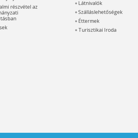
Látnivalók
lmi részvétel az
Szálláslehetőségek
ányzati
otásban
Éttermek
sek
Turisztikai Iroda