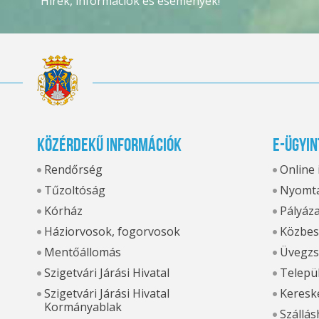
Hírek, információk és események!
Közérdekű információk
E-ügyin
Rendőrség
Online
Tűzoltóság
Nyomta
Kórház
Pályáz
Háziorvosok, fogorvosok
Közbes
Mentőállomás
Üvegzs
Szigetvári Járási Hivatal
Települ
Szigetvári Járási Hivatal
Kereske
Kormányablak
Szállás