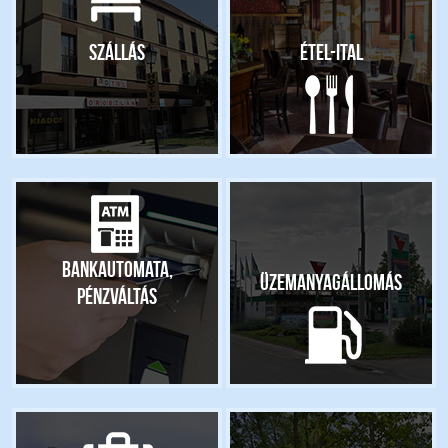
Szállás
Étel-ital
Bankautomata,
Üzemanyagállomás
pénzváltás