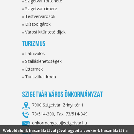
Szigetvár története
Szigetvár címere
Testvérvárosok
Díszpolgárok
Városi kitüntető díjak
Turizmus
Látnivalók
Szálláslehetőségek
Éttermek
Turisztikai Iroda
Szigetvár Város Önkormányzat
7900 Szigetvár, Zrínyi tér 1.
73/514-300, Fax: 73/514-349
onkormanyzat@szigetvar.hu
Weboldalunk használatával jóváhagyod a cookie-k használatát a