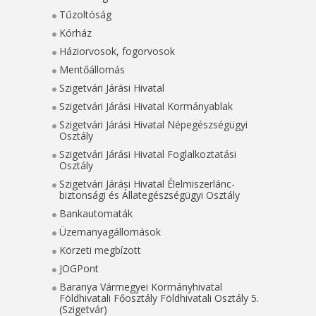
Tűzoltóság
Kórház
Háziorvosok, fogorvosok
Mentőállomás
Szigetvári Járási Hivatal
Szigetvári Járási Hivatal Kormányablak
Szigetvári Járási Hivatal Népegészségügyi
Osztály
Szigetvári Járási Hivatal Foglalkoztatási
Osztály
Szigetvári Járási Hivatal Élelmiszerlánc-
biztonsági és Állategészségügyi Osztály
Bankautomaták
Üzemanyagállomások
Körzeti megbízott
JOGPont
Baranya Vármegyei Kormányhivatal
Földhivatali Főosztály Földhivatali Osztály 5.
(Szigetvár)