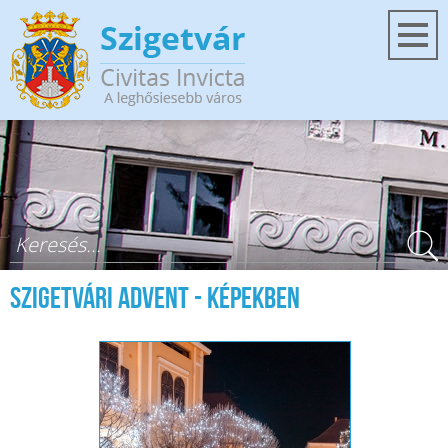
Ugrás a tartalomra
Keresés űrlap
Szigetvári Advent - képekben