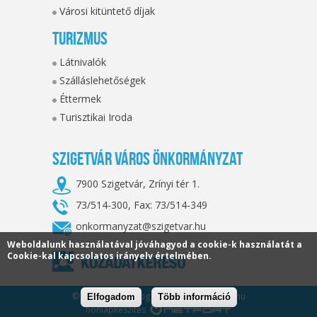
Városi kitüntető díjak
Turizmus
Látnivalók
Szálláslehetőségek
Éttermek
Turisztikai Iroda
Szigetvár Város Önkormányzat
7900 Szigetvár, Zrínyi tér 1.
73/514-300, Fax: 73/514-349
onkormanyzat@szigetvar.hu
Weboldalunk használatával jóváhagyod a cookie-k használatát a
Cookie-kal kapcsolatos irányelv értelmében.
© 2026. Minden jog fenntartva, szigetvar.hu
Elfogadom
Több információ
honlapkészítés