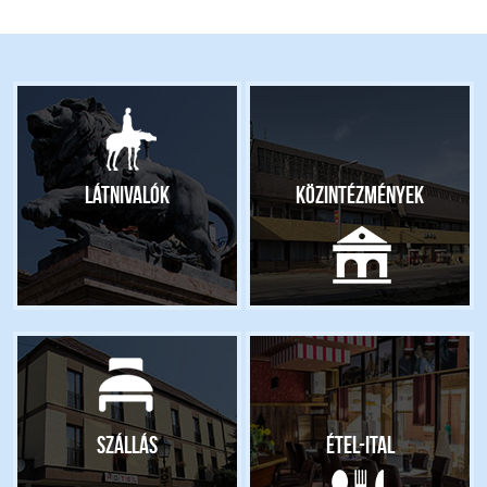
Látnivalók
Közintézmények
Szállás
Étel-ital