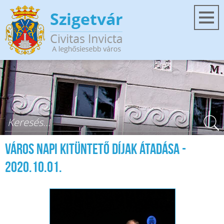
Ugrás a tartalomra
Keresés űrlap
Város Napi kitüntető díjak átadása -
2020.10.01.