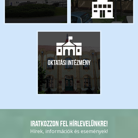
Oktatási intézmény
Iratkozzon fel hírlevelünkre!
Hírek, információk és események!