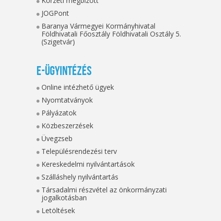
Körzeti megbízott
JOGPont
Baranya Vármegyei Kormányhivatal
Földhivatali Főosztály Földhivatali Osztály 5.
(Szigetvár)
E-ügyintézés
Online intézhető ügyek
Nyomtatványok
Pályázatok
Közbeszerzések
Üvegzseb
Településrendezési terv
Kereskedelmi nyilvántartások
Szálláshely nyilvántartás
Társadalmi részvétel az önkormányzati
jogalkotásban
Letöltések