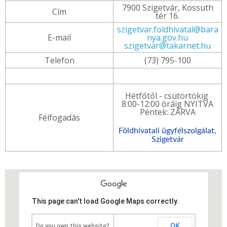
7900 Szigetvár, Kossuth
Cím
tér 16.
szigetvar.foldhivatal@bara
E-mail
nya.gov.hu
szigetvar@takarnet.hu
Telefon
(73) 795-100
Hétfőtől - csütörtökig
8:00-12:00 óráig NYITVA
Péntek: ZÁRVA
Félfogadás
Földhivatali ügyfélszolgálat,
Szigetvár
This page can't load Google Maps correctly.
OK
Do you own this website?