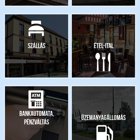
Szállás
Étel-ital
Bankautomata,
Üzemanyagállomás
pénzváltás