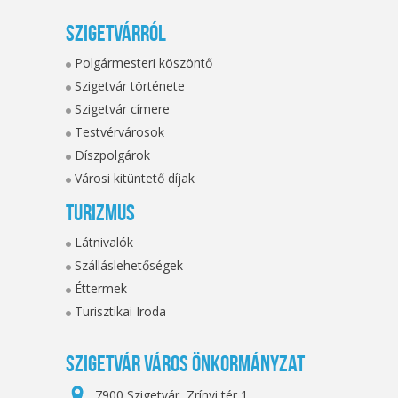
Szigetvárról
Polgármesteri köszöntő
Szigetvár története
Szigetvár címere
Testvérvárosok
Díszpolgárok
Városi kitüntető díjak
Turizmus
Látnivalók
Szálláslehetőségek
Éttermek
Turisztikai Iroda
Szigetvár Város Önkormányzat
7900 Szigetvár, Zrínyi tér 1.