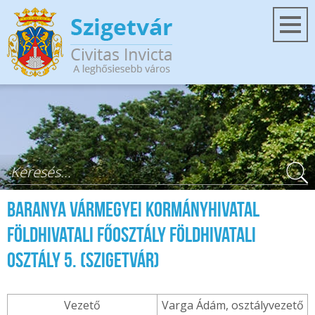
Ugrás a tartalomra
Keresés űrlap
Baranya Vármegyei Kormányhivatal
Földhivatali Főosztály Földhivatali
Osztály 5. (Szigetvár)
Vezető
Varga Ádám, osztályvezető