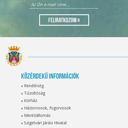
Közérdekű információk
Rendőrség
Tűzoltóság
Kórház
Háziorvosok, fogorvosok
Mentőállomás
Szigetvári Járási Hivatal