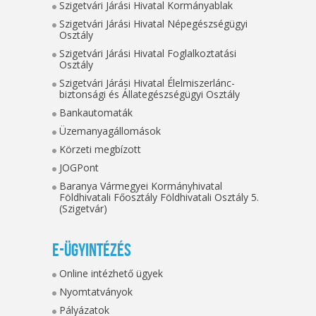
Szigetvári Járási Hivatal Kormányablak
Szigetvári Járási Hivatal Népegészségügyi
Osztály
Szigetvári Járási Hivatal Foglalkoztatási
Osztály
Szigetvári Járási Hivatal Élelmiszerlánc-
biztonsági és Állategészségügyi Osztály
Bankautomaták
Üzemanyagállomások
Körzeti megbízott
JOGPont
Baranya Vármegyei Kormányhivatal
Földhivatali Főosztály Földhivatali Osztály 5.
(Szigetvár)
E-ügyintézés
Online intézhető ügyek
Nyomtatványok
Pályázatok