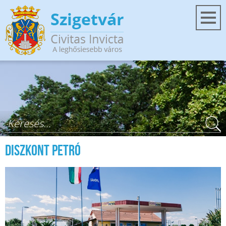
Ugrás a tartalomra
Keresés űrlap
Diszkont Petró