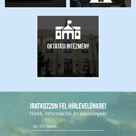
Oktatási intézmény
Iratkozzon fel hírlevelünkre!
Hírek, információk és események!