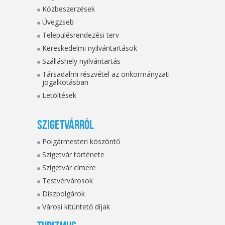
Közbeszerzések
Üvegzseb
Településrendezési terv
Kereskedelmi nyilvántartások
Szálláshely nyilvántartás
Társadalmi részvétel az önkormányzati
jogalkotásban
Letöltések
Szigetvárról
Polgármesteri köszöntő
Szigetvár története
Szigetvár címere
Testvérvárosok
Díszpolgárok
Városi kitüntető díjak