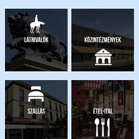
Látnivalók
Közintézmények
Szállás
Étel-ital