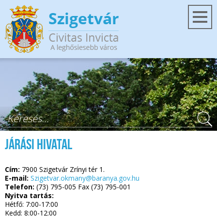
Ugrás a tartalomra
Keresés űrlap
Járási Hivatal
Cím:
7900 Szigetvár Zrínyi tér 1.
E-mail:
Szigetvar.okmany@baranya.gov.hu
Telefon:
(73) 795-005 Fax (73) 795-001
Nyitva tartás:
Hétfő: 7:00-17:00
Kedd: 8:00-12:00