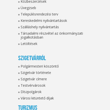
Közbeszerzések
Üvegzseb
Településrendezési terv
Kereskedelmi nyilvántartások
Szálláshely nyilvántartás
Társadalmi részvétel az önkormányzati
jogalkotásban
Letöltések
Szigetvárról
Polgármesteri köszöntő
Szigetvár története
Szigetvár címere
Testvérvárosok
Díszpolgárok
Városi kitüntető díjak
Turizmus