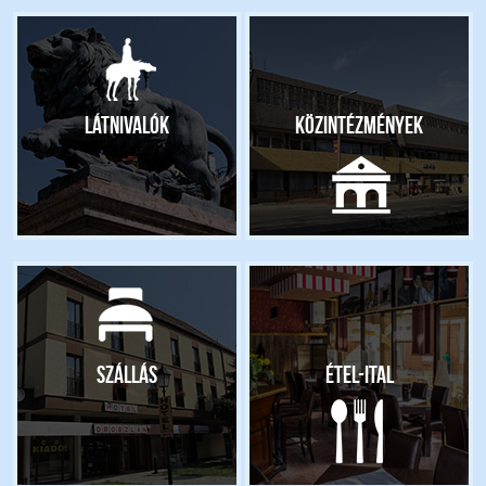
Látnivalók
Közintézmények
Szállás
Étel-ital