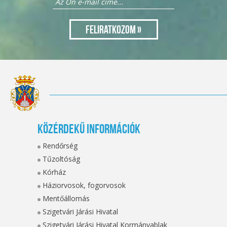
Közérdekű információk
Rendőrség
Tűzoltóság
Kórház
Háziorvosok, fogorvosok
Mentőállomás
Szigetvári Járási Hivatal
Szigetvári Járási Hivatal Kormányablak