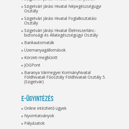
Szigetvári Járási Hivatal Népegészségügyi
Osztály
Szigetvári Járási Hivatal Foglalkoztatási
Osztály
Szigetvári Járási Hivatal Élelmiszerlánc-
biztonsági és Állategészségügyi Osztály
Bankautomaták
Üzemanyagállomások
Körzeti megbízott
JOGPont
Baranya Vármegyei Kormányhivatal
Földhivatali Főosztály Földhivatali Osztály 5.
(Szigetvár)
E-ügyintézés
Online intézhető ügyek
Nyomtatványok
Pályázatok