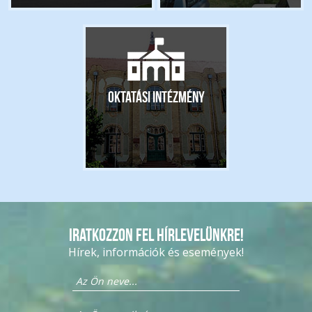
Oktatási intézmény
Iratkozzon fel hírlevelünkre!
Hírek, információk és események!