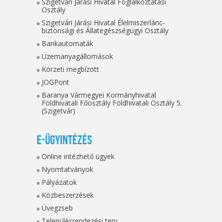
Szigetvári Járási Hivatal Foglalkoztatási
Osztály
Szigetvári Járási Hivatal Élelmiszerlánc-
biztonsági és Állategészségügyi Osztály
Bankautomaták
Üzemanyagállomások
Körzeti megbízott
JOGPont
Baranya Vármegyei Kormányhivatal
Földhivatali Főosztály Földhivatali Osztály 5.
(Szigetvár)
E-ügyintézés
Online intézhető ügyek
Nyomtatványok
Pályázatok
Közbeszerzések
Üvegzseb
Településrendezési terv