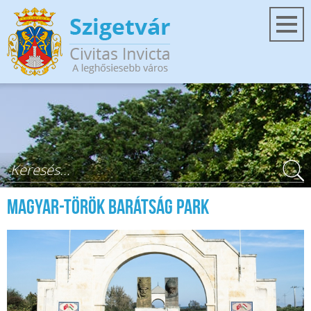
Ugrás a tartalomra
Keresés űrlap
Magyar-Török Barátság Park