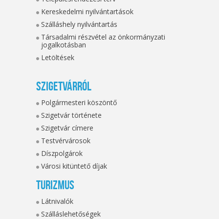
Kereskedelmi nyilvántartások
Szálláshely nyilvántartás
Társadalmi részvétel az önkormányzati
jogalkotásban
Letöltések
Szigetvárról
Polgármesteri köszöntő
Szigetvár története
Szigetvár címere
Testvérvárosok
Díszpolgárok
Városi kitüntető díjak
Turizmus
Látnivalók
Szálláslehetőségek