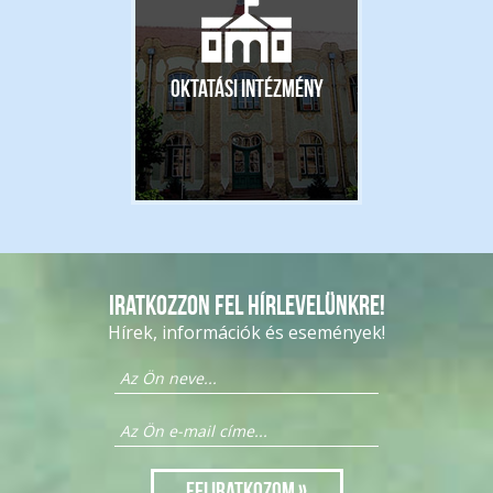
Oktatási intézmény
Iratkozzon fel hírlevelünkre!
Hírek, információk és események!