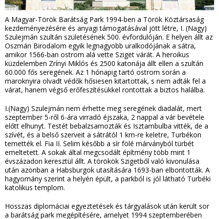
A Magyar-Török Barátság Park 1994-ben a Török Köztársaság
kezdeményezésére és anyagi támogatásával jött létre, I. (Nagy)
Szulejmán szultán születésének 500. évfordulóján. E helyen állt az
Oszmán Birodalom egyik legnagyobb uralkodójának a sátra,
amikor 1566-ban ostrom alá vette Sziget várát. A heroikus
küzdelemben Zrínyi Miklós és 2500 katonája állt ellen a szultán
60.000 fős seregének. Az 1 hónapig tartó ostrom során a
maroknyira olvadt védők hősiesen kitartottak, s nem adták fel a
várat, hanem végső erőfeszítésükkel rontottak a biztos halálba.
I.(Nagy) Szulejmán nem érhette meg seregének diadalát, mert
szeptember 5-ről 6-ára virradó éjszaka, 2 nappal a vár bevétele
előtt elhunyt. Testét bebalzsamozták és Isztambulba vitték, de a
szívét, és a belső szerveit a sátrától 1 km-re keletre, Turbékon
temették el. Fia II. Selim később a sír fölé márványból türbét
emeltetett. A sokak által megcsodált építmény több mint 1
évszázadon keresztül állt. A törökök Szigetből való kivonulása
után azonban a Habsburgok utasítására 1693-ban elbontották. A
hagyomány szerint a helyén épült, a parkból is jól látható Turbéki
katolikus templom.
Hosszas diplomáciai egyeztetések és tárgyalások után került sor
a barátság park megépítésére, amelyet 1994 szeptemberében