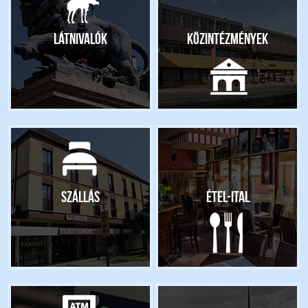
Látnivalók
Közintézmények
Szállás
Étel-ital