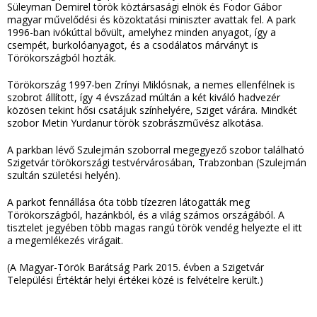
Süleyman Demirel török köztársasági elnök és Fodor Gábor
magyar művelődési és közoktatási miniszter avattak fel. A park
1996-ban ivókúttal bővült, amelyhez minden anyagot, így a
csempét, burkolóanyagot, és a csodálatos márványt is
Törökországból hozták.
Törökország 1997-ben Zrínyi Miklósnak, a nemes ellenfélnek is
szobrot állított, így 4 évszázad múltán a két kiváló hadvezér
közösen tekint hősi csatájuk színhelyére, Sziget várára. Mindkét
szobor Metin Yurdanur török szobrászművész alkotása.
A parkban lévő Szulejmán szoborral megegyező szobor található
Szigetvár törökországi testvérvárosában, Trabzonban (Szulejmán
szultán születési helyén).
A parkot fennállása óta több tízezren látogatták meg
Törökországból, hazánkból, és a világ számos országából. A
tisztelet jegyében több magas rangú török vendég helyezte el itt
a megemlékezés virágait.
(A Magyar-Török Barátság Park 2015. évben a Szigetvár
Települési Értéktár helyi értékei közé is felvételre került.)