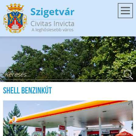
Ugrás a tartalomra
Keresés űrlap
SHELL benzinkút