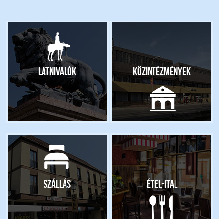
Látnivalók
Közintézmények
Szállás
Étel-ital