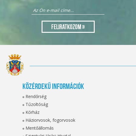
Közérdekű információk
Rendőrség
Tűzoltóság
Kórház
Háziorvosok, fogorvosok
Mentőállomás
Szigetvári Járási Hivatal