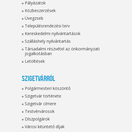
Pályázatok
Közbeszerzések
Üvegzseb
Településrendezési terv
Kereskedelmi nyilvántartások
Szálláshely nyilvántartás
Társadalmi részvétel az önkormányzati
jogalkotásban
Letöltések
Szigetvárról
Polgármesteri köszöntő
Szigetvár története
Szigetvár címere
Testvérvárosok
Díszpolgárok
Városi kitüntető díjak