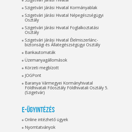
Szigetvári Járási Hivatal Kormányablak
Szigetvári Járási Hivatal Népegészségügyi
Osztály
Szigetvári Járási Hivatal Foglalkoztatási
Osztály
Szigetvári Járási Hivatal Élelmiszerlánc-
biztonsági és Állategészségügyi Osztály
Bankautomaták
Üzemanyagállomások
Körzeti megbízott
JOGPont
Baranya Vármegyei Kormányhivatal
Földhivatali Főosztály Földhivatali Osztály 5.
(Szigetvár)
E-ügyintézés
Online intézhető ügyek
Nyomtatványok