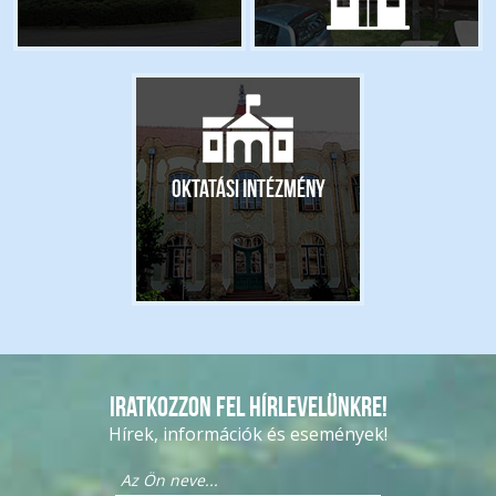
Oktatási intézmény
Iratkozzon fel hírlevelünkre!
Hírek, információk és események!