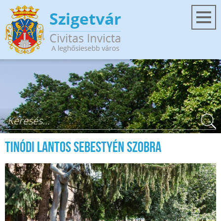
Ugrás a tartalomra
Keresés űrlap
Tinódi Lantos Sebestyén szobra