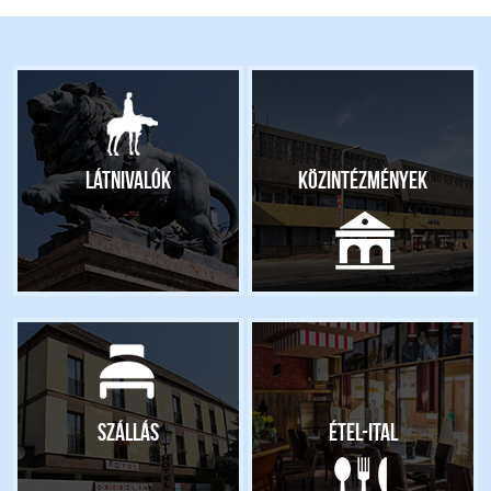
Látnivalók
Közintézmények
Szállás
Étel-ital