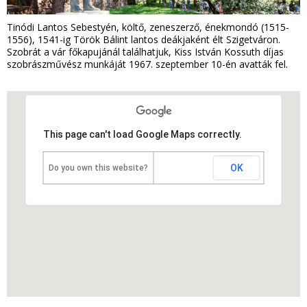
Tinódi Lantos Sebestyén, költő, zeneszerző, énekmondó (1515-
1556), 1541-ig Török Bálint lantos deákjaként élt Szigetváron.
Szobrát a vár főkapujánál találhatjuk, Kiss István Kossuth díjas
szobrászművész munkáját 1967. szeptember 10-én avatták fel.
This page can't load Google Maps correctly.
OK
Do you own this website?