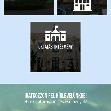
Oktatási intézmény
Iratkozzon fel hírlevelünkre!
Hírek, információk és események!