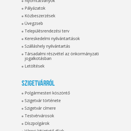
Nyomtatványok
Pályázatok
Közbeszerzések
Üvegzseb
Településrendezési terv
Kereskedelmi nyilvántartások
Szálláshely nyilvántartás
Társadalmi részvétel az önkormányzati
jogalkotásban
Letöltések
Szigetvárról
Polgármesteri köszöntő
Szigetvár története
Szigetvár címere
Testvérvárosok
Díszpolgárok
Városi kitüntető díjak