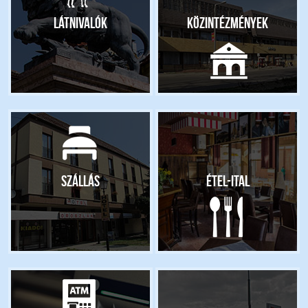
Látnivalók
Közintézmények
Szállás
Étel-ital