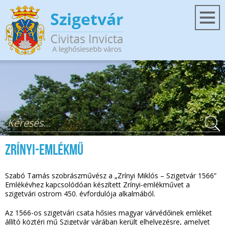
Ugrás a tartalomra
Keresés űrlap
Zrínyi-emlékmű
Szabó Tamás szobrászművész a „Zrínyi Miklós – Szigetvár 1566”
Emlékévhez kapcsolódóan készített Zrínyi-emlékművet a
szigetvári ostrom 450. évfordulója alkalmából.
Az 1566-os szigetvári csata hősies magyar várvédőinek emléket
állító köztéri mű Szigetvár várában került elhelyezésre, amelyet