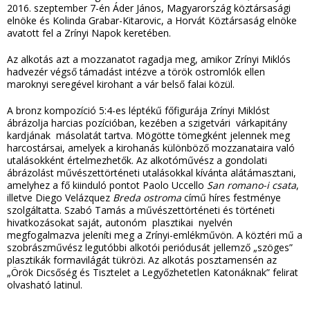
2016. szeptember 7-én Áder János, Magyarország köztársasági
elnöke és Kolinda Grabar-Kitarovic, a Horvát Köztársaság elnöke
avatott fel a Zrínyi Napok keretében.
Az alkotás azt a mozzanatot ragadja meg, amikor Zrínyi Miklós
hadvezér végső támadást intézve a török ostromlók ellen
maroknyi seregével kirohant a vár belső falai közül.
A bronz kompozíció 5:4-es léptékű főfigurája Zrínyi Miklóst
ábrázolja harcias pozícióban, kezében a szigetvári várkapitány
kardjának másolatát tartva. Mögötte tömegként jelennek meg
harcostársai, amelyek a kirohanás különböző mozzanataira való
utalásokként értelmezhetők. Az alkotóművész a gondolati
ábrázolást művészettörténeti utalásokkal kívánta alátámasztani,
amelyhez a fő kiinduló pontot Paolo Uccello
San r
omano-i csata
,
illetve Diego Velázquez
Breda ostroma
című híres festménye
szolgáltatta. Szabó Tamás a művészettörténeti és történeti
hivatkozásokat saját, autonóm plasztikai nyelvén
megfogalmazva jeleníti meg a Zrínyi-emlékművön. A köztéri mű a
szobrászművész legutóbbi alkotói periódusát jellemző „szöges”
plasztikák formavilágát tükrözi. Az alkotás posztamensén az
„Örök Dicsőség és Tisztelet a Legyőzhetetlen Katonáknak” felirat
olvasható latinul.