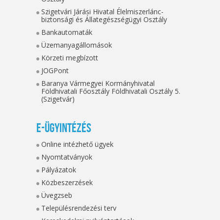
Szigetvári Járási Hivatal Élelmiszerlánc-
biztonsági és Állategészségügyi Osztály
Bankautomaták
Üzemanyagállomások
Körzeti megbízott
JOGPont
Baranya Vármegyei Kormányhivatal
Földhivatali Főosztály Földhivatali Osztály 5.
(Szigetvár)
E-ügyintézés
Online intézhető ügyek
Nyomtatványok
Pályázatok
Közbeszerzések
Üvegzseb
Településrendezési terv