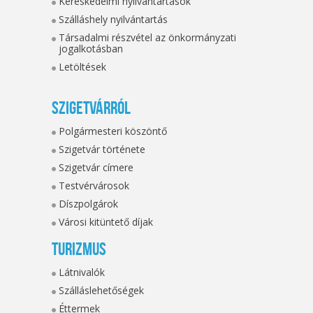
Kereskedelmi nyilvántartások
Szálláshely nyilvántartás
Társadalmi részvétel az önkormányzati
jogalkotásban
Letöltések
Szigetvárról
Polgármesteri köszöntő
Szigetvár története
Szigetvár címere
Testvérvárosok
Díszpolgárok
Városi kitüntető díjak
Turizmus
Látnivalók
Szálláslehetőségek
Éttermek