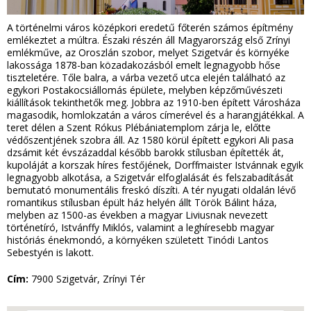
A történelmi város középkori eredetű főterén számos építmény
emlékeztet a múltra. Északi részén áll Magyarország első Zrínyi
emlékműve, az Oroszlán szobor, melyet Szigetvár és környéke
lakossága 1878-ban közadakozásból emelt legnagyobb hőse
tiszteletére. Tőle balra, a várba vezető utca elején található az
egykori Postakocsiállomás épülete, melyben képzőművészeti
kiállítások tekinthetők meg. Jobbra az 1910-ben épített Városháza
magasodik, homlokzatán a város címerével és a harangjátékkal. A
teret délen a Szent Rókus Plébániatemplom zárja le, előtte
védőszentjének szobra áll. Az 1580 körül épített egykori Ali pasa
dzsámit két évszázaddal később barokk stílusban építették át,
kupoláját a korszak híres festőjének, Dorffmaister Istvánnak egyik
legnagyobb alkotása, a Szigetvár elfoglalását és felszabadítását
bemutató monumentális freskó díszíti. A tér nyugati oldalán lévő
romantikus stílusban épült ház helyén állt Török Bálint háza,
melyben az 1500-as években a magyar Liviusnak nevezett
történetíró, Istvánffy Miklós, valamint a leghíresebb magyar
históriás énekmondó, a környéken született Tinódi Lantos
Sebestyén is lakott.
Cím:
7900 Szigetvár, Zrínyi Tér