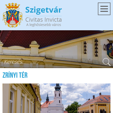
Ugrás a tartalomra
Keresés űrlap
Zrínyi tér