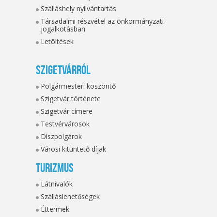
Szálláshely nyilvántartás
Társadalmi részvétel az önkormányzati
jogalkotásban
Letöltések
Szigetvárról
Polgármesteri köszöntő
Szigetvár története
Szigetvár címere
Testvérvárosok
Díszpolgárok
Városi kitüntető díjak
Turizmus
Látnivalók
Szálláslehetőségek
Éttermek