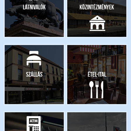
Látnivalók
Közintézmények
Szállás
Étel-ital