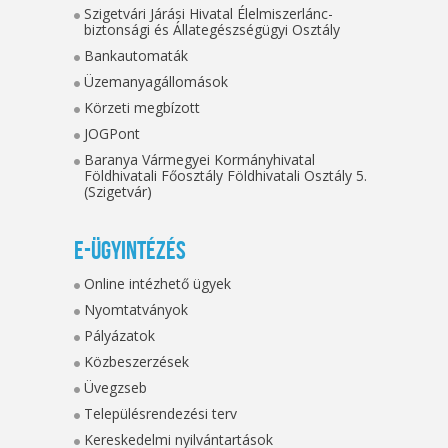
Szigetvári Járási Hivatal Élelmiszerlánc-
biztonsági és Állategészségügyi Osztály
Bankautomaták
Üzemanyagállomások
Körzeti megbízott
JOGPont
Baranya Vármegyei Kormányhivatal
Földhivatali Főosztály Földhivatali Osztály 5.
(Szigetvár)
E-ügyintézés
Online intézhető ügyek
Nyomtatványok
Pályázatok
Közbeszerzések
Üvegzseb
Településrendezési terv
Kereskedelmi nyilvántartások