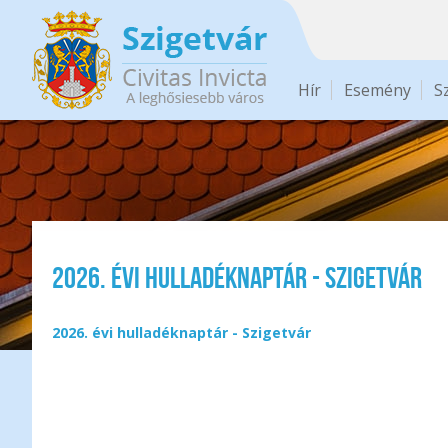
Ugrás a tartalomra
Hír
Esemény
S
2026. évi hulladéknaptár - Szigetvár
2026. évi hulladéknaptár - Szigetvár