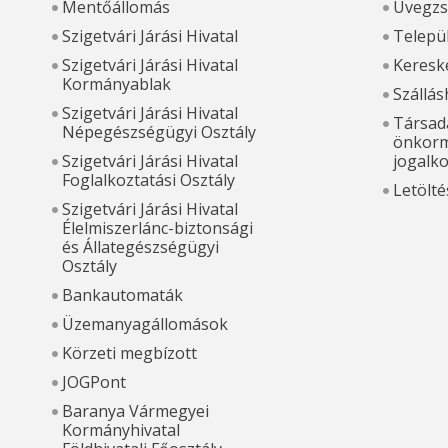
Mentőállomás
Üvegzs
Szigetvári Járási Hivatal
Települ
Szigetvári Járási Hivatal
Kereske
Kormányablak
Szállás
Szigetvári Járási Hivatal
Társada
Népegészségügyi Osztály
önkorm
Szigetvári Járási Hivatal
jogalk
Foglalkoztatási Osztály
Letölté
Szigetvári Járási Hivatal
Élelmiszerlánc-biztonsági
és Állategészségügyi
Osztály
Bankautomaták
Üzemanyagállomások
Körzeti megbízott
JOGPont
Baranya Vármegyei
Kormányhivatal