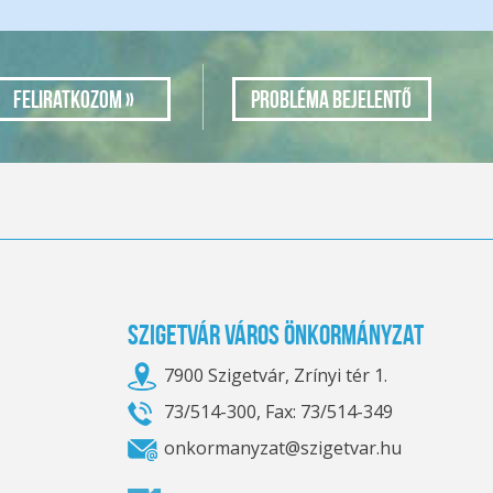
Probléma bejelentő
Szigetvár Város Önkormányzat
7900 Szigetvár, Zrínyi tér 1.
73/514-300, Fax: 73/514-349
onkormanyzat@szigetvar.hu