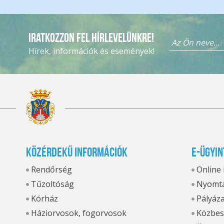
Iratkozzon fel hírlevelünkre!
Hírek, információk és események!
Közérdekű információk
E-ügyin
Rendőrség
Online
Tűzoltóság
Nyomta
Kórház
Pályáz
Háziorvosok, fogorvosok
Közbes