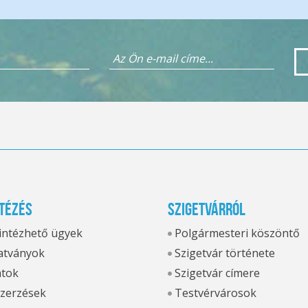
tézés
Szigetvárról
 intézhető ügyek
Polgármesteri köszöntő
tványok
Szigetvár története
atok
Szigetvár címere
zerzések
Testvérvárosok