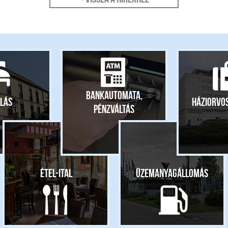
Bankautomata,
lás
Háziorvo
pénzváltás
Étel-ital
Üzemanyagállomás