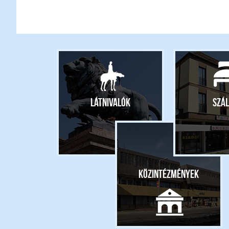
Látnivalók
Szál
Közintézmények