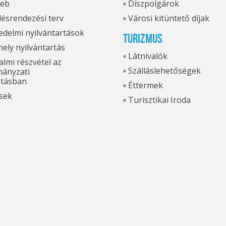
eb
Díszpolgárok
ésrendezési terv
Városi kitüntető díjak
delmi nyilvántartások
Turizmus
hely nyilvántartás
Látnivalók
lmi részvétel az
Szálláslehetőségek
ányzati
otásban
Éttermek
sek
Turisztikai Iroda