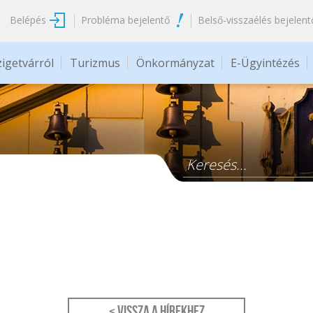
Belépés
Probléma bejelentő
Belső-visszaélés bejelent
zigetvárról
Turizmus
Önkormányzat
E-Ügyintézés
Keresés űrlap
< Vissza a hírekhez