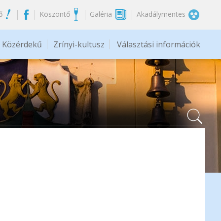
ő
Köszöntő
Galéria
Akadálymentes
Közérdekű
Zrínyi-kultusz
Választási információk