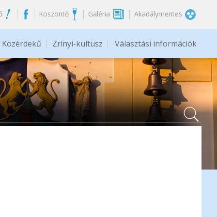
ő
Köszöntő
Galéria
Akadálymentes
Közérdekű
Zrínyi-kultusz
Választási információk