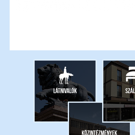
Látnivalók
Szál
Közintézmények