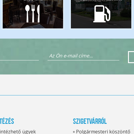
tézés
Szigetvárról
 intézhető ügyek
Polgármesteri köszöntő