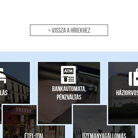
< Vissza a hírekhez
Bankautomata,
lás
Háziorvo
pénzváltás
Étel-ital
Üzemanyagállomás