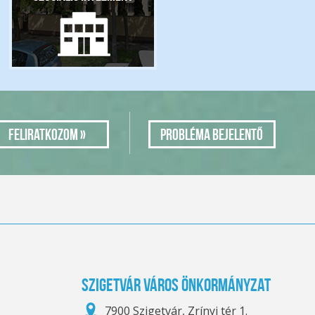
Probléma bejelentő
Szigetvár Város Önkormányzat
7900 Szigetvár, Zrínyi tér 1.