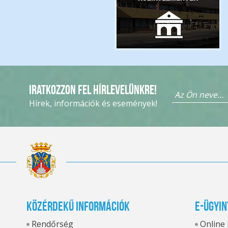
Iratkozzon fel hírlevelünkre!
Hírek, információk és események!
Közérdekű információk
E-ügyin
Rendőrség
Online