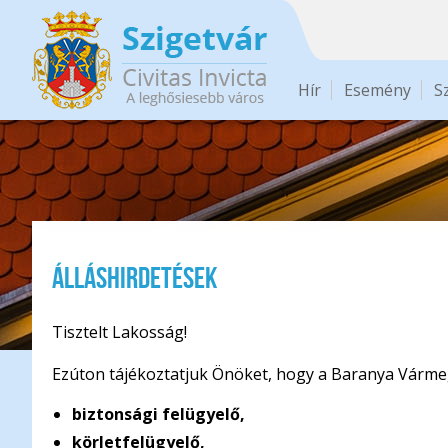
Ugrás a tartalomra
Hír
Esemény
S
Álláshirdetések
Tisztelt Lakosság!
Ezúton tájékoztatjuk Önöket, hogy a Baranya Várme
biztonsági felügyelő,
körletfelügyelő,