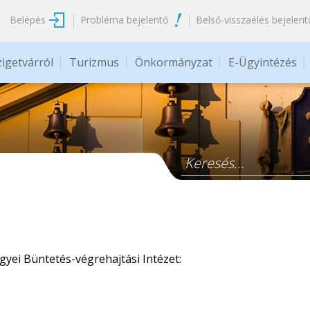
Belépés
Probléma bejelentő
Belső-visszaélés bejelent
zigetvárról
Turizmus
Önkormányzat
E-Ügyintézés
Keresés űrlap
gyei Büntetés-végrehajtási Intézet: