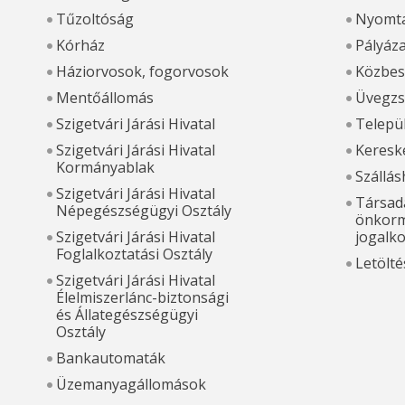
Tűzoltóság
Nyomta
Kórház
Pályáz
Háziorvosok, fogorvosok
Közbes
Mentőállomás
Üvegzs
Szigetvári Járási Hivatal
Települ
Szigetvári Járási Hivatal
Kereske
Kormányablak
Szállás
Szigetvári Járási Hivatal
Társada
Népegészségügyi Osztály
önkorm
Szigetvári Járási Hivatal
jogalk
Foglalkoztatási Osztály
Letölté
Szigetvári Járási Hivatal
Élelmiszerlánc-biztonsági
és Állategészségügyi
Osztály
Bankautomaták
Üzemanyagállomások