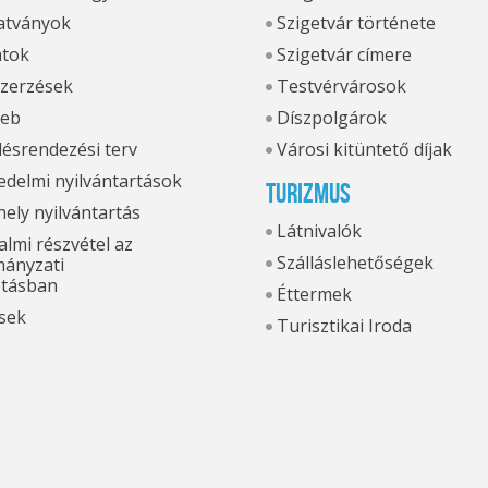
tványok
Szigetvár története
atok
Szigetvár címere
zerzések
Testvérvárosok
eb
Díszpolgárok
ésrendezési terv
Városi kitüntető díjak
delmi nyilvántartások
Turizmus
hely nyilvántartás
Látnivalók
lmi részvétel az
Szálláslehetőségek
ányzati
otásban
Éttermek
sek
Turisztikai Iroda