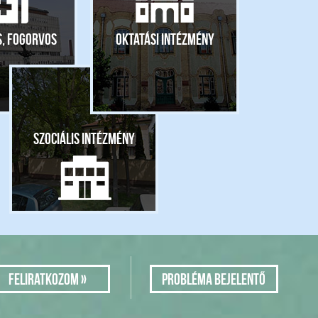
s, fogorvos
Oktatási intézmény
Szociális intézmény
Probléma bejelentő