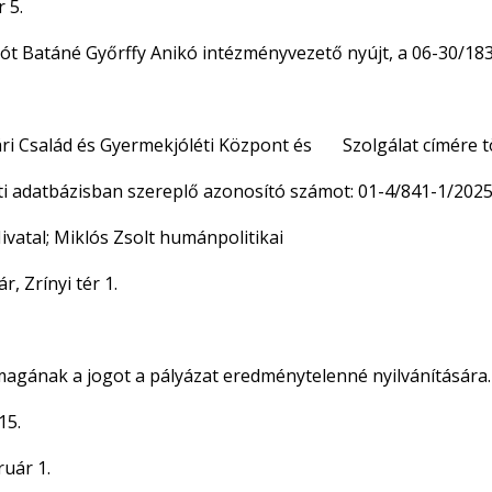
 5.
ciót Batáné Győrffy Anikó intézményvezető nyújt, a 06-30/1
ri Család és Gyermekjóléti Központ és Szolgálat címére tör
ati adatbázisban szereplő azonosító számot: 01-4/841-1/202
ivatal; Miklós Zsolt humánpolitikai
 Zrínyi tér 1.
a magának a jogot a pályázat eredménytelenné nyilvánítására.
15.
ruár 1.