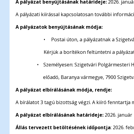
A pályázat benyújtásának határideje:
2026. január
A pályázati kiírással kapcsolatosan további informá
A pályázatok benyújtásának módja:
• Postai úton, a pályázatnak a Szigetvá
Kérjük a borítékon feltüntetni a pályáz
• Személyesen: Szigetvári Polgármesteri H
előadó, Baranya vármegye, 7900 Szigetvár,
A pályázat elbírálásának módja, rendje:
A bírálatot 3 tagú bizottság végzi. A kiíró fenntartj
A pályázat elbírálásának határideje:
2026. január 
Állás tervezett betöltésének időpontja
: 2026. feb