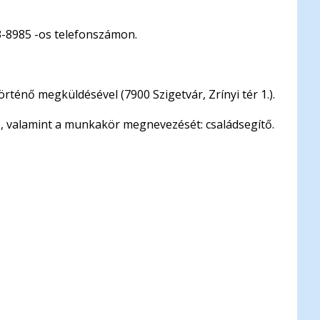
83-8985 -os telefonszámon.
ténő megküldésével (7900 Szigetvár, Zrínyi tér 1.).
5, valamint a munkakör megnevezését: családsegítő.