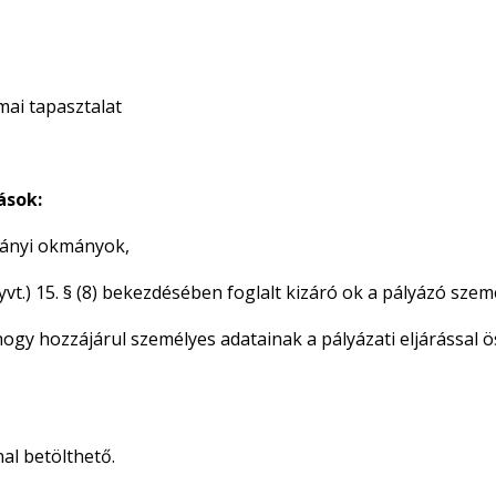
mai tapasztalat
ások:
lmányi okmányok,
Gyvt.) 15. § (8) bekezdésében foglalt kizáró ok a pályázó sz
hogy hozzájárul személyes adatainak a pályázati eljárással
al betölthető.