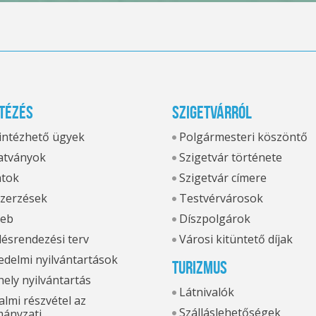
tézés
Szigetvárról
 intézhető ügyek
Polgármesteri köszöntő
tványok
Szigetvár története
atok
Szigetvár címere
zerzések
Testvérvárosok
eb
Díszpolgárok
ésrendezési terv
Városi kitüntető díjak
delmi nyilvántartások
Turizmus
hely nyilvántartás
Látnivalók
lmi részvétel az
Szálláslehetőségek
ányzati