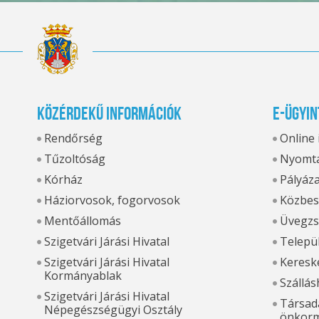
Közérdekű információk
E-ügyin
Rendőrség
Online
Tűzoltóság
Nyomta
Kórház
Pályáz
Háziorvosok, fogorvosok
Közbes
Mentőállomás
Üvegzs
Szigetvári Járási Hivatal
Települ
Szigetvári Járási Hivatal
Kereske
Kormányablak
Szállás
Szigetvári Járási Hivatal
Társada
Népegészségügyi Osztály
önkorm