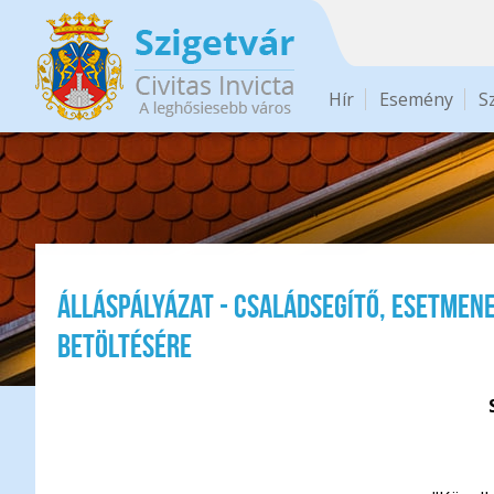
Ugrás a tartalomra
Hír
Esemény
S
Álláspályázat - családsegítő, esetme
betöltésére