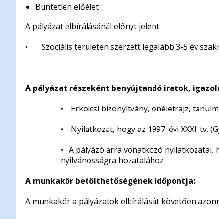
Büntetlen előélet
A pályázat elbírálásánál előnyt jelent:
• Szociális területen szerzett legalább 3-5 év szak
A pályázat részeként benyújtandó iratok, igazol
• Erkölcsi bizonyítvány, önéletrajz, tanu
• Nyilatkozat, hogy az 1997. évi XXXI. tv. (
• A pályázó arra vonatkozó nyilatkozatai, 
nyilvánosságra hozatalához
A munkakör betölthetőségének időpontja:
A munkakör a pályázatok elbírálását követően azonn