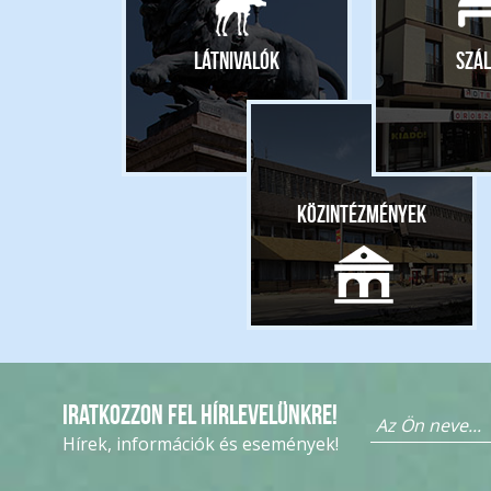
Látnivalók
Szál
Közintézmények
Iratkozzon fel hírlevelünkre!
Hírek, információk és események!