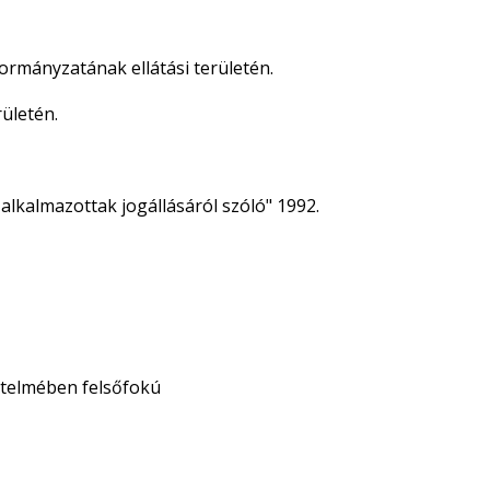
ormányzatának ellátási területén.
rületén.
zalkalmazottak jogállásáról szóló" 1992.
értelmében felsőfokú