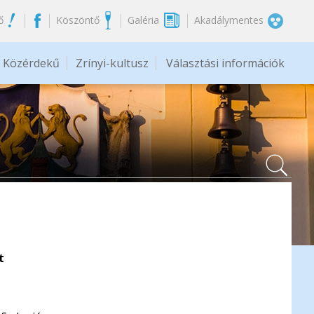
ő
Köszöntő
Galéria
Akadálymentes
Közérdekű
Zrínyi-kultusz
Választási információk
t