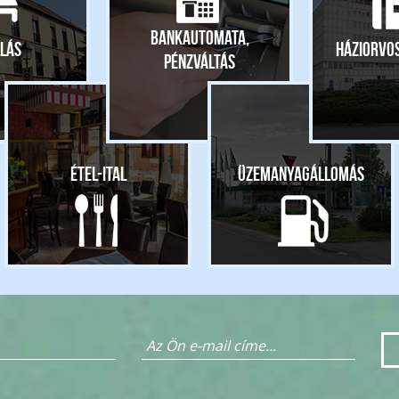
Bankautomata,
lás
Háziorvo
pénzváltás
Étel-ital
Üzemanyagállomás