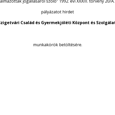
almazottak jogállásáról szóló" 1992. évi XXXIII. törvény 20/A.
pályázatot hirdet
Szigetvári Család és Gyermekjóléti Központ és Szolgála
munkakörök betöltésére.