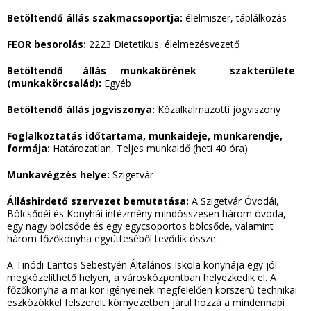
Betöltendő állás szakmacsoportja:
élelmiszer, táplálkozás
FEOR besorolás:
2223 Dietetikus, élelmezésvezető
Betöltendő állás munkakörének szakterülete
(munkakörcsalád):
Egyéb
Betöltendő állás jogviszonya:
Közalkalmazotti jogviszony
Foglalkoztatás időtartama, munkaideje, munkarendje,
formája:
Határozatlan, Teljes munkaidő (heti 40 óra)
Munkavégzés helye:
Szigetvár
Álláshirdető szervezet bemutatása:
A Szigetvár Óvodái,
Bölcsődéi és Konyhái intézmény mindösszesen három óvoda,
egy nagy bölcsőde és egy egycsoportos bölcsőde, valamint
három főzőkonyha együtteséből tevődik össze.
A Tinódi Lantos Sebestyén Általános Iskola konyhája egy jól
megközelíthető helyen, a városközpontban helyezkedik el. A
főzőkonyha a mai kor igényeinek megfelelően korszerű technikai
eszközökkel felszerelt környezetben járul hozzá a mindennapi