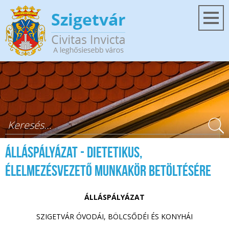
Ugrás a tartalomra
Keresés űrlap
Álláspályázat - dietetikus,
élelmezésvezető munkakör betöltésére
ÁLLÁSPÁLYÁZAT
SZIGETVÁR ÓVODÁI, BÖLCSŐDÉI ÉS KONYHÁI