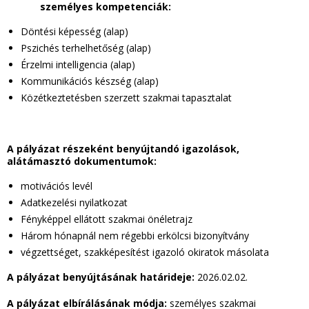
személyes kompetenciák:
Döntési képesség (alap)
Pszichés terhelhetőség (alap)
Érzelmi intelligencia (alap)
Kommunikációs készség (alap)
Közétkeztetésben szerzett szakmai tapasztalat
A pályázat részeként benyújtandó igazolások,
alátámasztó dokumentumok:
motivációs levél
Adatkezelési nyilatkozat
Fényképpel ellátott szakmai önéletrajz
Három hónapnál nem régebbi erkölcsi bizonyítvány
végzettséget, szakképesítést igazoló okiratok másolata
A pályázat benyújtásának határideje:
2026.02.02.
A pályázat elbírálásának módja:
személyes szakmai