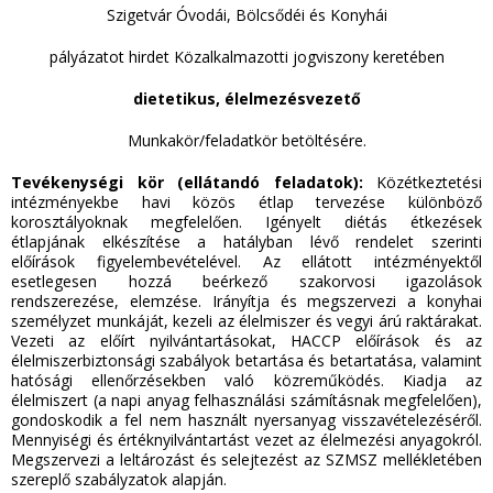
Szigetvár Óvodái, Bölcsődéi és Konyhái
pályázatot hirdet Közalkalmazotti jogviszony keretében
dietetikus, élelmezésvezető
Munkakör/feladatkör betöltésére.
Tevékenységi kör (ellátandó feladatok):
Közétkeztetési
intézményekbe havi közös étlap tervezése különböző
korosztályoknak megfelelően. Igényelt diétás étkezések
étlapjának elkészítése a hatályban lévő rendelet szerinti
előírások figyelembevételével. Az ellátott intézményektől
esetlegesen hozzá beérkező szakorvosi igazolások
rendszerezése, elemzése. Irányítja és megszervezi a konyhai
személyzet munkáját, kezeli az élelmiszer és vegyi árú raktárakat.
Vezeti az előírt nyilvántartásokat, HACCP előírások és az
élelmiszerbiztonsági szabályok betartása és betartatása, valamint
hatósági ellenőrzésekben való közreműködés. Kiadja az
élelmiszert (a napi anyag felhasználási számításnak megfelelően),
gondoskodik a fel nem használt nyersanyag visszavételezéséről.
Mennyiségi és értéknyilvántartást vezet az élelmezési anyagokról.
Megszervezi a leltározást és selejtezést az SZMSZ mellékletében
szereplő szabályzatok alapján.