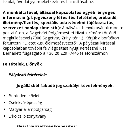
iskolai, óvodai gyermekétkeztetés biztosításához.
A munkáltatóval, állással kapcsolatos egyéb lényeges
információ (pl. jogviszony létesítés feltételei; próbaidő;
illetmény/fizetés, speciális adatvédelmi tájékoztatás,
szervezet honlap címe stb.):
A pályázat benyújtásának módja:
postai úton, a Szigetvári Polgármesteri Hivatal címére történő
megküldésével (7900 Szigetvár, Zrínyi tér 1.). Kérjük a borítékon
feltüntetni "Dietetikus, élelmezésvezető". A pályázati kiírással
kapcsolatban további felvilágosítást nyújt Kertészné Kiss
Bernadett főigazgató a +36 20 229 -7446 telefonszámon.
Feltételek, Előnyök
Pályázati feltételek:
Jogállásból fakadó jogszabályi követelmények:
Büntetlen előélet
Cselekvőképesség
Magyar állampolgárság
Erkölcsi bizonyítvány
Elvárt végzettség/képesítés: