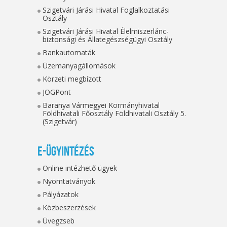
Szigetvári Járási Hivatal Foglalkoztatási
Osztály
Szigetvári Járási Hivatal Élelmiszerlánc-
biztonsági és Állategészségügyi Osztály
Bankautomaták
Üzemanyagállomások
Körzeti megbízott
JOGPont
Baranya Vármegyei Kormányhivatal
Földhivatali Főosztály Földhivatali Osztály 5.
(Szigetvár)
E-ügyintézés
Online intézhető ügyek
Nyomtatványok
Pályázatok
Közbeszerzések
Üvegzseb