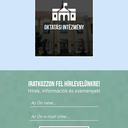
Oktatási intézmény
Iratkozzon fel hírlevelünkre!
Hírek, információk és események!