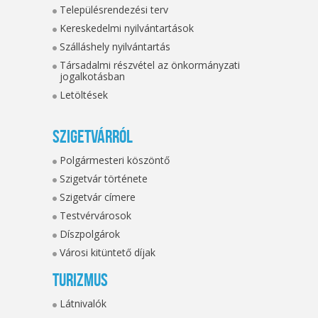
Településrendezési terv
Kereskedelmi nyilvántartások
Szálláshely nyilvántartás
Társadalmi részvétel az önkormányzati
jogalkotásban
Letöltések
Szigetvárról
Polgármesteri köszöntő
Szigetvár története
Szigetvár címere
Testvérvárosok
Díszpolgárok
Városi kitüntető díjak
Turizmus
Látnivalók