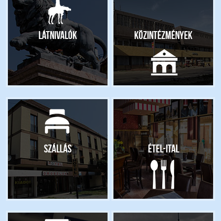
Látnivalók
Közintézmények
Szállás
Étel-ital