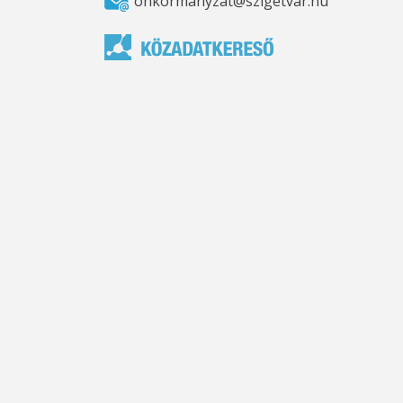
onkormanyzat@szigetvar.hu