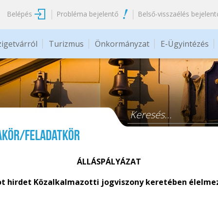
Belépés
Probléma bejelentő
Belső-visszaélés bejelent
zigetvárról
Turizmus
Önkormányzat
E-Ügyintézés
Keresés űrlap
akör/feladatkör
ÁLLÁSPÁLYÁZAT
tot hirdet Közalkalmazotti jogviszony keretében élelm