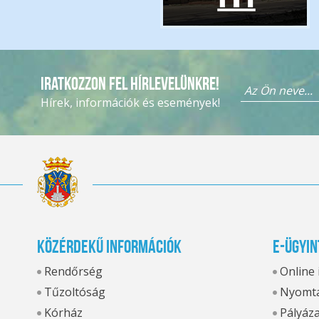
Iratkozzon fel hírlevelünkre!
Hírek, információk és események!
Közérdekű információk
E-ügyin
Rendőrség
Online
Tűzoltóság
Nyomta
Kórház
Pályáz