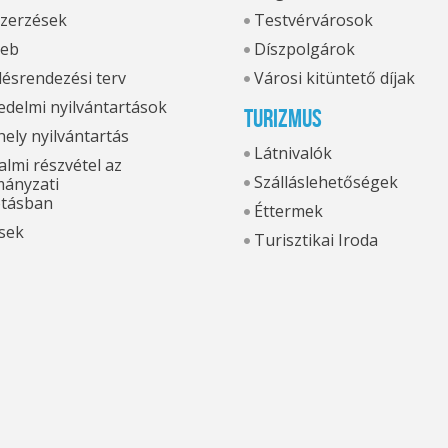
zerzések
Testvérvárosok
eb
Díszpolgárok
ésrendezési terv
Városi kitüntető díjak
delmi nyilvántartások
Turizmus
hely nyilvántartás
Látnivalók
lmi részvétel az
Szálláslehetőségek
ányzati
otásban
Éttermek
sek
Turisztikai Iroda