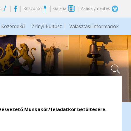
ő
Köszöntő
Galéria
Akadálymentes
Közérdekű
Zrínyi-kultusz
Választási információk
ezésvezető Munkakör/feladatkör betöltésére.