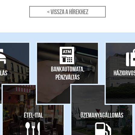
< Vissza a hírekhez
Bankautomata,
lás
Háziorvo
pénzváltás
Étel-ital
Üzemanyagállomás