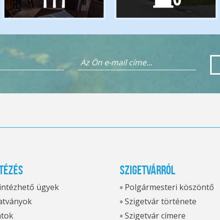
tézés
Szigetvárról
 intézhető ügyek
Polgármesteri köszöntő
tványok
Szigetvár története
atok
Szigetvár címere