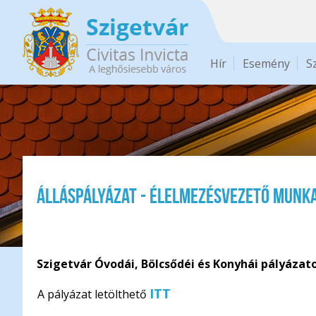
Ugrás a tartalomra
Hír
Esemény
S
ÁLLÁSPÁLYÁZAT - élelmezésvezető munk
Szigetvár Óvodái, Bölcsődéi és Konyhái pályáza
ITT
A pályázat letölthető