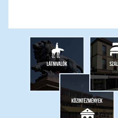
Látnivalók
Szál
Közintézmények