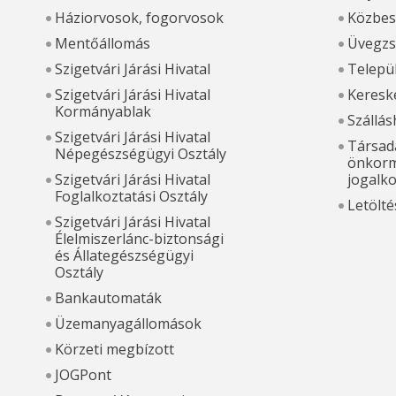
Háziorvosok, fogorvosok
Közbes
Mentőállomás
Üvegzs
Szigetvári Járási Hivatal
Települ
Szigetvári Járási Hivatal
Kereske
Kormányablak
Szállás
Szigetvári Járási Hivatal
Társada
Népegészségügyi Osztály
önkorm
Szigetvári Járási Hivatal
jogalk
Foglalkoztatási Osztály
Letölté
Szigetvári Járási Hivatal
Élelmiszerlánc-biztonsági
és Állategészségügyi
Osztály
Bankautomaták
Üzemanyagállomások
Körzeti megbízott
JOGPont