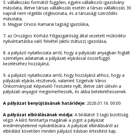
5. vállalkozási formától függően, egyéni vállalkozói igazolvány
másolata, illetve társas vállalkozás esetén a társas vállalkozás 30
napnál nem régebbi cégkivonata, és a társasági szerződés
másolata,
6. Magyar Orvosi Kamarai tagság igazolása,
7. az Országos Kórházi Főigazgatóság által vezetett működési
nyilvántartásba való felvétel (aktív státusz) igazolása,
8. a pályázó nyilatkozata arról, hogy a pályázati anyagban foglalt
személyes adatainak a pályázati eljárással összefüggő
kezeléséhez hozzájárul,
9. a pályázó nyilatkozata arról, hogy hozzájárul ahhoz, hogy a
pályázati eljárás résztvevői, valamint Szigetvár Város
Önkormányzat Képviselő-Testülete nyílt, illetve zárt ülésén a
pályázati anyagot megismerhessék, és abba betekinthessenek.
A pályázat benyújtásának határideje:
2026.01.16. 00:00
A pályázat elbírálásának módja:
A bírálatot 3 tagú bizottság
végzi. A kiíró fenntartja magának a jogot a pályázat
eredménytelenné nyilvánítására. A pályázat elbírálásáról az
elbírálást követően minden pályázó írásban értesítést kap.