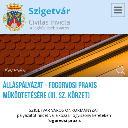
Ugrás a tartalomra
Keresés űrlap
Álláspályázat - fogorvosi praxis
működtetésére (III. sz. körzet)
SZIGETVÁR VÁROS ÖNKORMÁNYZAT
pályázatot hirdet vállalkozási jogviszony keretében
fogorvosi praxis