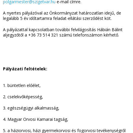
polgarmester@szigetvar.hu
e-mail címre.
A nyertes pályázóval az Önkormányzat határozatlan idejű, de
legalább 5 év időtartamra feladat-ellátási szerződést köt.
A pályázattal kapcsolatban további felvilágosítás Hábián Bálint
aljegyzőtől a +36 73 514 321 számú telefonszámon kérhető.
Pályázati feltételek:
1. büntetlen előélet,
2. cselekvőképesség,
3. egészségügyi alkalmasság,
4. Magyar Orvosi Kamarai tagság,
5. a háziorvosi, házi gyermekorvosi és fogorvosi tevékenységről