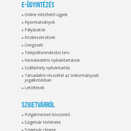
E-ügyintézés
Online intézhető ügyek
Nyomtatványok
Pályázatok
Közbeszerzések
Üvegzseb
Településrendezési terv
Kereskedelmi nyilvántartások
Szálláshely nyilvántartás
Társadalmi részvétel az önkormányzati
jogalkotásban
Letöltések
Szigetvárról
Polgármesteri köszöntő
Szigetvár története
Szigetvár címere