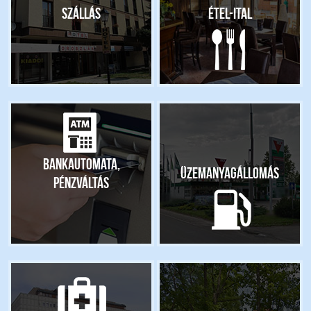
Szállás
Étel-ital
Bankautomata,
Üzemanyagállomás
pénzváltás