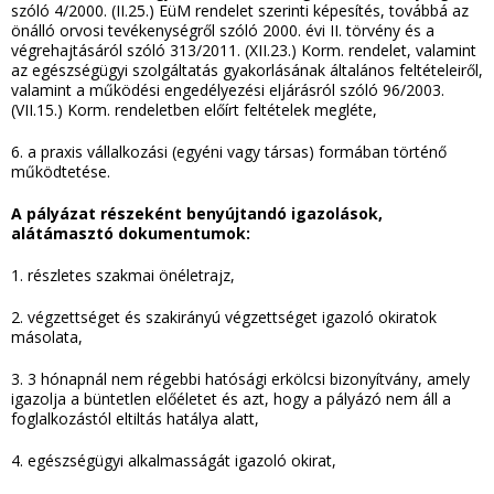
szóló 4/2000. (II.25.) EüM rendelet szerinti képesítés, továbbá az
önálló orvosi tevékenységről szóló 2000. évi II. törvény és a
végrehajtásáról szóló 313/2011. (XII.23.) Korm. rendelet, valamint
az egészségügyi szolgáltatás gyakorlásának általános feltételeiről,
valamint a működési engedélyezési eljárásról szóló 96/2003.
(VII.15.) Korm. rendeletben előírt feltételek megléte,
6. a praxis vállalkozási (egyéni vagy társas) formában történő
működtetése.
A pályázat részeként benyújtandó igazolások,
alátámasztó dokumentumok:
1. részletes szakmai önéletrajz,
2. végzettséget és szakirányú végzettséget igazoló okiratok
másolata,
3. 3 hónapnál nem régebbi hatósági erkölcsi bizonyítvány, amely
igazolja a büntetlen előéletet és azt, hogy a pályázó nem áll a
foglalkozástól eltiltás hatálya alatt,
4. egészségügyi alkalmasságát igazoló okirat,