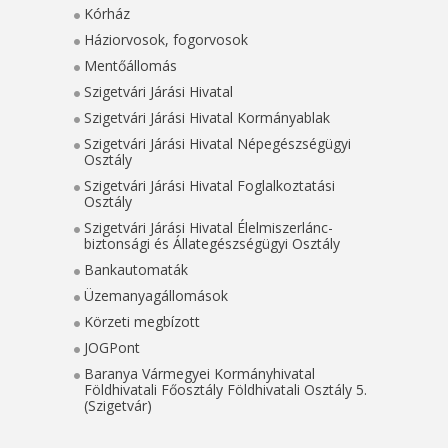
Kórház
Háziorvosok, fogorvosok
Mentőállomás
Szigetvári Járási Hivatal
Szigetvári Járási Hivatal Kormányablak
Szigetvári Járási Hivatal Népegészségügyi
Osztály
Szigetvári Járási Hivatal Foglalkoztatási
Osztály
Szigetvári Járási Hivatal Élelmiszerlánc-
biztonsági és Állategészségügyi Osztály
Bankautomaták
Üzemanyagállomások
Körzeti megbízott
JOGPont
Baranya Vármegyei Kormányhivatal
Földhivatali Főosztály Földhivatali Osztály 5.
(Szigetvár)