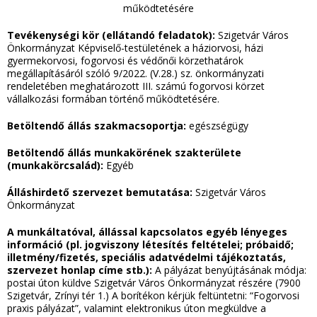
működtetésére
Tevékenységi kör (ellátandó feladatok):
Szigetvár Város
Önkormányzat Képviselő-testületének a háziorvosi, házi
gyermekorvosi, fogorvosi és védőnői körzethatárok
megállapításáról szóló 9/2022. (V.28.) sz. önkormányzati
rendeletében meghatározott III. számú fogorvosi körzet
vállalkozási formában történő működtetésére.
Betöltendő állás szakmacsoportja:
egészségügy
Betöltendő állás munkakörének szakterülete
(munkakörcsalád):
Egyéb
Álláshirdető szervezet bemutatása:
Szigetvár Város
Önkormányzat
A munkáltatóval, állással kapcsolatos egyéb lényeges
információ (pl. jogviszony létesítés
feltételei; próbaidő;
illetmény/fizetés, speciális adatvédelmi tájékoztatás,
szervezet
honlap címe stb.):
A pályázat benyújtásának módja:
postai úton küldve Szigetvár Város Önkormányzat részére (7900
Szigetvár, Zrínyi tér 1.) A borítékon kérjük feltüntetni: “Fogorvosi
praxis pályázat”, valamint elektronikus úton megküldve a