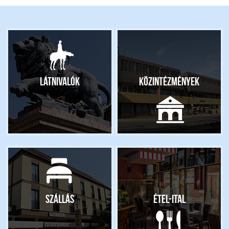
Látnivalók
Közintézmények
Szállás
Étel-ital