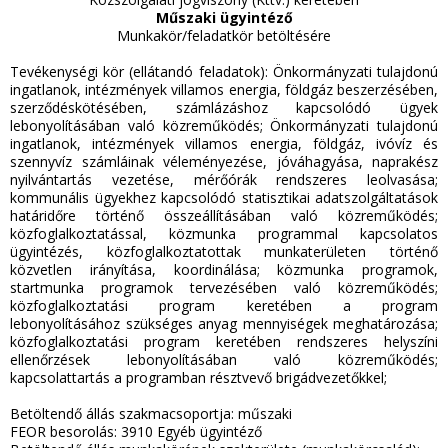
Műszaki ügyintéző
Munkakör/feladatkör betöltésére
Tevékenységi kör (ellátandó feladatok): Önkormányzati tulajdonú
ingatlanok, intézmények villamos energia, földgáz beszerzésében,
szerződéskötésében, számlázáshoz kapcsolódó ügyek
lebonyolításában való közreműködés; Önkormányzati tulajdonú
ingatlanok, intézmények villamos energia, földgáz, ivóvíz és
szennyvíz számláinak véleményezése, jóváhagyása, naprakész
nyilvántartás vezetése, mérőórák rendszeres leolvasása;
kommunális ügyekhez kapcsolódó statisztikai adatszolgáltatások
határidőre történő összeállításában való közreműködés;
közfoglalkoztatással, közmunka programmal kapcsolatos
ügyintézés, közfoglalkoztatottak munkaterületen történő
közvetlen irányítása, koordinálása; közmunka programok,
startmunka programok tervezésében való közreműködés;
közfoglalkoztatási program keretében a program
lebonyolításához szükséges anyag mennyiségek meghatározása;
közfoglalkoztatási program keretében rendszeres helyszíni
ellenőrzések lebonyolításában való közreműködés;
kapcsolattartás a programban résztvevő brigádvezetőkkel;
Betöltendő állás szakmacsoportja: műszaki
FEOR besorolás: 3910 Egyéb ügyintéző