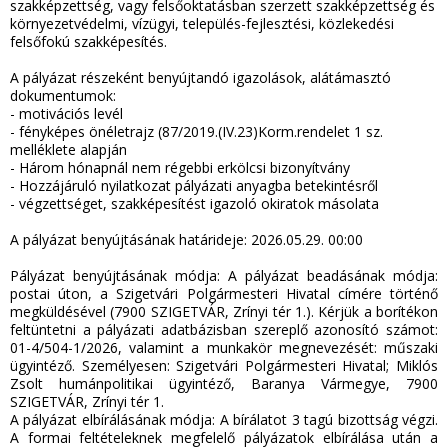
szakképzettség, vagy felsőoktatásban szerzett szakképzettség és
környezetvédelmi, vízügyi, település-fejlesztési, közlekedési
felsőfokú szakképesítés.
A pályázat részeként benyújtandó igazolások, alátámasztó
dokumentumok:
-
motivációs levél
-
fényképes önéletrajz (87/2019.(IV.23)Korm.rendelet 1 sz.
melléklete alapján
-
Három hónapnál nem régebbi erkölcsi bizonyítvány
-
Hozzájáruló nyilatkozat pályázati anyagba betekintésről
-
végzettséget, szakképesítést igazoló okiratok másolata
A pályázat benyújtásának határideje: 2026.05.29. 00:00
Pályázat benyújtásának módja: A pályázat beadásának módja:
postai úton, a Szigetvári Polgármesteri Hivatal címére történő
megküldésével (7900 SZIGETVÁR, Zrínyi tér 1.). Kérjük a borítékon
feltüntetni a pályázati adatbázisban szereplő azonosító számot:
01-4/504-1/2026, valamint a munkakör megnevezését: műszaki
ügyintéző. Személyesen: Szigetvári Polgármesteri Hivatal; Miklós
Zsolt humánpolitikai ügyintéző, Baranya Vármegye, 7900
SZIGETVÁR, Zrínyi tér 1.
A pályázat elbírálásának módja: A bírálatot 3 tagú bizottság végzi.
A formai feltételeknek megfelelő pályázatok elbírálása után a