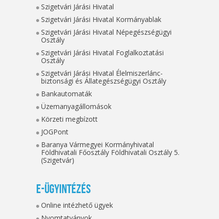
Szigetvári Járási Hivatal
Szigetvári Járási Hivatal Kormányablak
Szigetvári Járási Hivatal Népegészségügyi
Osztály
Szigetvári Járási Hivatal Foglalkoztatási
Osztály
Szigetvári Járási Hivatal Élelmiszerlánc-
biztonsági és Állategészségügyi Osztály
Bankautomaták
Üzemanyagállomások
Körzeti megbízott
JOGPont
Baranya Vármegyei Kormányhivatal
Földhivatali Főosztály Földhivatali Osztály 5.
(Szigetvár)
E-ügyintézés
Online intézhető ügyek
Nyomtatványok