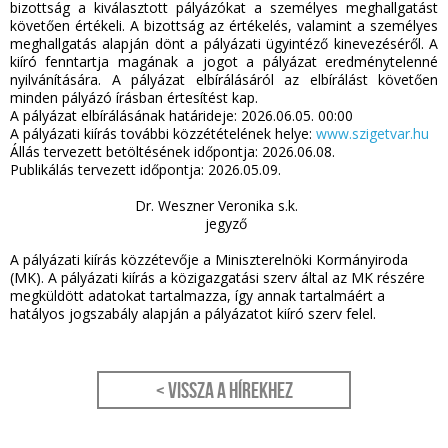
bizottság a kiválasztott pályázókat a személyes meghallgatást
követően értékeli. A bizottság az értékelés, valamint a személyes
meghallgatás alapján dönt a pályázati ügyintéző kinevezéséről. A
kiíró fenntartja magának a jogot a pályázat eredménytelenné
nyilvánítására. A pályázat elbírálásáról az elbírálást követően
minden pályázó írásban értesítést kap.
A pályázat elbírálásának határideje: 2026.06.05. 00:00
A pályázati kiírás további közzétételének helye:
www.szigetvar.hu
Állás tervezett betöltésének időpontja: 2026.06.08.
Publikálás tervezett időpontja: 2026.05.09.
Dr. Weszner Veronika
s.k.
jegyző
A pályázati kiírás közzétevője a Miniszterelnöki Kormányiroda
(MK). A pályázati kiírás a közigazgatási szerv által az MK részére
megküldött adatokat tartalmazza, így annak tartalmáért a
hatályos jogszabály alapján a pályázatot kiíró szerv felel.
< Vissza a hírekhez