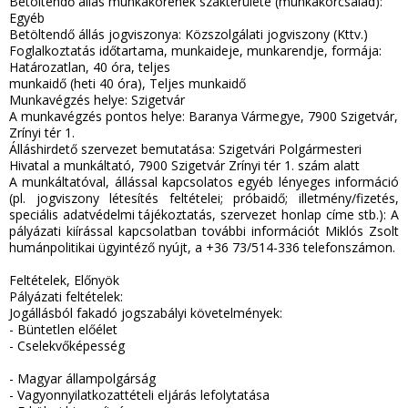
Betöltendő állás munkakörének szakterülete (munkakörcsalád):
Egyéb
Betöltendő állás jogviszonya: Közszolgálati jogviszony (Kttv.)
Foglalkoztatás időtartama, munkaideje, munkarendje, formája:
Határozatlan, 40 óra, teljes
munkaidő (heti 40 óra), Teljes munkaidő
Munkavégzés helye: Szigetvár
A munkavégzés pontos helye: Baranya Vármegye, 7900 Szigetvár,
Zrínyi tér 1.
Álláshirdető szervezet bemutatása: Szigetvári Polgármesteri
Hivatal a munkáltató, 7900 Szigetvár Zrínyi tér 1. szám alatt
A munkáltatóval, állással kapcsolatos egyéb lényeges információ
(pl. jogviszony létesítés feltételei; próbaidő; illetmény/fizetés,
speciális adatvédelmi tájékoztatás, szervezet honlap címe stb.): A
pályázati kiírással kapcsolatban további információt Miklós Zsolt
humánpolitikai ügyintéző nyújt, a +36 73/514-336 telefonszámon.
Feltételek, Előnyök
Pályázati feltételek:
Jogállásból fakadó jogszabályi követelmények:
-
Büntetlen előélet
-
Cselekvőképesség
-
Magyar állampolgárság
-
Vagyonnyilatkozattételi eljárás lefolytatása