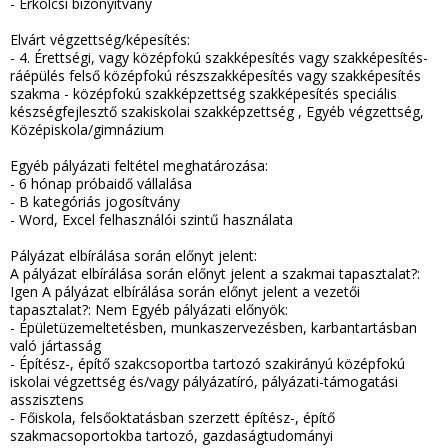
-
Erkölcsi bizonyítvány
Elvárt végzettség/képesítés:
-
4. Érettségi, vagy középfokú szakképesítés vagy szakképesítés-
ráépülés felső középfokú részszakképesítés vagy szakképesítés
szakma - középfokú szakképzettség szakképesítés speciális
készségfejlesztő szakiskolai szakképzettség , Egyéb végzettség,
Középiskola/gimnázium
Egyéb pályázati feltétel meghatározása:
-
6 hónap próbaidő vállalása
-
B kategóriás jogosítvány
-
Word, Excel felhasználói szintű használata
Pályázat elbírálása során előnyt jelent:
A pályázat elbírálása során előnyt jelent a szakmai tapasztalat?:
Igen A pályázat elbírálása során előnyt jelent a vezetői
tapasztalat?: Nem Egyéb pályázati előnyök:
-
Épületüzemeltetésben, munkaszervezésben, karbantartásban
való jártasság
-
Építész-, építő szakcsoportba tartozó szakirányú középfokú
iskolai végzettség és/vagy pályázatíró, pályázati-támogatási
asszisztens
-
Főiskola, felsőoktatásban szerzett építész-, építő
szakmacsoportokba tartozó, gazdaságtudományi