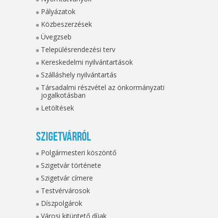
Pályázatok
Közbeszerzések
Üvegzseb
Településrendezési terv
Kereskedelmi nyilvántartások
Szálláshely nyilvántartás
Társadalmi részvétel az önkormányzati
jogalkotásban
Letöltések
Szigetvárról
Polgármesteri köszöntő
Szigetvár története
Szigetvár címere
Testvérvárosok
Díszpolgárok
Városi kitüntető díjak