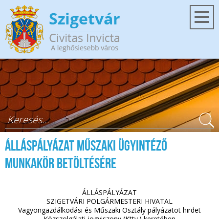
Ugrás a tartalomra
Keresés űrlap
Álláspályázat műszaki ügyintéző
munkakör betöltésére
ÁLLÁSPÁLYÁZAT
SZIGETVÁRI POLGÁRMESTERI HIVATAL
Vagyongazdálkodási és Műszaki Osztály pályázatot hirdet
Közszolgálati jogviszony (Kttv.) keretében