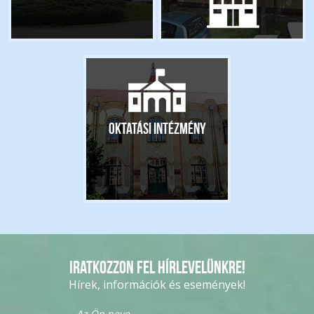
Oktatási intézmény
Iratkozzon fel hírlevelünkre!
Hírek, információk és események!