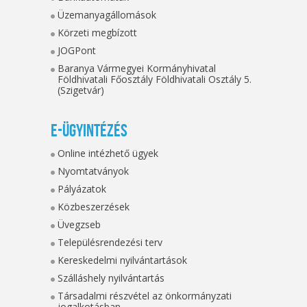
Üzemanyagállomások
Körzeti megbízott
JOGPont
Baranya Vármegyei Kormányhivatal
Földhivatali Főosztály Földhivatali Osztály 5.
(Szigetvár)
E-ügyintézés
Online intézhető ügyek
Nyomtatványok
Pályázatok
Közbeszerzések
Üvegzseb
Településrendezési terv
Kereskedelmi nyilvántartások
Szálláshely nyilvántartás
Társadalmi részvétel az önkormányzati
jogalkotásban