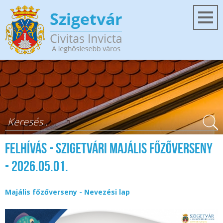
Ugrás a tartalomra
Keresés űrlap
Felhívás - Szigetvári Majális főzőverseny
- 2026.05.01.
Majális főzőverseny - Nevezési lap