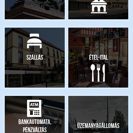
Szállás
Étel-ital
Bankautomata,
Üzemanyagállomás
pénzváltás