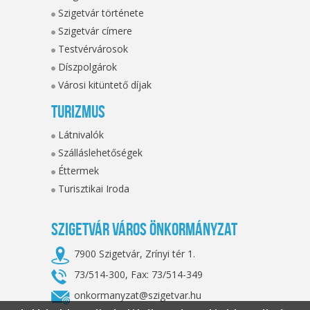
Szigetvár története
Szigetvár címere
Testvérvárosok
Díszpolgárok
Városi kitüntető díjak
Turizmus
Látnivalók
Szálláslehetőségek
Éttermek
Turisztikai Iroda
Szigetvár Város Önkormányzat
7900 Szigetvár, Zrínyi tér 1.
73/514-300, Fax: 73/514-349
onkormanyzat@szigetvar.hu