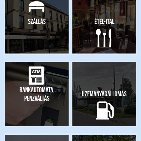
Szállás
Étel-ital
Bankautomata,
Üzemanyagállomás
pénzváltás