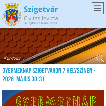
Ugrás a tartalomra
Keresés űrlap
Gyermeknap Szigetváron 7 helyszínen -
2026. május 30-31.