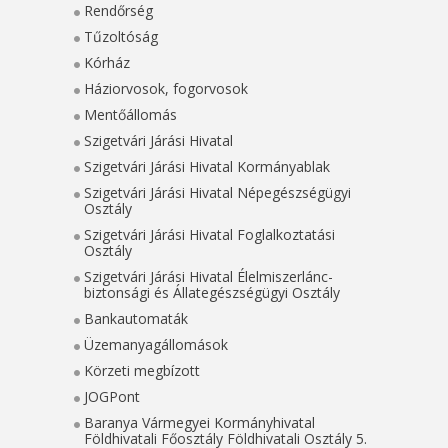
Rendőrség
Tűzoltóság
Kórház
Háziorvosok, fogorvosok
Mentőállomás
Szigetvári Járási Hivatal
Szigetvári Járási Hivatal Kormányablak
Szigetvári Járási Hivatal Népegészségügyi
Osztály
Szigetvári Járási Hivatal Foglalkoztatási
Osztály
Szigetvári Járási Hivatal Élelmiszerlánc-
biztonsági és Állategészségügyi Osztály
Bankautomaták
Üzemanyagállomások
Körzeti megbízott
JOGPont
Baranya Vármegyei Kormányhivatal
Földhivatali Főosztály Földhivatali Osztály 5.