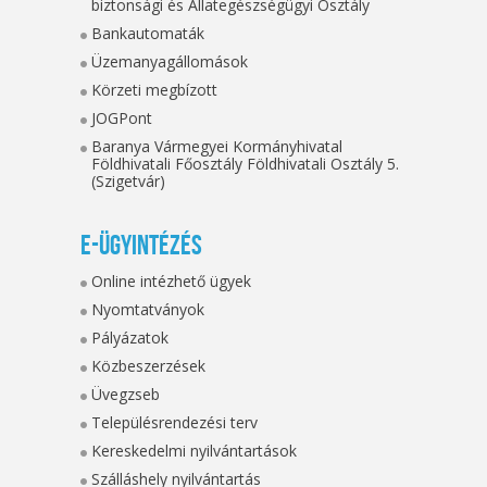
biztonsági és Állategészségügyi Osztály
Bankautomaták
Üzemanyagállomások
Körzeti megbízott
JOGPont
Baranya Vármegyei Kormányhivatal
Földhivatali Főosztály Földhivatali Osztály 5.
(Szigetvár)
E-ügyintézés
Online intézhető ügyek
Nyomtatványok
Pályázatok
Közbeszerzések
Üvegzseb
Településrendezési terv
Kereskedelmi nyilvántartások
Szálláshely nyilvántartás