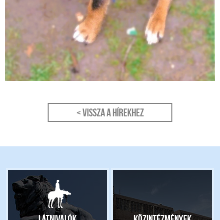
< Vissza a hírekhez
Látnivalók
Közintézmények