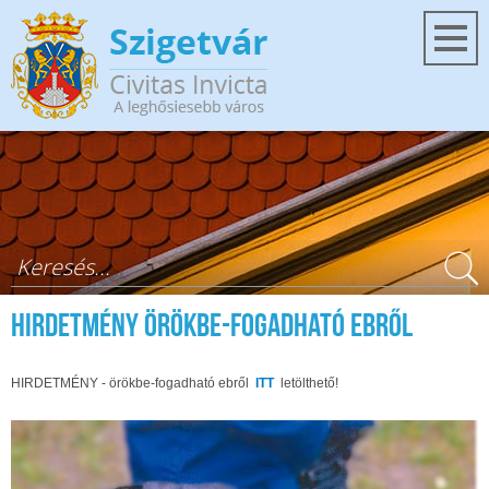
Ugrás a tartalomra
Keresés űrlap
HIRDETMÉNY ÖRÖKBE-FOGADHATÓ EBRŐL
HIRDETMÉNY - örökbe-fogadható ebről
ITT
letölthető!