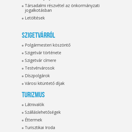
Társadalmi részvétel az önkormányzati
jogalkotásban
Letöltések
Szigetvárról
Polgármesteri köszöntő
Szigetvár története
Szigetvár címere
Testvérvárosok
Díszpolgárok
Városi kitüntető díjak
Turizmus
Látnivalók
Szálláslehetőségek
Éttermek
Turisztikai Iroda