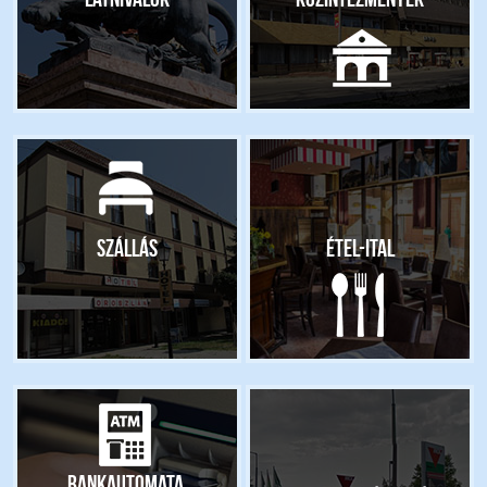
Szállás
Étel-ital
Bankautomata,