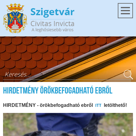
Ugrás a tartalomra
Keresés űrlap
HIRDETMÉNY ÖRÖKBEFOGADHATÓ EBRŐL
HIRDETMÉNY - örökbefogadható ebről
letölthető!
ITT