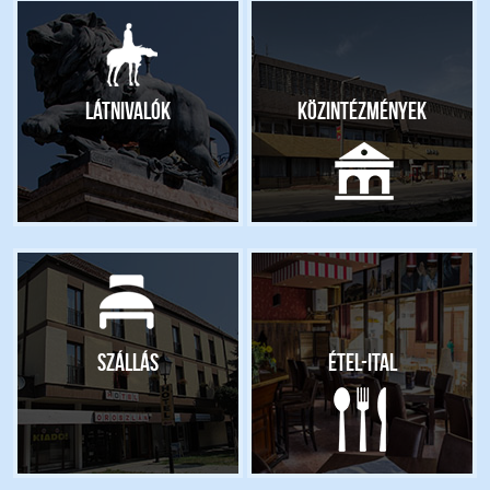
Látnivalók
Közintézmények
Szállás
Étel-ital