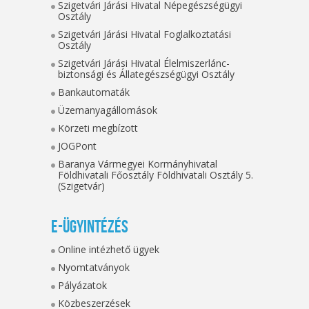
Szigetvári Járási Hivatal Népegészségügyi
Osztály
Szigetvári Járási Hivatal Foglalkoztatási
Osztály
Szigetvári Járási Hivatal Élelmiszerlánc-
biztonsági és Állategészségügyi Osztály
Bankautomaták
Üzemanyagállomások
Körzeti megbízott
JOGPont
Baranya Vármegyei Kormányhivatal
Földhivatali Főosztály Földhivatali Osztály 5.
(Szigetvár)
E-ügyintézés
Online intézhető ügyek
Nyomtatványok
Pályázatok
Közbeszerzések