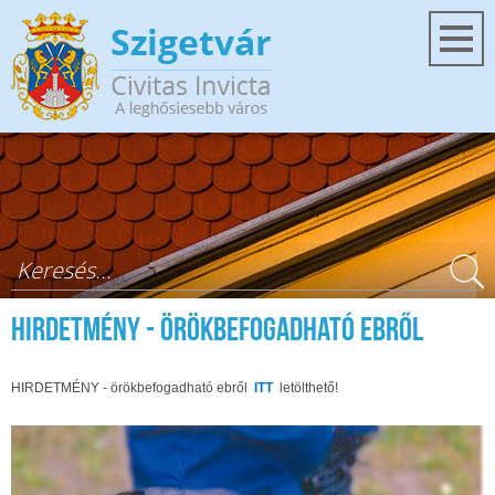
Ugrás a tartalomra
Keresés űrlap
HIRDETMÉNY - örökbefogadható ebről
HIRDETMÉNY - örökbefogadható ebről
ITT
letölthető!