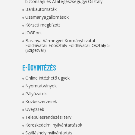
biztonsági és Állategészségügyi Osztály
Bankautomaták
Üzemanyagállomások
Körzeti megbízott
JOGPont
Baranya Vármegyei Kormányhivatal
Földhivatali Főosztály Földhivatali Osztály 5.
(Szigetvár)
E-ügyintézés
Online intézhető ügyek
Nyomtatványok
Pályázatok
Közbeszerzések
Üvegzseb
Településrendezési terv
Kereskedelmi nyilvántartások
Szálláshely nyilvántartás