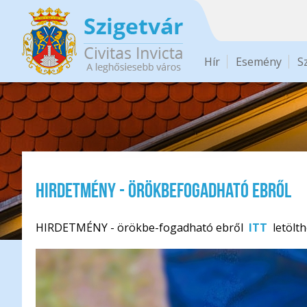
Ugrás a tartalomra
Hír
Esemény
S
HIRDETMÉNY - örökbefogadható ebről
HIRDETMÉNY - örökbe-fogadható ebről
ITT
letölt