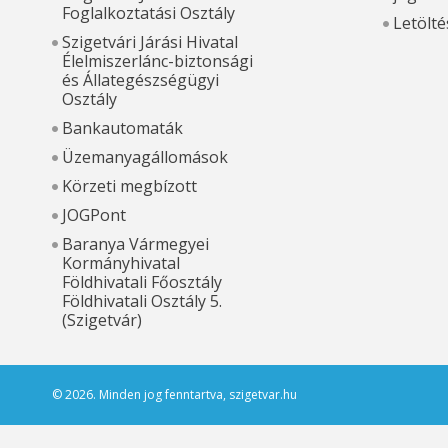
Foglalkoztatási Osztály
Letölté
Szigetvári Járási Hivatal
Élelmiszerlánc-biztonsági
és Állategészségügyi
Osztály
Bankautomaták
Üzemanyagállomások
Körzeti megbízott
JOGPont
Baranya Vármegyei
Kormányhivatal
Földhivatali Főosztály
Földhivatali Osztály 5.
(Szigetvár)
© 2026. Minden jog fenntartva, szigetvar.hu