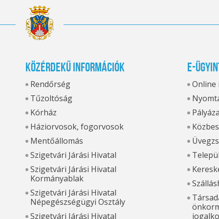
Közérdekű információk
E-ügyin
Rendőrség
Online
Tűzoltóság
Nyomta
Kórház
Pályáz
Háziorvosok, fogorvosok
Közbes
Mentőállomás
Üvegzs
Szigetvári Járási Hivatal
Települ
Szigetvári Járási Hivatal
Kereske
Kormányablak
Szállás
Szigetvári Járási Hivatal
Társada
Népegészségügyi Osztály
önkorm
Szigetvári Járási Hivatal
jogalk