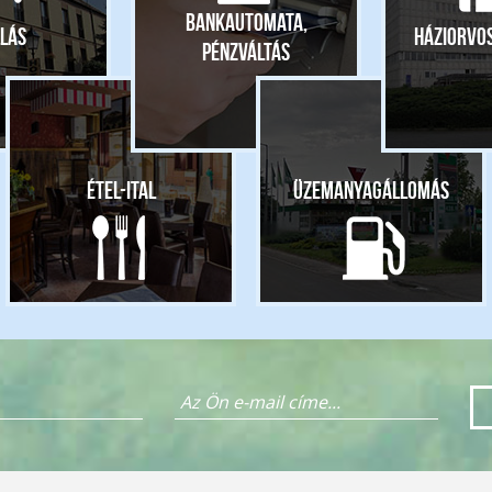
Bankautomata,
lás
Háziorvo
pénzváltás
Étel-ital
Üzemanyagállomás