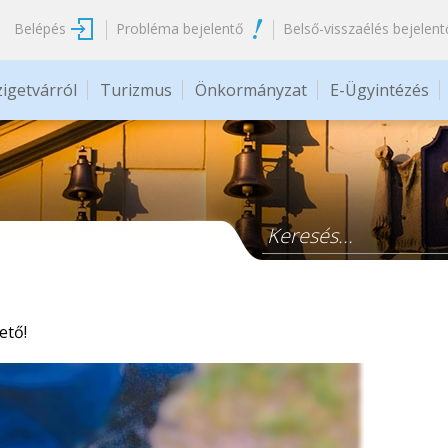
Belépés
Probléma bejelentő
Belső-visszaélés bejelent
zigetvárról
Turizmus
Önkormányzat
E-Ügyintézés
Keresés űrlap
hető!