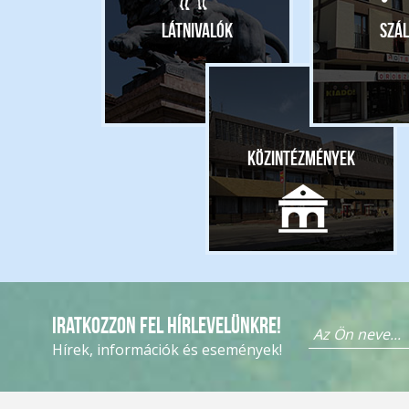
Látnivalók
Szál
Közintézmények
Iratkozzon fel hírlevelünkre!
Hírek, információk és események!