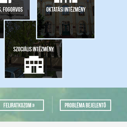
s, fogorvos
Oktatási intézmény
Szociális intézmény
Probléma bejelentő