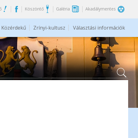
ő
Köszöntő
Galéria
Akadálymentes
Közérdekű
Zrínyi-kultusz
Választási információk