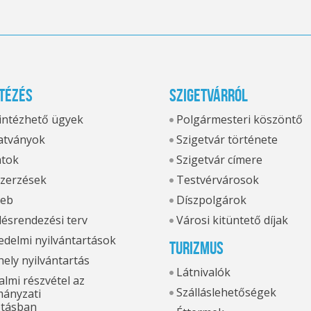
tézés
Szigetvárról
 intézhető ügyek
Polgármesteri köszöntő
tványok
Szigetvár története
atok
Szigetvár címere
zerzések
Testvérvárosok
eb
Díszpolgárok
ésrendezési terv
Városi kitüntető díjak
delmi nyilvántartások
Turizmus
hely nyilvántartás
Látnivalók
lmi részvétel az
Szálláslehetőségek
ányzati
otásban