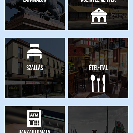
Szállás
Étel-ital
Bankautomata,