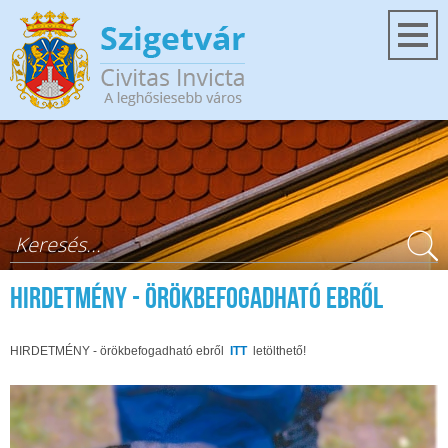
Ugrás a tartalomra
Keresés űrlap
HIRDETMÉNY - örökbefogadható ebről
HIRDETMÉNY - örökbefogadható ebről
ITT
letölthető!