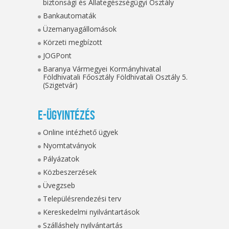
biztonsági és Állategészségügyi Osztály
Bankautomaták
Üzemanyagállomások
Körzeti megbízott
JOGPont
Baranya Vármegyei Kormányhivatal
Földhivatali Főosztály Földhivatali Osztály 5.
(Szigetvár)
E-ügyintézés
Online intézhető ügyek
Nyomtatványok
Pályázatok
Közbeszerzések
Üvegzseb
Településrendezési terv
Kereskedelmi nyilvántartások
Szálláshely nyilvántartás