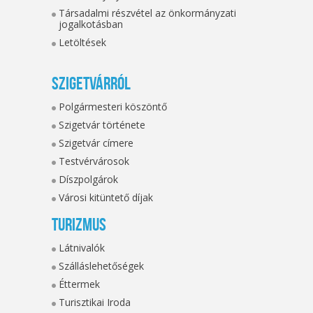
Társadalmi részvétel az önkormányzati
jogalkotásban
Letöltések
Szigetvárról
Polgármesteri köszöntő
Szigetvár története
Szigetvár címere
Testvérvárosok
Díszpolgárok
Városi kitüntető díjak
Turizmus
Látnivalók
Szálláslehetőségek
Éttermek
Turisztikai Iroda