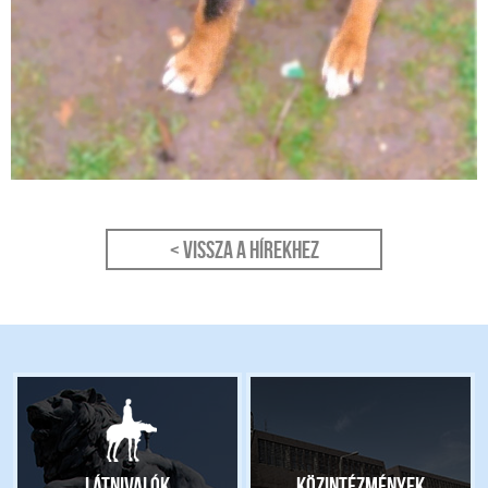
< Vissza a hírekhez
Látnivalók
Közintézmények