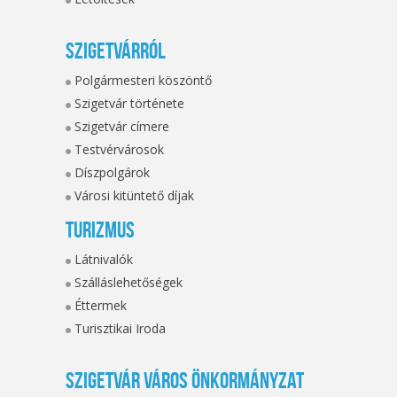
Szigetvárról
Polgármesteri köszöntő
Szigetvár története
Szigetvár címere
Testvérvárosok
Díszpolgárok
Városi kitüntető díjak
Turizmus
Látnivalók
Szálláslehetőségek
Éttermek
Turisztikai Iroda
Szigetvár Város Önkormányzat