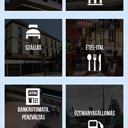
Szállás
Étel-ital
Bankautomata,
Üzemanyagállomás
pénzváltás