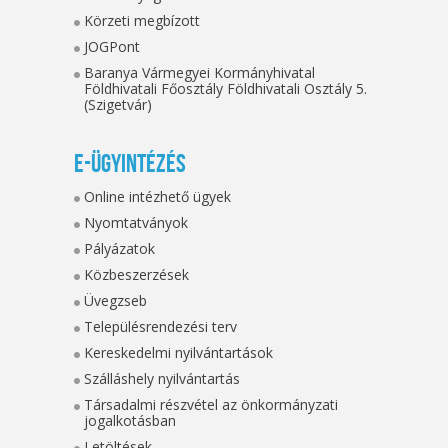
Körzeti megbízott
JOGPont
Baranya Vármegyei Kormányhivatal
Földhivatali Főosztály Földhivatali Osztály 5.
(Szigetvár)
E-ügyintézés
Online intézhető ügyek
Nyomtatványok
Pályázatok
Közbeszerzések
Üvegzseb
Településrendezési terv
Kereskedelmi nyilvántartások
Szálláshely nyilvántartás
Társadalmi részvétel az önkormányzati
jogalkotásban
Letöltések