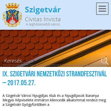
Ugrás a tartalomra
Keresés űrlap
IX. Szigetvári Nemzetközi Strandfesztivál
– 2017.05.27.
A Szigetvár Városi Nyugdíjas Klub és a Nyugdíjasok Baranya
Megyei Képviselete immáron kilencedik alkalommal rendezi meg
a Szigetvári Gyógyfürdőben a