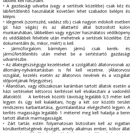
lábbelit kell használni.
•
A gazdasági udvarba (vagy a sertések közelébe) csak kéz és
lábfertőtlenítő használatát követően lehet szabadon belépni és
kilépni.
•
Idegenek (szomszéd, vadász stb.) csak nagyon indokolt esetben
(pl. házi vágás) és az állattartó által biztosított külön
munkaruhában, lábbeliben vagy egyszer használatos védőköpeny
és védőlábbeli felvétele után mehetnek a sertések közelébe. Ezt
dokumentálni (ki, mikor, miért) is kell.
•
Járműforgalom: bármilyen jármű csak kerék‐ és
járműfertőtlenítés után mehet be a sertéstartó gazdasági
udvarrészbe.
•
Az állategészségügyi kezeléseket a szolgáltató állatorvosnak az
állomány‐nyilvántartásban is fel kell vezetnie. (Állatorvosi
vizsgálat, kezelés esetén az állatorvos nevének és a vizsgálat
időpontjának feljegyzése).
•
Állandóan, vagy időszakosan karámban tartott állatok esetén a
házi sertéseket kétsoros kerítéssel kell elválasztani a vadonélő
állatoktól. A kerítések közötti távolság legalább 0,5 méter kell
legyen és úgy kell kialakítani, hogy a két sor közötti terület
rendszeres karbantartása, gyomtalanítása elvégezhető legyen. A
kerítés magassága legalább 1 méterrel meg kell haladja a benn
tartott állatok marmagasságát.
•
Zárt tartás estén folyamatosan biztosítani kell az ingatlan
körülkerítettségének épségét, amely alkalmas ember, kóbor állat