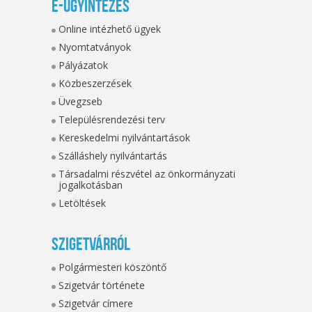
E-ügyintézés
Online intézhető ügyek
Nyomtatványok
Pályázatok
Közbeszerzések
Üvegzseb
Településrendezési terv
Kereskedelmi nyilvántartások
Szálláshely nyilvántartás
Társadalmi részvétel az önkormányzati
jogalkotásban
Letöltések
Szigetvárról
Polgármesteri köszöntő
Szigetvár története
Szigetvár címere