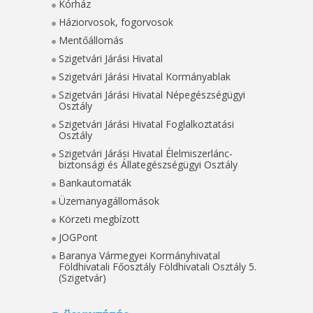
Kórház
Háziorvosok, fogorvosok
Mentőállomás
Szigetvári Járási Hivatal
Szigetvári Járási Hivatal Kormányablak
Szigetvári Járási Hivatal Népegészségügyi
Osztály
Szigetvári Járási Hivatal Foglalkoztatási
Osztály
Szigetvári Járási Hivatal Élelmiszerlánc-
biztonsági és Állategészségügyi Osztály
Bankautomaták
Üzemanyagállomások
Körzeti megbízott
JOGPont
Baranya Vármegyei Kormányhivatal
Földhivatali Főosztály Földhivatali Osztály 5.
(Szigetvár)