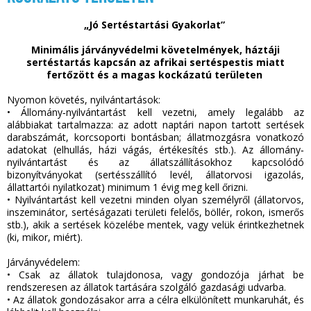
„Jó Sertéstartási Gyakorlat”
Minimális járványvédelmi követelmények, háztáji
sertéstartás kapcsán az afrikai sertéspestis miatt
fertőzött és a magas kockázatú területen
Nyomon követés, nyilvántartások:
•
Állomány‐nyilvántartást kell vezetni, amely legalább az
alábbiakat tartalmazza: az adott naptári napon tartott sertések
darabszámát, korcsoporti bontásban; állatmozgásra vonatkozó
adatokat (elhullás, házi vágás, értékesítés stb.). Az állomány‐
nyilvántartást és az állatszállításokhoz kapcsolódó
bizonyítványokat (sertésszállító levél, állatorvosi igazolás,
állattartói nyilatkozat) minimum 1 évig meg kell őrizni.
•
Nyilvántartást kell vezetni minden olyan személyről (állatorvos,
inszeminátor, sertéságazati területi felelős, böllér, rokon, ismerős
stb.), akik a sertések közelébe mentek, vagy velük érintkezhetnek
(ki, mikor, miért).
Járványvédelem:
•
Csak az állatok tulajdonosa, vagy gondozója járhat be
rendszeresen az állatok tartására szolgáló gazdasági udvarba.
•
Az állatok gondozásakor arra a célra elkülönített munkaruhát, és