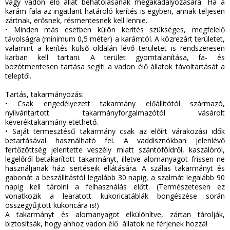
vagy vadon élő állat behatolásának megakadályozására. Ha a
karám fala az ingatlant határoló kerítés is egyben, annak teljesen
zártnak, erősnek, résmentesnek kell lennie.
•
Minden más esetben külön kerítés szükséges, megfelelő
távolságra (minimum 0,5 méter) a karámtól. A közrezárt területet,
valamint a kerítés külső oldalán lévő területet is rendszeresen
karban kell tartani. A terület gyomtalanítása, fa‐ és
bozótmentesen tartása segíti a vadon élő állatok távoltartását a
teleptől.
Tartás, takarmányozás:
•
Csak engedélyezett takarmány előállítótól származó,
nyilvántartott takarmányforgalmazótól vásárolt
keveréktakarmány etethető.
•
Saját termesztésű takarmány csak az előírt várakozási idők
betartásával használható fel. A vaddisznókban jelenlévő
fertőzöttség jelentette veszély miatt szántóföldről, kaszálóról,
legelőről betakarított takarmányt, illetve alomanyagot frissen ne
használjanak házi sertéseik ellátására. A szálas takarmányt és
gabonát a beszállítástól legalább 30 napig, a szalmát legalább 90
napig kell tárolni a felhasználás előtt. (Természetesen ez
vonatkozik a learatott kukoricatáblák böngészése során
összegyűjtött kukoricára is!)
A takarmányt és alomanyagot elkülönítve, zártan tárolják,
biztosítsák, hogy ahhoz vadon élő állatok ne férjenek hozzá!