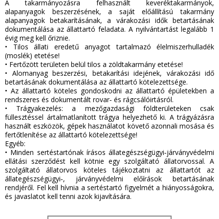
A takarmányozásra felhasznált keveréktakarmányok,
alapanyagok beszerzésének, a saját előállítású takarmány
alapanyagok betakarításának, a várakozási idők betartásának
dokumentálása az állattartó feladata. A nyilvántartást legalább 1
évig meg kell őriznie.
•
Tilos állati eredetű anyagot tartalmazó élelmiszerhulladék
(moslék) etetése!
•
Fertőzött területen belül tilos a zöldtakarmány etetése!
•
Alomanyag beszerzési, betakarítási idejének, várakozási idő
betartásának dokumentálása az állattartó kötelezettsége.
•
Az állattartó köteles gondoskodni az állattartó épületekben a
rendszeres és dokumentált rovar‐ és rágcsálóirtásról.
•
Trágyakezelés: a mezőgazdasági földterületeken csak
füllesztéssel ártalmatlanított trágya helyezhető ki. A trágyázásra
használt eszközök, gépek használatot követő azonnali mosása és
fertőtlenítése az állattartó kötelezettsége!
Egyéb:
•
Minden sertéstartónak írásos állategészségügyi‐járványvédelmi
ellátási szerződést kell kötnie egy szolgáltató állatorvossal. A
szolgáltató állatorvos köteles tájékoztatni az állattartót az
állategészségügyi‐, járványvédelmi előírások betartásának
rendjéről. Fel kell hívnia a sertéstartó figyelmét a hiányosságokra,
és javaslatot kell tenni azok kijavítására.