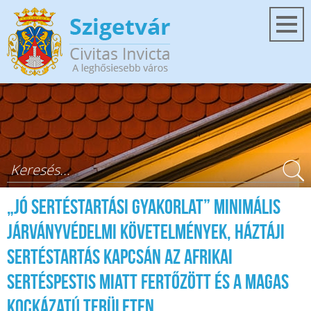
Ugrás a tartalomra
Keresés űrlap
„Jó Sertéstartási Gyakorlat” Minimális
járványvédelmi követelmények, háztáji
sertéstartás kapcsán az afrikai
sertéspestis miatt fertőzött és a magas
kockázatú területen