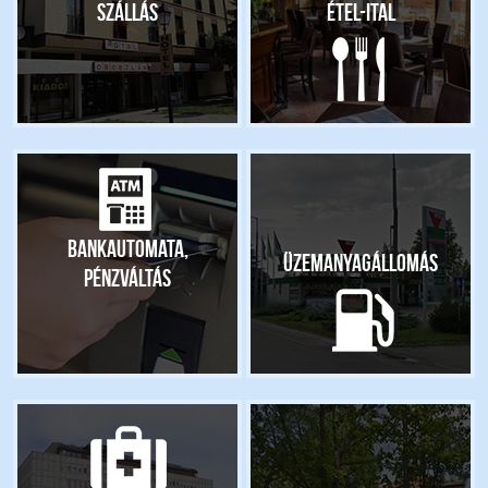
Szállás
Étel-ital
Bankautomata,
Üzemanyagállomás
pénzváltás