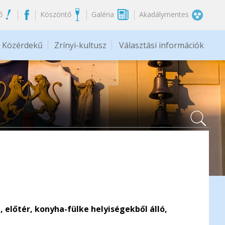
ő
Köszöntő
Galéria
Akadálymentes
Közérdekű
Zrínyi-kultusz
Választási információk
, előtér, konyha-fülke helyiségekből álló,