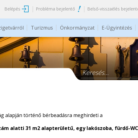
Belépés
Probléma bejelentő
Belső-visszaélés bejelent
zigetvárról
Turizmus
Önkormányzat
E-Ügyintézés
Keresés űrlap
ág alapján történő bérbeadásra meghirdeti a
szám alatti 31 m2 alapterületű, egy lakószoba, fürdő-WC