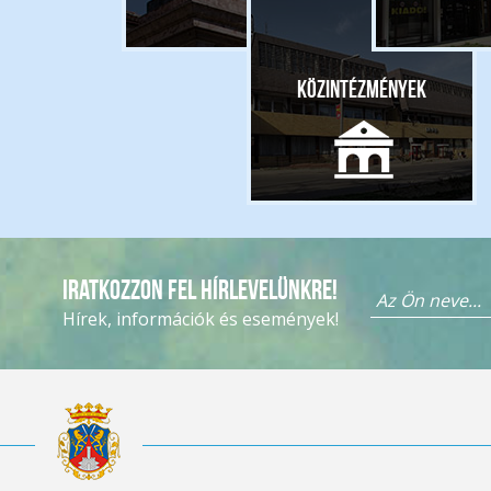
Közintézmények
Iratkozzon fel hírlevelünkre!
Hírek, információk és események!