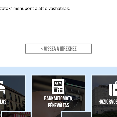
yázatok” menüpont alatt olvashatnak.
< Vissza a hírekhez
Bankautomata,
lás
Háziorvo
pénzváltás