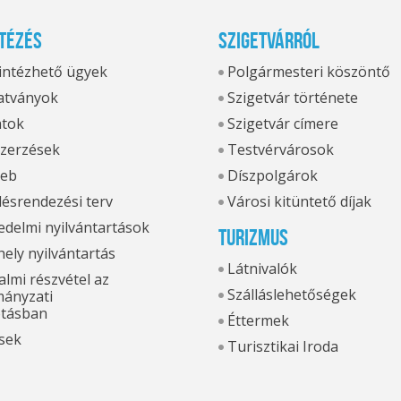
tézés
Szigetvárról
 intézhető ügyek
Polgármesteri köszöntő
tványok
Szigetvár története
atok
Szigetvár címere
zerzések
Testvérvárosok
eb
Díszpolgárok
ésrendezési terv
Városi kitüntető díjak
delmi nyilvántartások
Turizmus
hely nyilvántartás
Látnivalók
lmi részvétel az
Szálláslehetőségek
ányzati
otásban
Éttermek
sek
Turisztikai Iroda