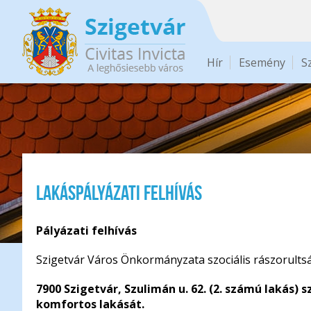
Ugrás a tartalomra
Hír
Esemény
S
Lakáspályázati felhívás
Pályázati felhívás
Szigetvár Város Önkormányzata szociális rászorults
7900 Szigetvár, Szulimán u. 62. (2. számú lakás) 
komfortos lakását.