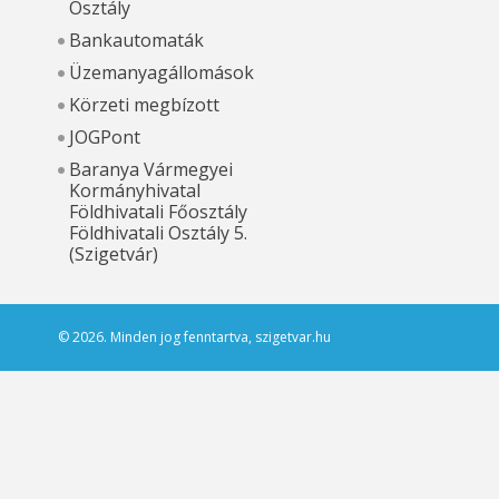
Osztály
Bankautomaták
Üzemanyagállomások
Körzeti megbízott
JOGPont
Baranya Vármegyei
Kormányhivatal
Földhivatali Főosztály
Földhivatali Osztály 5.
(Szigetvár)
© 2026. Minden jog fenntartva, szigetvar.hu