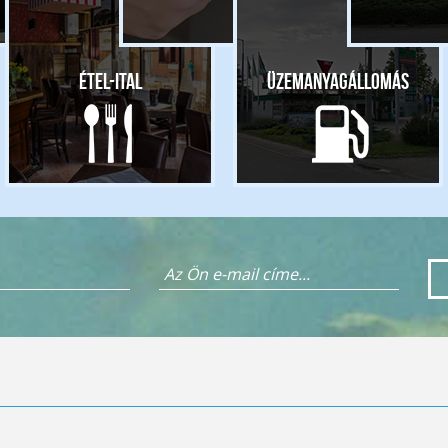
Étel-ital
Üzemanyagállomás