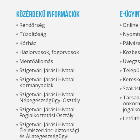
Közérdekű információk
E-ügyin
Rendőrség
Online
Tűzoltóság
Nyomta
Kórház
Pályáz
Háziorvosok, fogorvosok
Közbes
Mentőállomás
Üvegzs
Szigetvári Járási Hivatal
Települ
Szigetvári Járási Hivatal
Kereske
Kormányablak
Szállás
Szigetvári Járási Hivatal
Társada
Népegészségügyi Osztály
önkorm
Szigetvári Járási Hivatal
jogalk
Foglalkoztatási Osztály
Letölté
Szigetvári Járási Hivatal
Élelmiszerlánc-biztonsági
és Állategészségügyi