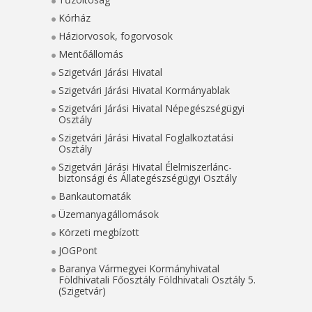
Kórház
Háziorvosok, fogorvosok
Mentőállomás
Szigetvári Járási Hivatal
Szigetvári Járási Hivatal Kormányablak
Szigetvári Járási Hivatal Népegészségügyi
Osztály
Szigetvári Járási Hivatal Foglalkoztatási
Osztály
Szigetvári Járási Hivatal Élelmiszerlánc-
biztonsági és Állategészségügyi Osztály
Bankautomaták
Üzemanyagállomások
Körzeti megbízott
JOGPont
Baranya Vármegyei Kormányhivatal
Földhivatali Főosztály Földhivatali Osztály 5.
(Szigetvár)