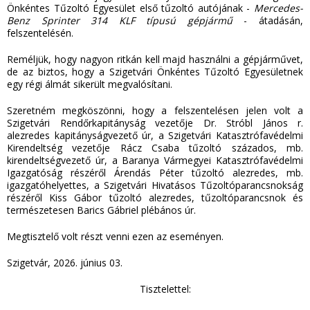
Önkéntes Tűzoltó Egyesület első tűzoltó autójának -
Mercedes-
Benz Sprinter 314 KLF típusú gépjármű
- átadásán,
felszentelésén.
Reméljük, hogy nagyon ritkán kell majd használni a gépjárművet,
de az biztos, hogy a Szigetvári Önkéntes Tűzoltó Egyesületnek
egy régi álmát sikerült megvalósítani.
Szeretném megköszönni, hogy a felszentelésen jelen volt a
Szigetvári Rendőrkapitányság vezetője Dr. Stróbl János r.
alezredes kapitányságvezető úr, a Szigetvári Katasztrófavédelmi
Kirendeltség vezetője Rácz Csaba tűzoltó százados, mb.
kirendeltségvezető úr, a Baranya Vármegyei Katasztrófavédelmi
Igazgatóság részéről Árendás Péter tűzoltó alezredes, mb.
igazgatóhelyettes, a Szigetvári Hivatásos Tűzoltóparancsnokság
részéről Kiss Gábor tűzoltó alezredes, tűzoltóparancsnok és
természetesen Barics Gábriel plébános úr.
Megtisztelő volt részt venni ezen az eseményen.
Szigetvár, 2026. június 03.
Tisztelettel: