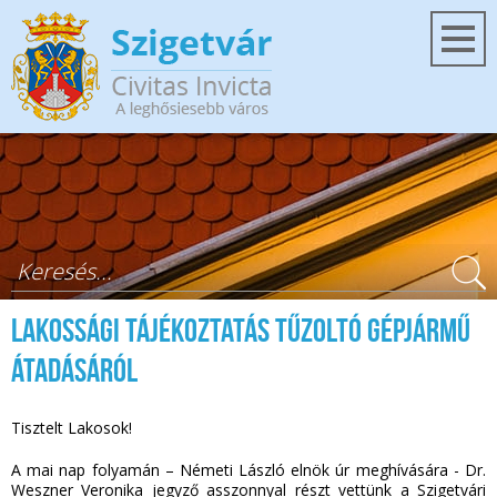
Ugrás a tartalomra
Keresés űrlap
Lakossági tájékoztatás tűzoltó gépjármű
átadásáról
Tisztelt Lakosok!
A mai nap folyamán – Németi László elnök úr meghívására - Dr.
Weszner Veronika jegyző asszonnyal részt vettünk a Szigetvári