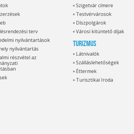
atok
Szigetvár címere
zerzések
Testvérvárosok
eb
Díszpolgárok
ésrendezési terv
Városi kitüntető díjak
delmi nyilvántartások
Turizmus
hely nyilvántartás
Látnivalók
lmi részvétel az
Szálláslehetőségek
ányzati
otásban
Éttermek
sek
Turisztikai Iroda