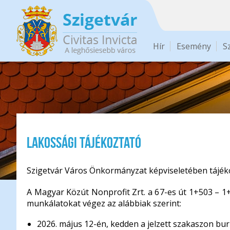
Ugrás a tartalomra
Hír
Esemény
S
LAKOSSÁGI TÁJÉKOZTATÓ
Szigetvár Város Önkormányzat képviseletében tájéko
A Magyar Közút Nonprofit Zrt. a 67-es út 1+503 – 1+64
munkálatokat végez az alábbiak szerint:
2026. május 12-én, kedden a jelzett szakaszon bu