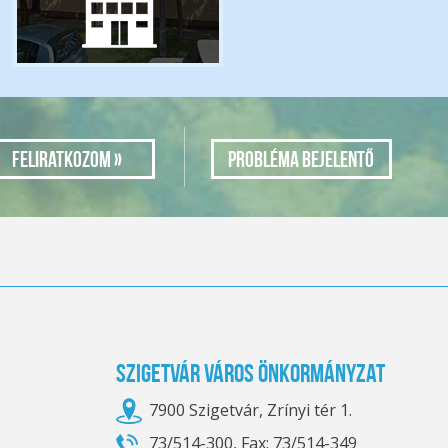
Probléma bejelentő
Szigetvár Város Önkormányzat
7900 Szigetvár, Zrínyi tér 1.
73/514-300, Fax: 73/514-349