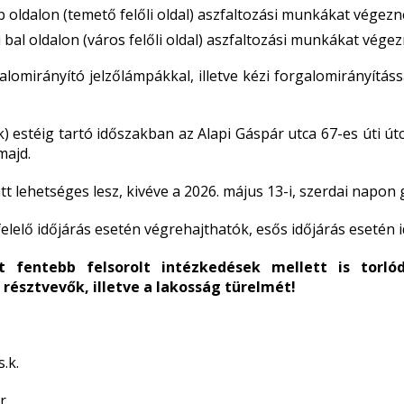
b oldalon (temető felőli oldal) aszfaltozási munkákat végezn
 bal oldalon (város felőli oldal) aszfaltozási munkákat végez
alomirányító jelzőlámpákkal, illetve kézi forgalomirányítá
k) estéig tartó időszakban az Alapi Gáspár utca 67-es úti út
majd.
tt lehetséges lesz, kivéve a 2026. május 13-i, szerdai napo
elő időjárás esetén végrehajthatók, esős időjárás esetén i
t fentebb felsorolt intézkedések mellett is torló
résztvevők, illetve a lakosság türelmét!
.
r