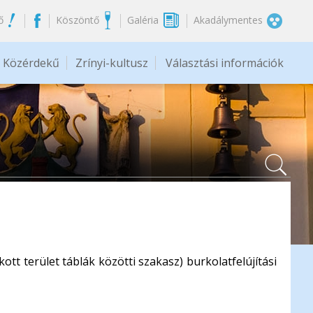
ő
Köszöntő
Galéria
Akadálymentes
Közérdekű
Zrínyi-kultusz
Választási információk
ott terület táblák közötti szakasz) burkolatfelújítási