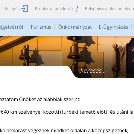
Belépés
Probléma bejelentő
Belső-visszaélés bejelent
zigetvárról
Turizmus
Önkormányzat
E-Ügyintézés
Keresés űrlap
ztatom Önöket az alábbiak szerint:
0 km szelvényei közötti (turbéki temető előtti és utáni lak
rkolatmarást végeznek mindkét oldalán a középszigetnek;