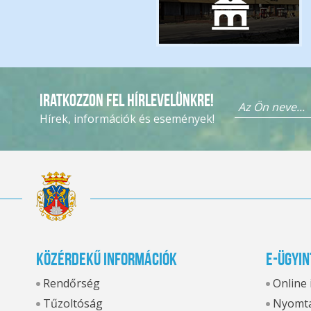
Iratkozzon fel hírlevelünkre!
Hírek, információk és események!
Közérdekű információk
E-ügyin
Rendőrség
Online
Tűzoltóság
Nyomta