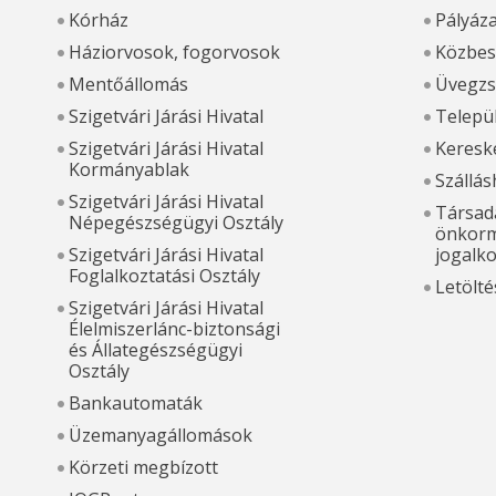
Kórház
Pályáz
Háziorvosok, fogorvosok
Közbes
Mentőállomás
Üvegzs
Szigetvári Járási Hivatal
Települ
Szigetvári Járási Hivatal
Kereske
Kormányablak
Szállás
Szigetvári Járási Hivatal
Társada
Népegészségügyi Osztály
önkorm
Szigetvári Járási Hivatal
jogalk
Foglalkoztatási Osztály
Letölté
Szigetvári Járási Hivatal
Élelmiszerlánc-biztonsági
és Állategészségügyi
Osztály
Bankautomaták
Üzemanyagállomások
Körzeti megbízott