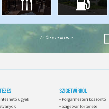
tézés
Szigetvárról
 intézhető ügyek
Polgármesteri köszöntő
tványok
Szigetvár története