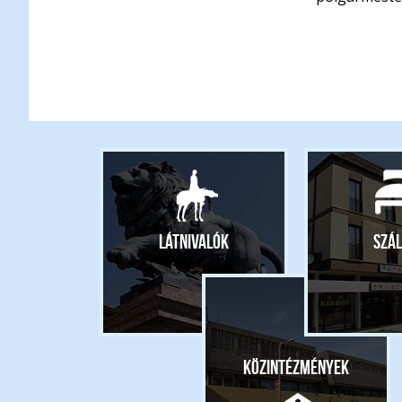
Látnivalók
Szál
Közintézmények