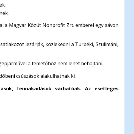
ek;
nek.
ssal a Magyar Közút Nonprofit Zrt. emberei egy sávon
csatlakozót lezárják, közlekedni a Turbéki, Szulimáni,
n gépjárművel a temetőhöz nem lehet behajtani.
dőbeni csúszások alakulhatnak ki.
dások, fennakadások várhatóak. Az esetleges