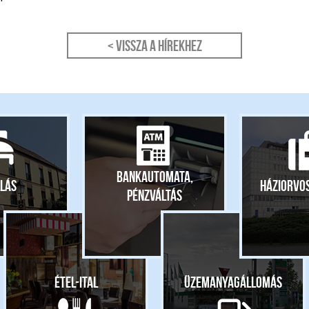
< Vissza a hírekhez
Bankautomata,
lás
Háziorvo
pénzváltás
Étel-ital
Üzemanyagállomás