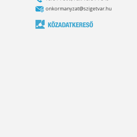
onkormanyzat@szigetvar.hu