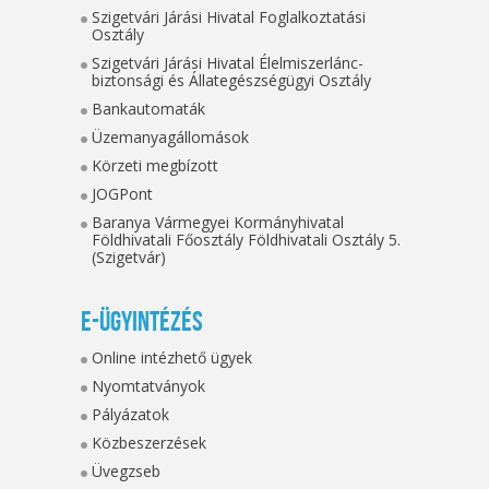
Szigetvári Járási Hivatal Foglalkoztatási
Osztály
Szigetvári Járási Hivatal Élelmiszerlánc-
biztonsági és Állategészségügyi Osztály
Bankautomaták
Üzemanyagállomások
Körzeti megbízott
JOGPont
Baranya Vármegyei Kormányhivatal
Földhivatali Főosztály Földhivatali Osztály 5.
(Szigetvár)
E-ügyintézés
Online intézhető ügyek
Nyomtatványok
Pályázatok
Közbeszerzések
Üvegzseb