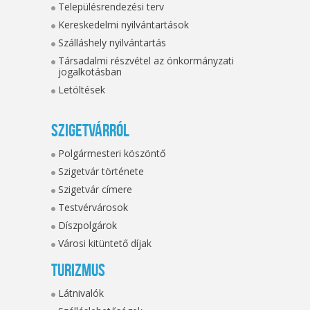
Településrendezési terv
Kereskedelmi nyilvántartások
Szálláshely nyilvántartás
Társadalmi részvétel az önkormányzati
jogalkotásban
Letöltések
Szigetvárról
Polgármesteri köszöntő
Szigetvár története
Szigetvár címere
Testvérvárosok
Díszpolgárok
Városi kitüntető díjak
Turizmus
Látnivalók