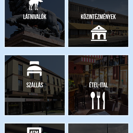
Látnivalók
Közintézmények
Szállás
Étel-ital