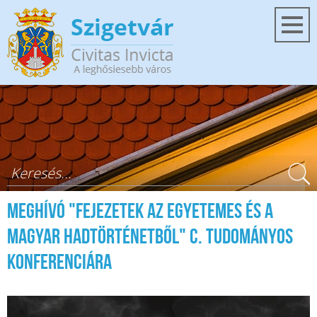
Ugrás a tartalomra
Keresés űrlap
MEGHÍVÓ "Fejezetek az egyetemes és a
magyar hadtörténetből" c. tudományos
konferenciára