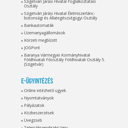
Szigetvári Járási Hivatal Foglalkoztatási
Osztály
Szigetvári Járási Hivatal Élelmiszerlánc-
biztonsági és Állategészségügyi Osztály
Bankautomaták
Üzemanyagállomások
Körzeti megbízott
JOGPont
Baranya Vármegyei Kormányhivatal
Földhivatali Főosztály Földhivatali Osztály 5.
(Szigetvár)
E-ügyintézés
Online intézhető ügyek
Nyomtatványok
Pályázatok
Közbeszerzések
Üvegzseb
Településrendezési terv