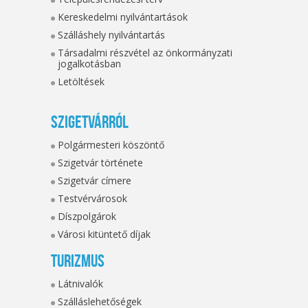
Kereskedelmi nyilvántartások
Szálláshely nyilvántartás
Társadalmi részvétel az önkormányzati
jogalkotásban
Letöltések
Szigetvárról
Polgármesteri köszöntő
Szigetvár története
Szigetvár címere
Testvérvárosok
Díszpolgárok
Városi kitüntető díjak
Turizmus
Látnivalók
Szálláslehetőségek