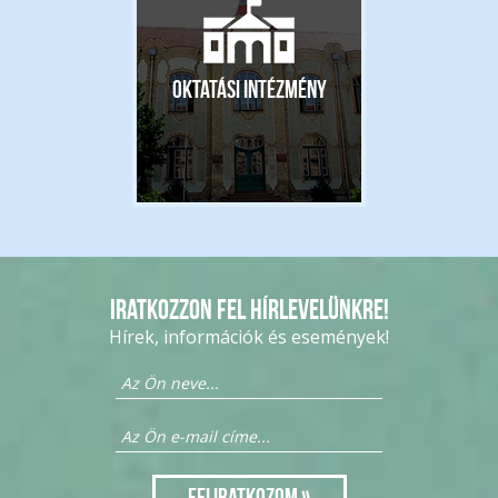
Oktatási intézmény
Iratkozzon fel hírlevelünkre!
Hírek, információk és események!