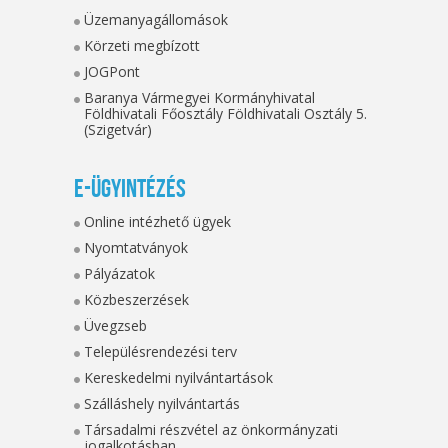
Üzemanyagállomások
Körzeti megbízott
JOGPont
Baranya Vármegyei Kormányhivatal
Földhivatali Főosztály Földhivatali Osztály 5.
(Szigetvár)
E-ügyintézés
Online intézhető ügyek
Nyomtatványok
Pályázatok
Közbeszerzések
Üvegzseb
Településrendezési terv
Kereskedelmi nyilvántartások
Szálláshely nyilvántartás
Társadalmi részvétel az önkormányzati
jogalkotásban