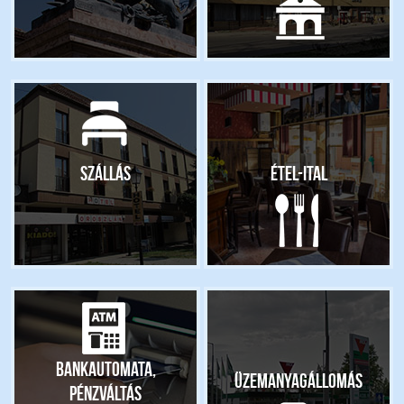
Szállás
Étel-ital
Bankautomata,
Üzemanyagállomás
pénzváltás