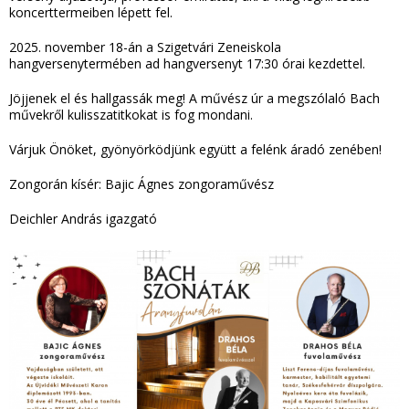
koncerttermeiben lépett fel.
2025. november 18-án a Szigetvári Zeneiskola
hangversenytermében ad hangversenyt 17:30 órai kezdettel.
Jöjjenek el és hallgassák meg! A művész úr a megszólaló Bach
művekről kulisszatitkokat is fog mondani.
Várjuk Önöket, gyönyörködjünk együtt a felénk áradó zenében!
Zongorán kísér: Bajic Ágnes zongoraművész
Deichler András igazgató