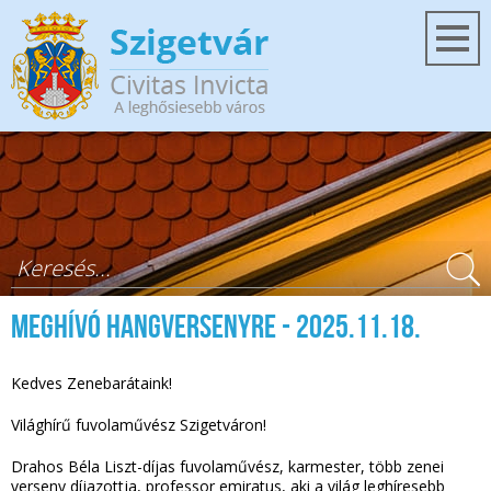
Ugrás a tartalomra
Keresés űrlap
Meghívó hangversenyre - 2025.11.18.
Kedves Zenebarátaink!
Világhírű fuvolaművész Szigetváron!
Drahos Béla Liszt-díjas fuvolaművész, karmester, több zenei
verseny díjazottja, professor emiratus, aki a világ leghíresebb