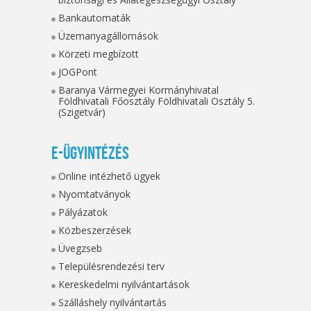
Bankautomaták
Üzemanyagállomások
Körzeti megbízott
JOGPont
Baranya Vármegyei Kormányhivatal
Földhivatali Főosztály Földhivatali Osztály 5.
(Szigetvár)
E-ügyintézés
Online intézhető ügyek
Nyomtatványok
Pályázatok
Közbeszerzések
Üvegzseb
Településrendezési terv
Kereskedelmi nyilvántartások
Szálláshely nyilvántartás