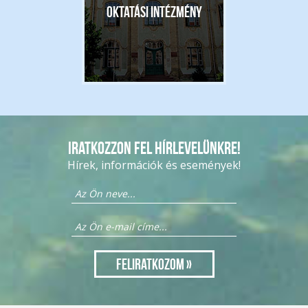
Oktatási intézmény
Iratkozzon fel hírlevelünkre!
Hírek, információk és események!