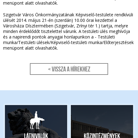
menüpont alatt olvashatók.
Szigetvár Város Önkormányzatának Képviselő-testülete rendkívüli
ülését 2014. május 21-én (szerdán) 10.00 órai kezdettel a
Városháza Dísztermében (Szigetvár, Zrínyi tér 1.) tartja, melyre
minden érdeklődőt tisztelettel várunk. A testületi ülés meghívója
és a napirendi pontok anyagai honlapunkon a - Testületi
munka/Testületi ülések/Képviselő-testületi munka/Előterjesztések
menüpont alatt olvashatók.
< Vissza a hírekhez
Látnivalók
Közintézmények