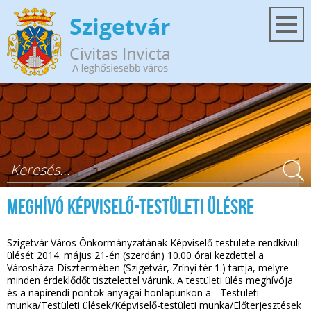
Ugrás a tartalomra
Keresés űrlap
Meghívó képviselő-testületi ülésre
Szigetvár Város Önkormányzatának Képviselő-testülete rendkívüli
ülését 2014. május 21-én (szerdán) 10.00 órai kezdettel a
Városháza Dísztermében (Szigetvár, Zrínyi tér 1.) tartja, melyre
minden érdeklődőt tisztelettel várunk. A testületi ülés meghívója
és a napirendi pontok anyagai honlapunkon a - Testületi
munka/Testületi ülések/Képviselő-testületi munka/Előterjesztések