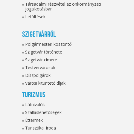
Társadalmi részvétel az önkormányzati
jogalkotásban
Letöltések
Szigetvárról
Polgármesteri köszöntő
Szigetvár története
Szigetvár címere
Testvérvárosok
Díszpolgárok
Városi kitüntető díjak
Turizmus
Látnivalók
Szálláslehetőségek
Éttermek
Turisztikai Iroda