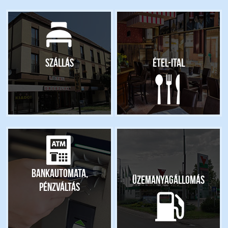
Szállás
Étel-ital
Bankautomata,
Üzemanyagállomás
pénzváltás