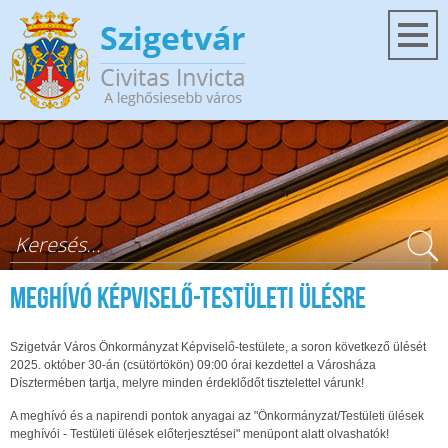
Ugrás a tartalomra
Keresés űrlap
Meghívó képviselő-testületi ülésre
Szigetvár Város Önkormányzat Képviselő-testülete, a soron következő ülését
2025. október 30-án (csütörtökön) 09:00 órai kezdettel a Városháza
Dísztermében tartja, melyre minden érdeklődőt tisztelettel várunk!
A meghívó és a napirendi pontok anyagai az "Önkormányzat/Testületi ülések
meghívói - Testületi ülések előterjesztései" menüpont alatt olvashatók!