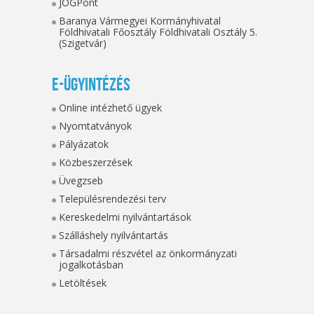
JOGPont
Baranya Vármegyei Kormányhivatal
Földhivatali Főosztály Földhivatali Osztály 5.
(Szigetvár)
E-ügyintézés
Online intézhető ügyek
Nyomtatványok
Pályázatok
Közbeszerzések
Üvegzseb
Településrendezési terv
Kereskedelmi nyilvántartások
Szálláshely nyilvántartás
Társadalmi részvétel az önkormányzati
jogalkotásban
Letöltések