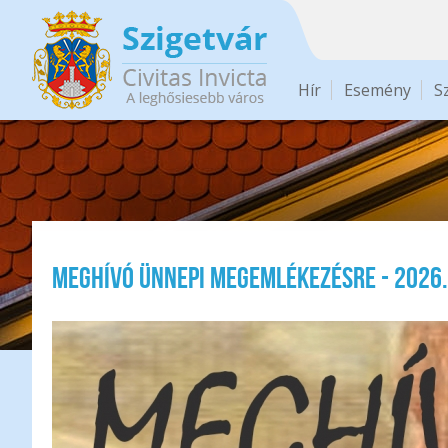
Ugrás a tartalomra
Hír
Esemény
S
MEGHÍVÓ ünnepi megemlékezésre - 2026.