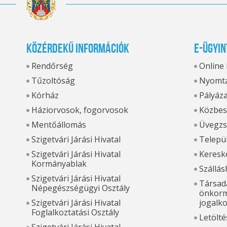
Közérdekű információk
E-ügyin
Rendőrség
Online
Tűzoltóság
Nyomta
Kórház
Pályáz
Háziorvosok, fogorvosok
Közbes
Mentőállomás
Üvegzs
Szigetvári Járási Hivatal
Települ
Szigetvári Járási Hivatal
Kereske
Kormányablak
Szállás
Szigetvári Járási Hivatal
Társada
Népegészségügyi Osztály
önkorm
Szigetvári Járási Hivatal
jogalk
Foglalkoztatási Osztály
Letölté