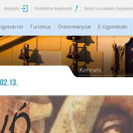
Belépés
Probléma bejelentő
Belső-visszaélés bejelent
zigetvárról
Turizmus
Önkormányzat
E-Ügyintézés
Keresés űrlap
02.13.