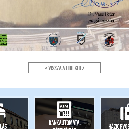
< Vissza a hírekhez
Bankautomata,
lás
Háziorvo