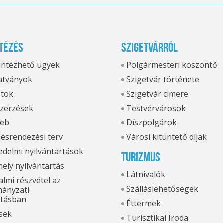
tézés
Szigetvárról
 intézhető ügyek
Polgármesteri köszöntő
tványok
Szigetvár története
atok
Szigetvár címere
zerzések
Testvérvárosok
eb
Díszpolgárok
ésrendezési terv
Városi kitüntető díjak
delmi nyilvántartások
Turizmus
hely nyilvántartás
Látnivalók
lmi részvétel az
Szálláslehetőségek
ányzati
otásban
Éttermek
sek
Turisztikai Iroda