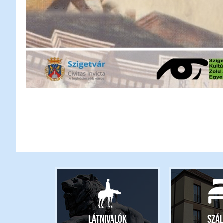
Látnivalók
Szál