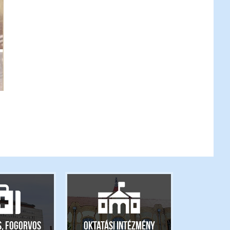
s, fogorvos
Oktatási intézmény