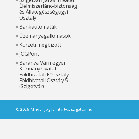
Szigetvári Járási Hivatal
Élelmiszerlánc-biztonsági
és Állategészségügyi
Osztály
Bankautomaták
Üzemanyagállomások
Körzeti megbízott
JOGPont
Baranya Vármegyei
Kormányhivatal
Földhivatali Főosztály
Földhivatali Osztály 5.
(Szigetvár)
© 2026. Minden jog fenntartva, szigetvar.hu