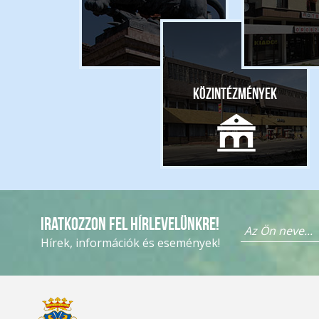
Közintézmények
Iratkozzon fel hírlevelünkre!
Hírek, információk és események!