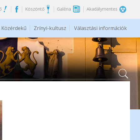
ő
Köszöntő
Galéria
Akadálymentes
Közérdekű
Zrínyi-kultusz
Választási információk