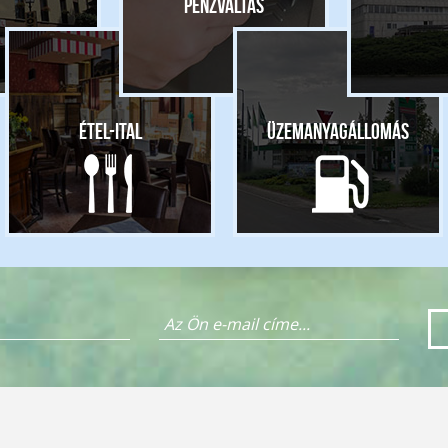
pénzváltás
Étel-ital
Üzemanyagállomás