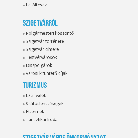
Letöltések
Szigetvárról
Polgármesteri köszöntő
Szigetvár története
Szigetvár címere
Testvérvárosok
Díszpolgárok
Városi kitüntető díjak
Turizmus
Látnivalók
Szálláslehetőségek
Éttermek
Turisztikai Iroda
Szigetvár Város Önkormányzat