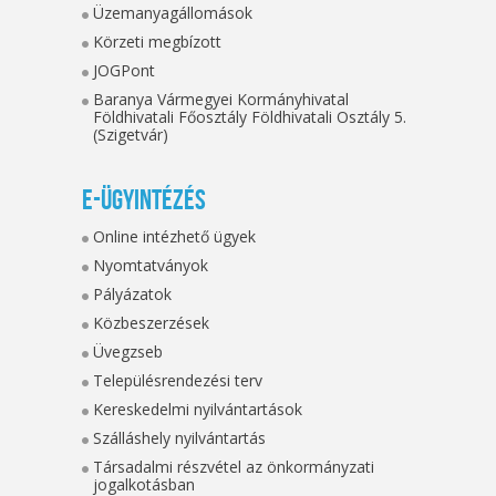
Üzemanyagállomások
Körzeti megbízott
JOGPont
Baranya Vármegyei Kormányhivatal
Földhivatali Főosztály Földhivatali Osztály 5.
(Szigetvár)
E-ügyintézés
Online intézhető ügyek
Nyomtatványok
Pályázatok
Közbeszerzések
Üvegzseb
Településrendezési terv
Kereskedelmi nyilvántartások
Szálláshely nyilvántartás
Társadalmi részvétel az önkormányzati
jogalkotásban