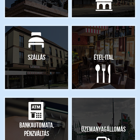
Szállás
Étel-ital
Bankautomata,
Üzemanyagállomás
pénzváltás