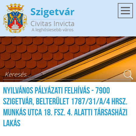
Ugrás a tartalomra
Keresés űrlap
NYILVÁNOS PÁLYÁZATI FELHÍVÁS - 7900
Szigetvár, belterület 1787/31/A/4 hrsz.
Munkás utca 18. fsz. 4. alatti társasházi
lakás